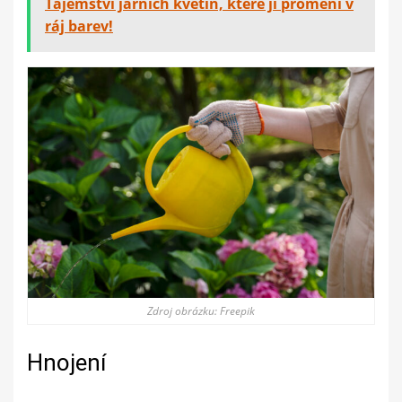
Tajemství jarních květin, které ji promění v
ráj barev!
Zdroj obrázku: Freepik
Hnojení