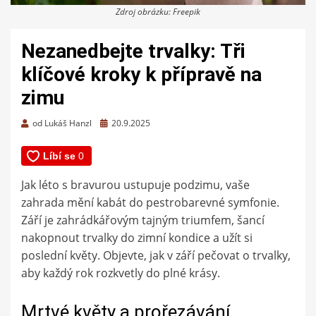
Zdroj obrázku: Freepik
Nezanedbejte trvalky: Tři
klíčové kroky k přípravě na
zimu
Zveřejněno
od
Lukáš Hanzl
20.9.2025
dne
Jak léto s bravurou ustupuje podzimu, vaše
zahrada mění kabát do pestrobarevné symfonie.
Září je zahrádkářovým tajným triumfem, šancí
nakopnout trvalky do zimní kondice a užít si
poslední květy. Objevte, jak v září pečovat o trvalky,
aby každý rok rozkvetly do plné krásy.
Mrtvé květy a prořezávání