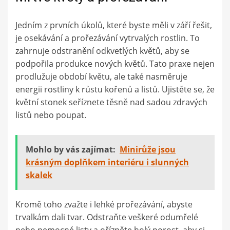
Jedním z prvních úkolů, které byste měli v září řešit,
je osekávání a prořezávání vytrvalých rostlin. To
zahrnuje odstranění odkvetlých květů, aby se
podpořila produkce nových květů. Tato praxe nejen
prodlužuje období květu, ale také nasměruje
energii rostliny k růstu kořenů a listů. Ujistěte se, že
květní stonek seříznete těsně nad sadou zdravých
listů nebo poupat.
Mohlo by vás zajímat:
Minirůže jsou
krásným doplňkem interiéru i slunných
skalek
Kromě toho zvažte i lehké prořezávání, abyste
trvalkám dali tvar. Odstraňte veškeré odumřelé
nebo nemocné listy a ořízněte holý porost, aby si