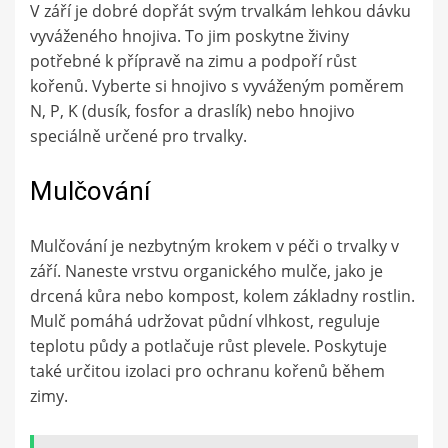
V září je dobré dopřát svým trvalkám lehkou dávku
vyváženého hnojiva. To jim poskytne živiny
potřebné k přípravě na zimu a podpoří růst
kořenů. Vyberte si hnojivo s vyváženým poměrem
N, P, K (dusík, fosfor a draslík) nebo hnojivo
speciálně určené pro trvalky.
Mulčování
Mulčování je nezbytným krokem v péči o trvalky v
září. Naneste vrstvu organického mulče, jako je
drcená kůra nebo kompost, kolem základny rostlin.
Mulč pomáhá udržovat půdní vlhkost, reguluje
teplotu půdy a potlačuje růst plevele. Poskytuje
také určitou izolaci pro ochranu kořenů během
zimy.