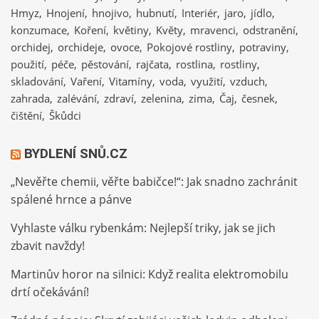
Hmyz
Hnojení
hnojivo
hubnutí
Interiér
jaro
jídlo
konzumace
Koření
květiny
Květy
mravenci
odstranění
orchidej
orchideje
ovoce
Pokojové rostliny
potraviny
použití
péče
pěstování
rajčata
rostlina
rostliny
skladování
Vaření
Vitamíny
voda
využití
vzduch
zahrada
zalévání
zdraví
zelenina
zima
Čaj
česnek
čištění
Škůdci
BYDLENÍ SNŮ.CZ
„Nevěřte chemii, věřte babičce!“: Jak snadno zachránit
spálené hrnce a pánve
Vyhlaste válku rybenkám: Nejlepší triky, jak se jich
zbavit navždy!
Martinův horor na silnici: Když realita elektromobilu
drtí očekávání!