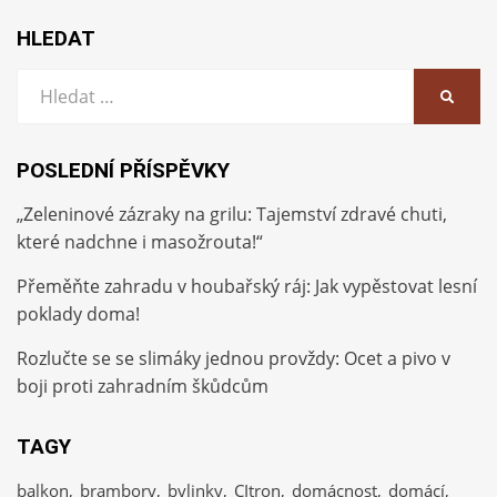
HLEDAT
Vyhledat:
HLEDA
POSLEDNÍ PŘÍSPĚVKY
„Zeleninové zázraky na grilu: Tajemství zdravé chuti,
které nadchne i masožrouta!“
Přeměňte zahradu v houbařský ráj: Jak vypěstovat lesní
poklady doma!
Rozlučte se se slimáky jednou provždy: Ocet a pivo v
boji proti zahradním škůdcům
TAGY
balkon
brambory
bylinky
CItron
domácnost
domácí