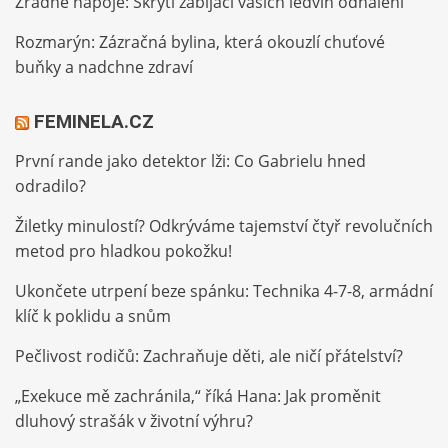
Zrádné nápoje: Skrytí zabijáci vašich ledvin odhaleni
Rozmarýn: Zázračná bylina, která okouzlí chuťové
buňky a nadchne zdraví
FEMINELA.CZ
První rande jako detektor lži: Co Gabrielu hned
odradilo?
Žiletky minulostí? Odkrýváme tajemství čtyř revolučních
metod pro hladkou pokožku!
Ukončete utrpení beze spánku: Technika 4-7-8, armádní
klíč k poklidu a snům
Pečlivost rodičů: Zachraňuje děti, ale ničí přátelství?
„Exekuce mě zachránila,“ říká Hana: Jak proměnit
dluhový strašák v životní výhru?