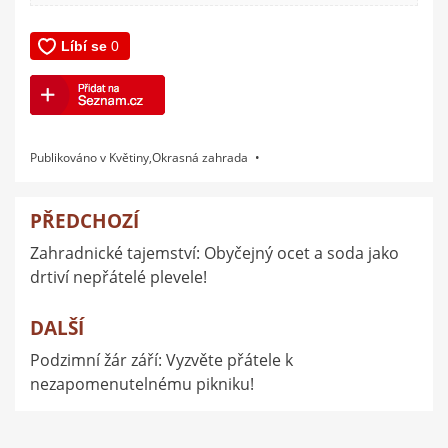
Publikováno v
Květiny
,
Okrasná zahrada
PŘEDCHOZÍ
Navigace
Zahradnické tajemství: Obyčejný ocet a soda jako
pro
drtiví nepřátelé plevele!
příspěvek
DALŠÍ
Podzimní žár září: Vyzvěte přátele k
nezapomenutelnému pikniku!