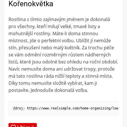
Kořenokvětka
Rostlina s tímto zajímavým jménem je dokonalá
pro všechny, kteří milují velké, tmavé listy a
mohutnější rostliny. Máte-li doma stinnou
místnost, jde o perfektní volbu. Ublížit jí nemůže
stín, přesušení nebo malý květník. Za trochu péče
se vám odmění rozměrným růstem nádherných
listů, které jsou odolné bez ohledu na roční období.
Navíc nemusíte doma ani udržovat tropy, protože
má tato rostlina ráda nižší teploty a stinná místa.
Díky tomu nemusíte složitě vybírat, kam ji
postavíte. Jednoduše dokonalá volba.
Zdroj: https://www.realsimple.com/home-organizing/low-mai