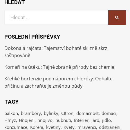
HLEDAT
Vyhledat:
HLEDA
POSLEDNÍ PŘÍSPĚVKY
Dokonalá rajčata: Tajemství bohaté sklizně skrz
zaštipování!
Komáři na útěku: Tajné zbraně přírody bez chemie!
Křehké hortenzie pod náporem chlorózy: Odhalte
příčinu a zachraňte je změnou půdy!
TAGY
balkon
brambory
bylinky
CItron
domácnost
domácí
Hmyz
Hnojení
hnojivo
hubnutí
Interiér
jaro
jídlo
konzumace
Koření
květiny
Květy
mravenci
odstranění