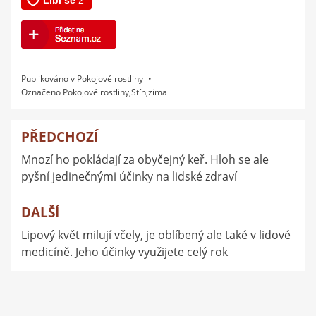
Publikováno v
Pokojové rostliny
Označeno
Pokojové rostliny
,
Stín
,
zima
PŘEDCHOZÍ
Navigace
Mnozí ho pokládají za obyčejný keř. Hloh se ale
pro
pyšní jedinečnými účinky na lidské zdraví
příspěvek
DALŠÍ
Lipový květ milují včely, je oblíbený ale také v lidové
medicíně. Jeho účinky využijete celý rok