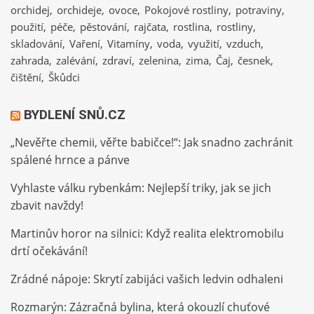
orchidej
orchideje
ovoce
Pokojové rostliny
potraviny
použití
péče
pěstování
rajčata
rostlina
rostliny
skladování
Vaření
Vitamíny
voda
využití
vzduch
zahrada
zalévání
zdraví
zelenina
zima
Čaj
česnek
čištění
Škůdci
BYDLENÍ SNŮ.CZ
„Nevěřte chemii, věřte babičce!“: Jak snadno zachránit
spálené hrnce a pánve
Vyhlaste válku rybenkám: Nejlepší triky, jak se jich
zbavit navždy!
Martinův horor na silnici: Když realita elektromobilu
drtí očekávání!
Zrádné nápoje: Skrytí zabijáci vašich ledvin odhaleni
Rozmarýn: Zázračná bylina, která okouzlí chuťové