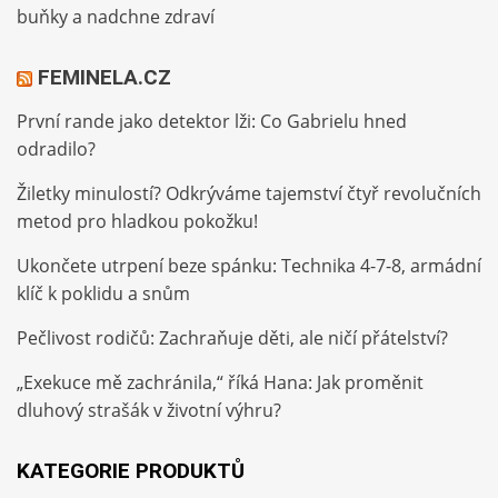
buňky a nadchne zdraví
FEMINELA.CZ
První rande jako detektor lži: Co Gabrielu hned
odradilo?
Žiletky minulostí? Odkrýváme tajemství čtyř revolučních
metod pro hladkou pokožku!
Ukončete utrpení beze spánku: Technika 4-7-8, armádní
klíč k poklidu a snům
Pečlivost rodičů: Zachraňuje děti, ale ničí přátelství?
„Exekuce mě zachránila,“ říká Hana: Jak proměnit
dluhový strašák v životní výhru?
KATEGORIE PRODUKTŮ