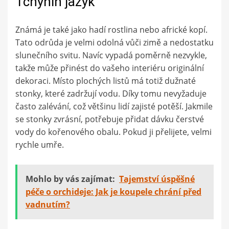
Tchynin jazyk
Známá je také jako hadí rostlina nebo africké kopí.
Tato odrůda je velmi odolná vůči zimě a nedostatku
slunečního svitu. Navíc vypadá poměrně nezvykle,
takže může přinést do vašeho interiéru originální
dekoraci. Místo plochých listů má totiž dužnaté
stonky, které zadržují vodu. Díky tomu nevyžaduje
často zalévání, což většinu lidí zajisté potěší. Jakmile
se stonky zvrásní, potřebuje přidat dávku čerstvé
vody do kořenového obalu. Pokud ji přelijete, velmi
rychle umře.
Mohlo by vás zajímat:
Tajemství úspěšné
péče o orchideje: Jak je koupele chrání před
vadnutím?