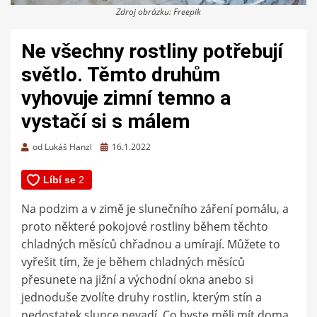
Zdroj obrázku: Freepik
Ne všechny rostliny potřebují
světlo. Těmto druhům
vyhovuje zimní temno a
vystačí si s málem
Zveřejněno
od
Lukáš Hanzl
16.1.2022
dne
Na podzim a v zimě je slunečního záření pomálu, a
proto některé pokojové rostliny během těchto
chladných měsíců chřadnou a umírají. Můžete to
vyřešit tím, že je během chladných měsíců
přesunete na jižní a východní okna anebo si
jednoduše zvolíte druhy rostlin, kterým stín a
nedostatek slunce nevadí. Co byste měli mít doma,