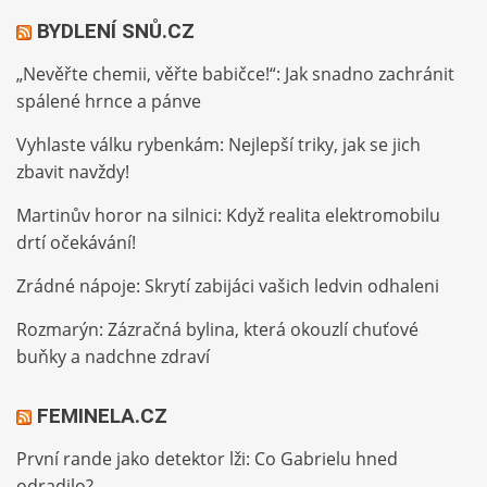
BYDLENÍ SNŮ.CZ
„Nevěřte chemii, věřte babičce!“: Jak snadno zachránit
spálené hrnce a pánve
Vyhlaste válku rybenkám: Nejlepší triky, jak se jich
zbavit navždy!
Martinův horor na silnici: Když realita elektromobilu
drtí očekávání!
Zrádné nápoje: Skrytí zabijáci vašich ledvin odhaleni
Rozmarýn: Zázračná bylina, která okouzlí chuťové
buňky a nadchne zdraví
FEMINELA.CZ
První rande jako detektor lži: Co Gabrielu hned
odradilo?