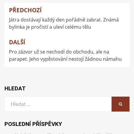
PŘEDCHOZÍ
Navigace
Játra dostávají každý den pořádně zabrat. Známá
pro
bylinka je pročistí a uleví celému tělu
příspěvek
DALŠÍ
Pro zázvor už se nechodí do obchodu, ale na
parapet. Jeho vypěstování nestojí žádnou námahu
HLEDAT
Vyhledat:
HLEDA
POSLEDNÍ PŘÍSPĚVKY