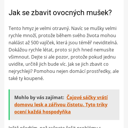
Jak se zbavit ovocných mušek?
Tento hmyz je velmi otravný. Navíc se mušky velmi
rychle množí, protože během svého života mohou
naklást až 500 vajíček, která jsou téměř neviditelná.
Dokážou rychle létat, proto si jich hned nemusíte
všimnout. Dejte si ale pozor, protože pokud jednu
uvidíte, určitě jich bude víc. Jak se jich zbavit co
nejrychleji? Pomohou nejen domácí prostředky, ale
také ty koupené.
Mohlo by vás zajímat:
Čajové sáčky vrátí
domovu lesk a zářivou čistotu. Tyto triky
ocení každá hospodyňka
Ještě předtím, než začnete řešit problémy s