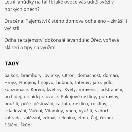
Letní lahůdky na talíři: Jaké ovoce vás udrží svěží v
horkých dnech?
Dracéna: Tajemství čistého domova odhaleno – zkrášlí i
vyčistí!
Odhalte tajemství dokonalé levandule: Ořez, voňavá
sklizeň a tipy na využití!
TAGY
balkon
brambory
bylinky
CItron
domácnost
domácí
Hmyz
Hnojení
hnojivo
hubnutí
Interiér
jaro
jídlo
konzumace
Koření
květiny
Květy
mravenci
odstranění
orchidej
orchideje
ovoce
Pokojové rostliny
potraviny
použití
péče
pěstování
rajčata
rostlina
rostliny
skladování
Vaření
Vitamíny
voda
využití
vzduch
zahrada
zalévání
zdraví
zelenina
zima
Čaj
česnek
čištění
Škůdci