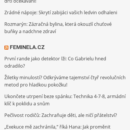
drtí očekávání!
Zrádné nápoje: Skrytí zabijáci vašich ledvin odhaleni
Rozmarýn: Zázračná bylina, která okouzlí chuťové
buňky a nadchne zdraví
FEMINELA.CZ
První rande jako detektor lži: Co Gabrielu hned
odradilo?
Žiletky minulostí? Odkrýváme tajemství čtyř revolučních
metod pro hladkou pokožku!
Ukončete utrpení beze spánku: Technika 4-7-8, armádní
klíč k poklidu a snům
Pečlivost rodičů: Zachraňuje děti, ale ničí přátelství?
„Exekuce mě zachránila,“ říká Hana: Jak proměnit