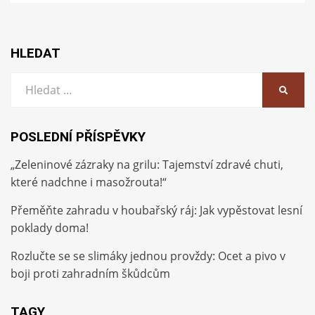
HLEDAT
Vyhledat:
HLEDA
POSLEDNÍ PŘÍSPĚVKY
„Zeleninové zázraky na grilu: Tajemství zdravé chuti,
které nadchne i masožrouta!“
Přeměňte zahradu v houbařský ráj: Jak vypěstovat lesní
poklady doma!
Rozlučte se se slimáky jednou provždy: Ocet a pivo v
boji proti zahradním škůdcům
TAGY