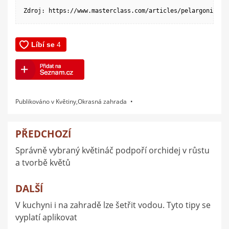
Zdroj: https://www.masterclass.com/articles/pelargonium-c
Publikováno v
Květiny
,
Okrasná zahrada
PŘEDCHOZÍ
Navigace
Správně vybraný květináč podpoří orchidej v růstu
pro
a tvorbě květů
příspěvek
DALŠÍ
V kuchyni i na zahradě lze šetřit vodou. Tyto tipy se
vyplatí aplikovat