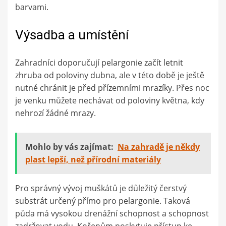
barvami.
Výsadba a umístění
Zahradníci doporučují pelargonie začít letnit
zhruba od poloviny dubna, ale v této době je ještě
nutné chránit je před přízemními mrazíky. Přes noc
je venku můžete nechávat od poloviny května, kdy
nehrozí žádné mrazy.
Mohlo by vás zajímat:
Na zahradě je někdy
plast lepší, než přírodní materiály
Pro správný vývoj muškátů je důležitý čerstvý
substrát určený přímo pro pelargonie. Taková
půda má vysokou drenážní schopnost a schopnost
zadržovat vodu. Kořenům poskytuje přístup ke