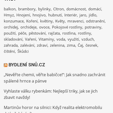
balkon
brambory
bylinky
CItron
domácnost
domácí
Hmyz
Hnojení
hnojivo
hubnutí
Interiér
jaro
jídlo
konzumace
Koření
květiny
Květy
mravenci
odstranění
orchidej
orchideje
ovoce
Pokojové rostliny
potraviny
použití
péče
pěstování
rajčata
rostlina
rostliny
skladování
Vaření
Vitamíny
voda
využití
vzduch
zahrada
zalévání
zdraví
zelenina
zima
Čaj
česnek
čištění
Škůdci
BYDLENÍ SNŮ.CZ
„Nevěřte chemii, věřte babičce!“: Jak snadno zachránit
spálené hrnce a pánve
Vyhlaste válku rybenkám: Nejlepší triky, jak se jich
zbavit navždy!
Martinův horor na silnici: Když realita elektromobilu