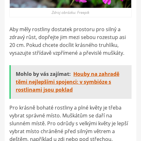
Zdroj obrázku: Freepik
Aby měly rostliny dostatek prostoru pro silný a
zdravý růst, dopřejte jim mezi sebou rozestup asi
20 cm. Pokud chcete docílit krásného truhlíku,
vysazujte střídavě vzpřímené a převislé muškáty.
Mohlo by vás zajímat:
Houby na zahradě
těmi nejlepšími spojenci: v symbióze s
rostlinami jsou poklad
Pro krásně bohaté rostliny a plné květy je třeba
vybrat správné místo. Muškátům se daří na
slunném místě. Pro odrůdy s velkými květy je lepší
vybrat místo chráněné před silným větrem a
deštěm, například u zdi nebo pod střechou.