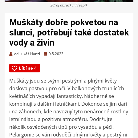
Zdroj obrázku: Freepik
Muškáty dobře pokvetou na
slunci, potřebují také dostatek
vody a živin
Zveřejněno
od
Lukáš Hanzl
9.5.2023
dne
Muškáty jsou se svými pestrými a plnými květy
doslova pastvou pro oči. V balkonových truhlících i
květináčích vypadají fantasticky. Nádherně se
kombinují s dalšími letničkami. Dokonce se jim daří
i na záhonech, kde navozují tyto nenáročné rostliny
letní náladu a pozitivní atmosféru. Dodržujte
několik osvědčených tipů pro výsadbu a péči.
Pelargonie se vám odvděčí plnými květy a pestrými