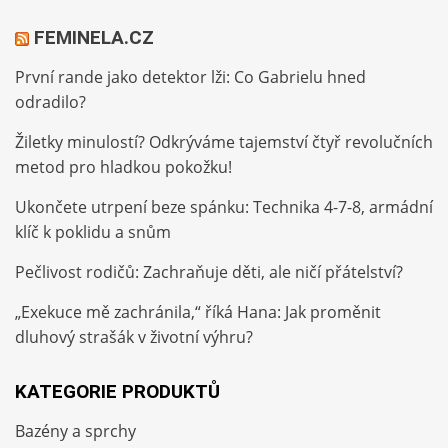
FEMINELA.CZ
První rande jako detektor lži: Co Gabrielu hned
odradilo?
Žiletky minulostí? Odkrýváme tajemství čtyř revolučních
metod pro hladkou pokožku!
Ukončete utrpení beze spánku: Technika 4-7-8, armádní
klíč k poklidu a snům
Pečlivost rodičů: Zachraňuje děti, ale ničí přátelství?
„Exekuce mě zachránila,“ říká Hana: Jak proměnit
dluhový strašák v životní výhru?
KATEGORIE PRODUKTŮ
Bazény a sprchy