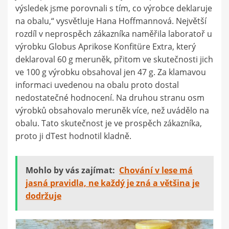
výsledek jsme porovnali s tím, co výrobce deklaruje
na obalu,“ vysvětluje Hana Hoffmannová. Největší
rozdíl v neprospěch zákazníka naměřila laboratoř u
výrobku Globus Aprikose Konfitüre Extra, který
deklaroval 60 g meruněk, přitom ve skutečnosti jich
ve 100 g výrobku obsahoval jen 47 g. Za klamavou
informaci uvedenou na obalu proto dostal
nedostatečné hodnocení. Na druhou stranu osm
výrobků obsahovalo meruněk více, než uvádělo na
obalu. Tato skutečnost je ve prospěch zákazníka,
proto ji dTest hodnotil kladně.
Mohlo by vás zajímat:
Chování v lese má
jasná pravidla, ne každý je zná a většina je
dodržuje