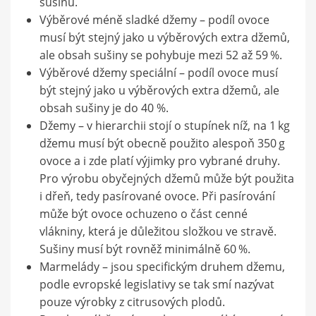
sušinu.
Výběrové méně sladké džemy – podíl ovoce
musí být stejný jako u výběrových extra džemů,
ale obsah sušiny se pohybuje mezi 52 až 59 %.
Výběrové džemy speciální – podíl ovoce musí
být stejný jako u výběrových extra džemů, ale
obsah sušiny je do 40 %.
Džemy – v hierarchii stojí o stupínek níž, na 1 kg
džemu musí být obecně použito alespoň 350 g
ovoce a i zde platí výjimky pro vybrané druhy.
Pro výrobu obyčejných džemů může být použita
i dřeň, tedy pasírované ovoce. Při pasírování
může být ovoce ochuzeno o část cenné
vlákniny, která je důležitou složkou ve stravě.
Sušiny musí být rovněž minimálně 60 %.
Marmelády – jsou specifickým druhem džemu,
podle evropské legislativy se tak smí nazývat
pouze výrobky z citrusových plodů.