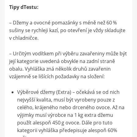
Tipy dTestu:
– Džemy a ovocné pomazánky s méně než 60 %
sušiny se rychleji kazí, po otevření je vždy skladujte
v chladničce.
– Určitým vodítkem při výběru zavařeniny může být
její kategorie uvedená obvykle na zadní straně
obalu. Vyhláška zná několik druhů zavařenin
vzájemně se lišících požadavky na složení:
Výběrové džemy (Extra) – očekává se od nich
nejvyšší kvalita, musí být vyrobeny pouze z
celého, krájeného nebo drceného ovoce. Až na
výjimky musí výrobce na 1 kg extra džemu
použít alespoň 450 g ovoce. Dále pro tuto
kategorii vyhláška předepisuje alespoň 60%