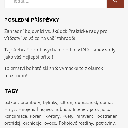
HLEDA
POSLEDNÍ PŘÍSPĚVKY
Zahradní bojovníci vs. škůdci: Praktické rady pro
vítězství ve válce na vaší zahradě!
Tajná zbraň proti usychání rostlin v létě: Láhev vody
jako váš nejlepší přítel!
Tajemství bohaté sklizně: Vymačkejte z okurek
maximum!
TAGY
balkon
brambory
bylinky
CItron
domácnost
domácí
Hmyz
Hnojení
hnojivo
hubnutí
Interiér
jaro
jídlo
konzumace
Koření
květiny
Květy
mravenci
odstranění
orchidej
orchideje
ovoce
Pokojové rostliny
potraviny