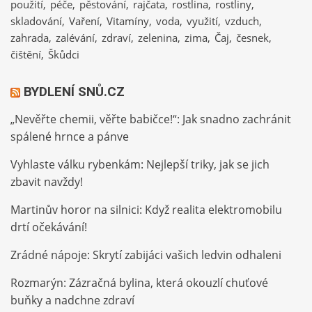
použití
péče
pěstování
rajčata
rostlina
rostliny
skladování
Vaření
Vitamíny
voda
využití
vzduch
zahrada
zalévání
zdraví
zelenina
zima
Čaj
česnek
čištění
Škůdci
BYDLENÍ SNŮ.CZ
„Nevěřte chemii, věřte babičce!“: Jak snadno zachránit
spálené hrnce a pánve
Vyhlaste válku rybenkám: Nejlepší triky, jak se jich
zbavit navždy!
Martinův horor na silnici: Když realita elektromobilu
drtí očekávání!
Zrádné nápoje: Skrytí zabijáci vašich ledvin odhaleni
Rozmarýn: Zázračná bylina, která okouzlí chuťové
buňky a nadchne zdraví