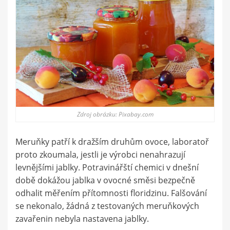
Zdroj obrázku: Pixabay.com
Meruňky patří k dražším druhům ovoce, laboratoř
proto zkoumala, jestli je výrobci nenahrazují
levnějšími jablky. Potravinářští chemici v dnešní
době dokážou jablka v ovocné směsi bezpečně
odhalit měřením přítomnosti floridzinu. Falšování
se nekonalo, žádná z testovaných meruňkových
zavařenin nebyla nastavena jablky.