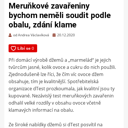
Meruňkové zavařeniny
bychom neměli soudit podle
obalu, zdání klame
Zveřejněno
od
Andrea Václavíková
20.12.2020
dne
Při domácí výrobě džemů a „marmelád“ je jejich
tvůrcům jasné, kolik ovoce a cukru do nich použili.
Zjednodušeně lze říci, že čím víc ovoce džem
obsahuje, tím je kvalitnější. Spotřebitelská
organizace dTest prozkoumala, jak kvalitní jsou ty
kupované. Nezávislý test meruňkových zavařenin
odhalil velké rozdíly v obsahu ovoce včetně
klamavých informací na obalu.
Ze široké nabídky džemů si dTest posvítil na