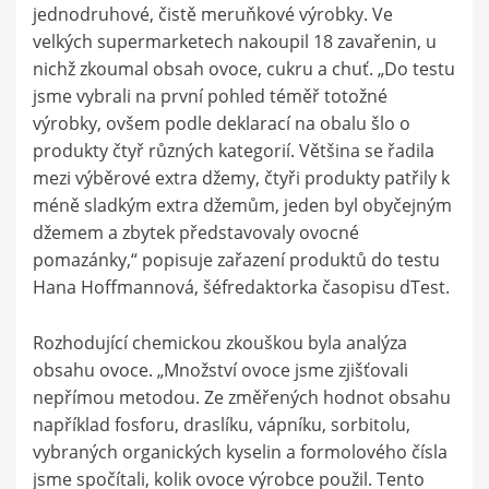
jednodruhové, čistě meruňkové výrobky. Ve
velkých supermarketech nakoupil 18 zavařenin, u
nichž zkoumal obsah ovoce, cukru a chuť. „Do testu
jsme vybrali na první pohled téměř totožné
výrobky, ovšem podle deklarací na obalu šlo o
produkty čtyř různých kategorií. Většina se řadila
mezi výběrové extra džemy, čtyři produkty patřily k
méně sladkým extra džemům, jeden byl obyčejným
džemem a zbytek představovaly ovocné
pomazánky,“ popisuje zařazení produktů do testu
Hana Hoffmannová, šéfredaktorka časopisu dTest.
Rozhodující chemickou zkouškou byla analýza
obsahu ovoce. „Množství ovoce jsme zjišťovali
nepřímou metodou. Ze změřených hodnot obsahu
například fosforu, draslíku, vápníku, sorbitolu,
vybraných organických kyselin a formolového čísla
jsme spočítali, kolik ovoce výrobce použil. Tento