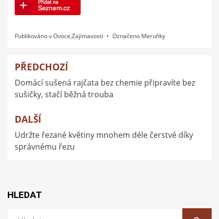
Publikováno v
Ovoce
,
Zajímavosti
Označeno
Meruňky
PŘEDCHOZÍ
Navigace
Domácí sušená rajčata bez chemie připravíte bez
pro
sušičky, stačí běžná trouba
příspěvek
DALŠÍ
Udržte řezané květiny mnohem déle čerstvé díky
správnému řezu
HLEDAT
Vyhledat: