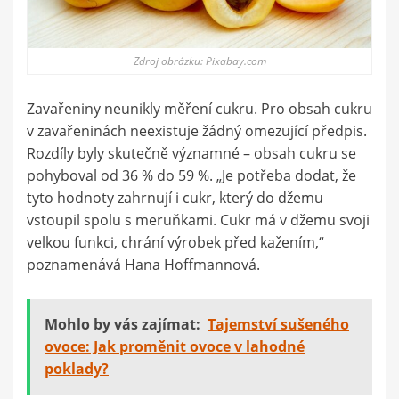
Zdroj obrázku: Pixabay.com
Zavařeniny neunikly měření cukru. Pro obsah cukru
v zavařeninách neexistuje žádný omezující předpis.
Rozdíly byly skutečně významné – obsah cukru se
pohyboval od 36 % do 59 %. „Je potřeba dodat, že
tyto hodnoty zahrnují i cukr, který do džemu
vstoupil spolu s meruňkami. Cukr má v džemu svoji
velkou funkci, chrání výrobek před kažením,“
poznamenává Hana Hoffmannová.
Mohlo by vás zajímat:
Tajemství sušeného
ovoce: Jak proměnit ovoce v lahodné
poklady?