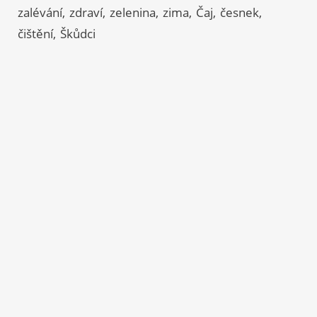
zalévání
zdraví
zelenina
zima
Čaj
česnek
čištění
Škůdci