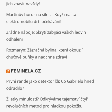
jich zbavit navždy!
Martinův horor na silnici: Když realita
elektromobilu drtí očekávání!
Zrádné nápoje: Skrytí zabijáci vašich ledvin
odhaleni
Rozmarýn: Zázračná bylina, která okouzlí
chuťové buňky a nadchne zdraví
FEMINELA.CZ
První rande jako detektor lži: Co Gabrielu hned
odradilo?
Žiletky minulostí? Odkrýváme tajemství čtyř
revolučních metod pro hladkou pokožku!