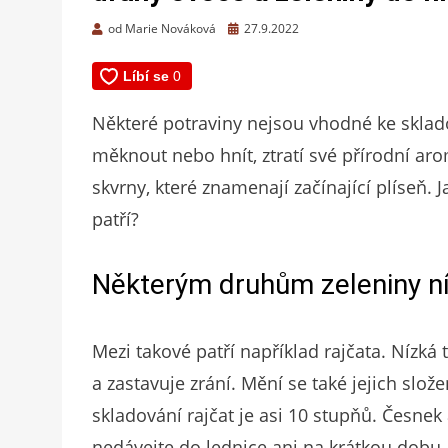
Zveřejněno
od
Marie Nováková
27.9.2022
dne
Některé potraviny nejsou vhodné ke sklad
měknout nebo hnít, ztratí své přírodní ar
skvrny, které znamenají začínající plíseň.
patří?
Některým druhům zeleniny ní
Mezi takové patří například rajčata. Nízká t
a zastavuje zrání. Mění se také jejich slože
skladování rajčat je asi 10 stupňů. Česnek 
nedávejte do lednice ani na krátkou dobu.