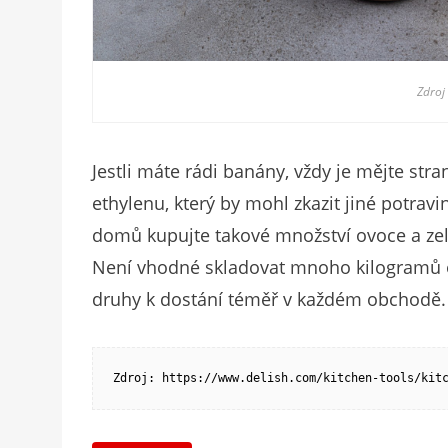
Zdroj
Jestli máte rádi banány, vždy je mějte str
ethylenu, který by mohl zkazit jiné potrav
domů kupujte takové množství ovoce a zele
Není vhodné skladovat mnoho kilogramů o
druhy k dostání téměř v každém obchodě.
Zdroj: https://www.delish.com/kitchen-tools/kit