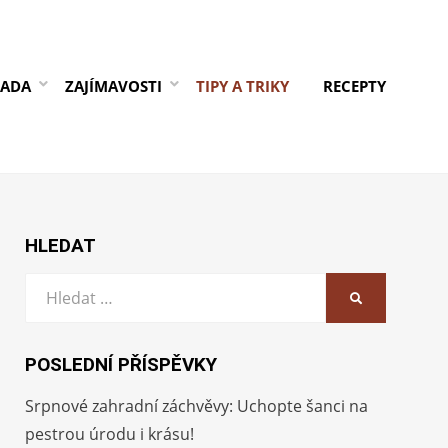
RADA
ZAJÍMAVOSTI
TIPY A TRIKY
RECEPTY
HLEDAT
Vyhledat:
HLEDAT
POSLEDNÍ PŘÍSPĚVKY
Srpnové zahradní záchvěvy: Uchopte šanci na
pestrou úrodu i krásu!