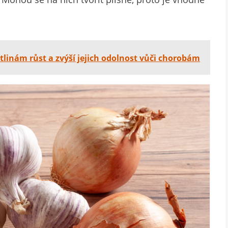
linám růst a zvýší jejich odolnost vůči chorobám