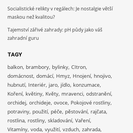
Socialistické relikty v regálech: Je nostalgie větší
maskou než kvalitou?
Tajemství zářivé zahrady: pH půdy jako váš
zahradní guru
TAGY
balkon
brambory
bylinky
CItron
domácnost
domácí
Hmyz
Hnojení
hnojivo
hubnutí
Interiér
jaro
jídlo
konzumace
Koření
květiny
Květy
mravenci
odstranění
orchidej
orchideje
ovoce
Pokojové rostliny
potraviny
použití
péče
pěstování
rajčata
rostlina
rostliny
skladování
Vaření
Vitamíny
voda
využití
vzduch
zahrada