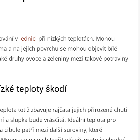
ování v
lednici
při nízkých teplotách. Mohou
oma a na jejich povrchu se mohou objevit bílé
 Jaké druhy ovoce a zeleniny mezi takové potraviny
zké teploty škodí
eplota totiž zbavuje rajčata jejich přirozené chuti
ní a slupka bude vrásčitá. Ideální teplota pro
a cibule patří mezi další suroviny, které
 Mohou se na nich tvořit plísně, proto je vhodné