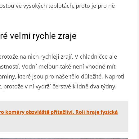
ostou ve vysokých teplotách, proto je pro ně
ré velmi rychle zraje
otože na nich rychleji zrají. V chladničce ale
stností. Vodní meloun také není vhodné mít
itaminy, které jsou pro naše tělo důležité. Naproti
, protože v ní vydrží čerstvé klidně dva týdny.
ro komáry obzvláště přitažliví. Roli hraje fyzická