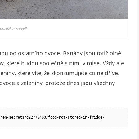
 obrázku: Freepik
anou od ostatního ovoce. Banány jsou totiž plné
iny, které budou společně s nimi v míse. Vždy ale
niny, které víte, že zkonzumujete co nejdříve.
voce a zeleniny, protože dnes jsou všechny
chen-secrets/g22778460/food-not-stored-in-fridge/