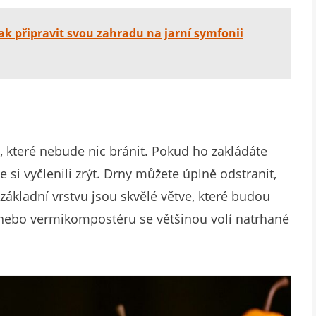
ak připravit svou zahradu na jarní symfonii
 které nebude nic bránit. Pokud ho zakládáte
e si vyčlenili zrýt. Drny můžete úplně odstranit,
 základní vrstvu jsou skvělé větve, které budou
o nebo vermikompostéru se většinou volí natrhané