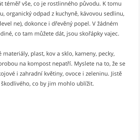
át téměř vše, co je rostlinného původu. K tomu
kůru, organický odpad z kuchyně, kávovou sedlinu,
 (plevel ne), dokonce i dřevěný popel. V žádném
ediné, co tam můžete dát, jsou skořápky vajec.
materiály, plast, kov a sklo, kameny, pecky,
orobou na kompost nepatří. Myslete na to, že se
ové i zahradní květiny, ovoce i zeleninu. Jistě
škodlivého, co by jim mohlo ublížit.