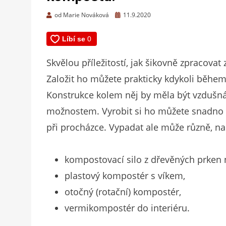
Zveřejněno
od
Marie Nováková
11.9.2020
dne
Skvělou příležitostí, jak šikovně zpracova
Založit ho můžete prakticky kdykoli během 
Konstrukce kolem něj by měla být vzdušn
možnostem. Vyrobit si ho můžete snadno s
při procházce. Vypadat ale může různě, na
kompostovací silo z dřevěných prken 
plastový kompostér s víkem,
otočný (rotační) kompostér,
vermikompostér do interiéru.