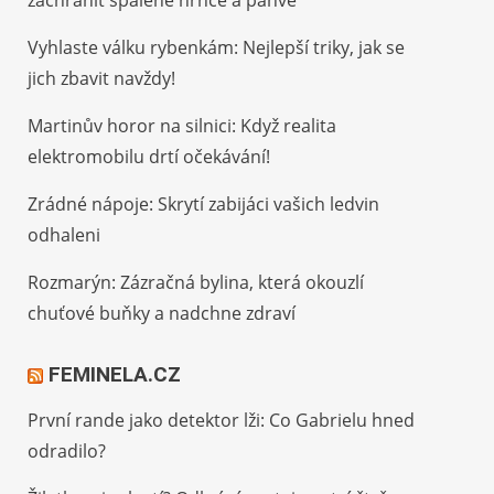
zachránit spálené hrnce a pánve
Vyhlaste válku rybenkám: Nejlepší triky, jak se
jich zbavit navždy!
Martinův horor na silnici: Když realita
elektromobilu drtí očekávání!
Zrádné nápoje: Skrytí zabijáci vašich ledvin
odhaleni
Rozmarýn: Zázračná bylina, která okouzlí
chuťové buňky a nadchne zdraví
FEMINELA.CZ
První rande jako detektor lži: Co Gabrielu hned
odradilo?