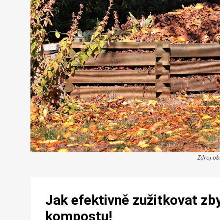
Zdroj o
Jak efektivně zužitkovat zb
kompostu!