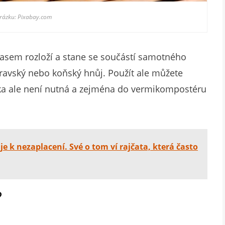
brázku: Pixabay.com
časem rozloží a stane se součástí samotného
kravský nebo koňský hnůj. Použít ale můžete
ožka ale není nutná a zejména do vermikompostéru
je k nezaplacení. Své o tom ví rajčata, která často
?