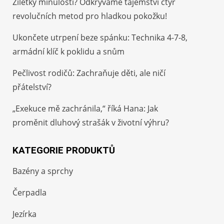
Žiletky minulostí? Odkrýváme tajemství čtyř
revolučních metod pro hladkou pokožku!
Ukončete utrpení beze spánku: Technika 4-7-8,
armádní klíč k poklidu a snům
Pečlivost rodičů: Zachraňuje děti, ale ničí
přátelství?
„Exekuce mě zachránila,“ říká Hana: Jak
proměnit dluhový strašák v životní výhru?
KATEGORIE PRODUKTŮ
Bazény a sprchy
Čerpadla
Jezírka