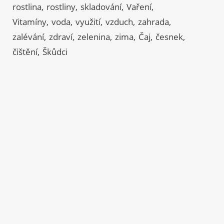
rostlina
rostliny
skladování
Vaření
Vitamíny
voda
využití
vzduch
zahrada
zalévání
zdraví
zelenina
zima
Čaj
česnek
čištění
Škůdci