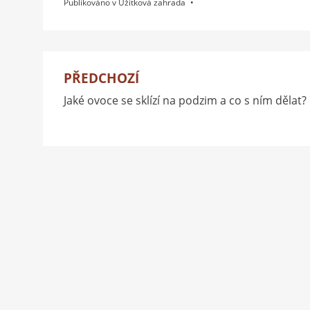
Publikováno v
Užitková zahrada
PŘEDCHOZÍ
Navigace
Jaké ovoce se sklízí na podzim a co s ním dělat?
pro
příspěvek