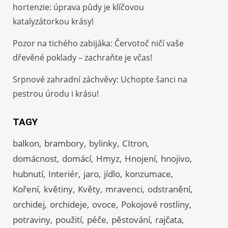
hortenzie: úprava půdy je klíčovou
katalyzátorkou krásy!
Pozor na tichého zabijáka: Červotoč ničí vaše
dřevěné poklady – zachraňte je včas!
Srpnové zahradní záchvěvy: Uchopte šanci na
pestrou úrodu i krásu!
TAGY
balkon
brambory
bylinky
CItron
domácnost
domácí
Hmyz
Hnojení
hnojivo
hubnutí
Interiér
jaro
jídlo
konzumace
Koření
květiny
Květy
mravenci
odstranění
orchidej
orchideje
ovoce
Pokojové rostliny
potraviny
použití
péče
pěstování
rajčata