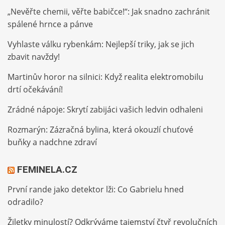
„Nevěřte chemii, věřte babičce!“: Jak snadno zachránit
spálené hrnce a pánve
Vyhlaste válku rybenkám: Nejlepší triky, jak se jich
zbavit navždy!
Martinův horor na silnici: Když realita elektromobilu
drtí očekávání!
Zrádné nápoje: Skrytí zabijáci vašich ledvin odhaleni
Rozmarýn: Zázračná bylina, která okouzlí chuťové
buňky a nadchne zdraví
FEMINELA.CZ
První rande jako detektor lži: Co Gabrielu hned
odradilo?
Žiletky minulostí? Odkrýváme tajemství čtyř revolučních