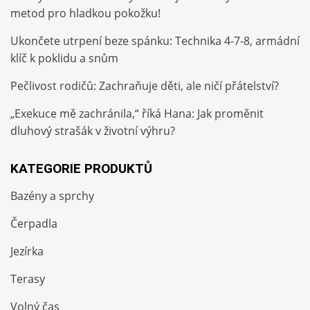
metod pro hladkou pokožku!
Ukončete utrpení beze spánku: Technika 4-7-8, armádní
klíč k poklidu a snům
Pečlivost rodičů: Zachraňuje děti, ale ničí přátelství?
„Exekuce mě zachránila,“ říká Hana: Jak proměnit
dluhový strašák v životní výhru?
KATEGORIE PRODUKTŮ
Bazény a sprchy
Čerpadla
Jezírka
Terasy
Volný čas