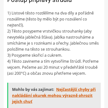
1) Listové těsto rozdělíme na dva díly a pořádně
rozválíme (těsto by mělo být po rozválení co
nejtenčí).
2) Těsto posypeme vrstvičkou strouhanky (aby
nevytekla jablečná šťáva). Jablka nastrouháme a
smícháme je s rozinkami a ořechy. Jablečnou směs
položíme na těsto se strouhankou.
3) Posypeme skořicí a cukrem.
4) Těsto zavineme a tím vytvoříme štrúdl. Potřeme
vejcem. Pečeme asi 20 minut v předehřáté troubě
(asi 200°C) a občas znovu přetřeme vejcem.
Mohlo by vás zajímat:
Nejčastější chyby při
nakládání okurek mohou výrazně ohrozit
jejich chuť