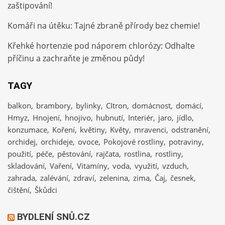
zaštipování!
Komáři na útěku: Tajné zbraně přírody bez chemie!
Křehké hortenzie pod náporem chlorózy: Odhalte
příčinu a zachraňte je změnou půdy!
TAGY
balkon
brambory
bylinky
CItron
domácnost
domácí
Hmyz
Hnojení
hnojivo
hubnutí
Interiér
jaro
jídlo
konzumace
Koření
květiny
Květy
mravenci
odstranění
orchidej
orchideje
ovoce
Pokojové rostliny
potraviny
použití
péče
pěstování
rajčata
rostlina
rostliny
skladování
Vaření
Vitamíny
voda
využití
vzduch
zahrada
zalévání
zdraví
zelenina
zima
Čaj
česnek
čištění
Škůdci
BYDLENÍ SNŮ.CZ