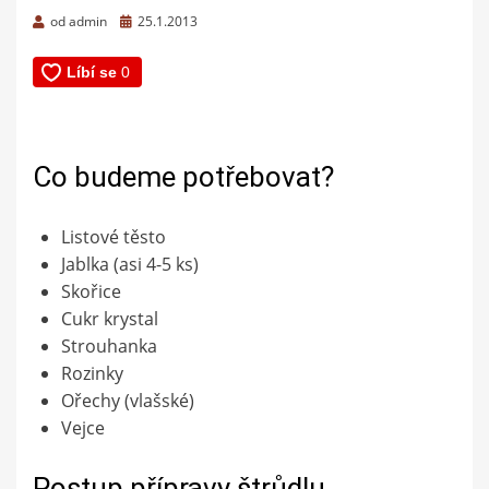
Zveřejněno
od
admin
25.1.2013
dne
Co budeme potřebovat?
Listové těsto
Jablka (asi 4-5 ks)
Skořice
Cukr krystal
Strouhanka
Rozinky
Ořechy (vlašské)
Vejce
Postup přípravy štrůdlu