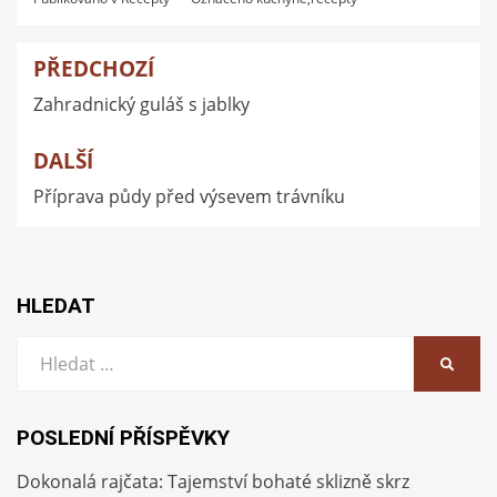
PŘEDCHOZÍ
Navigace
Zahradnický guláš s jablky
pro
příspěvek
DALŠÍ
Příprava půdy před výsevem trávníku
HLEDAT
Vyhledat:
HLEDA
POSLEDNÍ PŘÍSPĚVKY
Dokonalá rajčata: Tajemství bohaté sklizně skrz