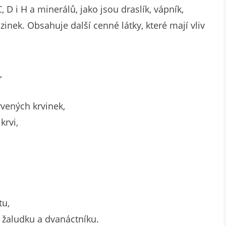
C, D i H a minerálů, jako jsou draslík, vápník,
zinek. Obsahuje další cenné látky, které mají vliv
,
rvených krvinek,
krvi,
tu,
 žaludku a dvanáctníku.