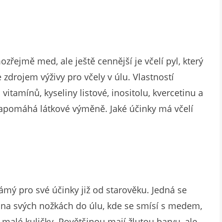
řejmě med, ale ještě cennější je včelí pyl, který
 zdrojem výživy pro včely v úlu. Vlastností
vitamínů, kyseliny listové, inositolu, kvercetinu a
napomáhá látkové výměně. Jaké účinky má včelí
námý pro své účinky již od starověku. Jedná se
ší na svých nožkách do úlu, kde se smísí s medem,
malé kuličky. Povětšinou mají žlutou barvu, ale