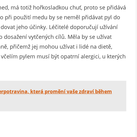
ed, má totiž hořkosladkou chuť, proto se přidává
o při použití medu by se neměl přidávat pyl do
dovat jeho účinky. Léčitelé doporučují užívání
 dosažení vytčených cílů. Měla by se užívat
nně, přičemž jej mohou užívat i lidé na dietě,
včelím pylem musí být opatrní alergici, u kterých
erpotravina, která promění vaše zdraví během