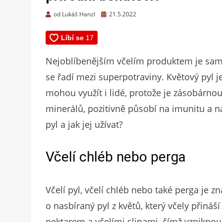
Zveřejněno
od
Lukáš Hanzl
21.5.2022
dne
Nejoblíbenějším včelím produktem je samoz
se řadí mezi superpotraviny. Květový pyl je
mohou využít i lidé, protože je zásobárnou 
minerálů, pozitivně působí na imunitu a 
pyl a jak jej užívat?
Včelí chléb nebo perga
Včelí pyl, včelí chléb nebo také perga je z
o nasbíraný pyl z květů, který včely přiná
nektarem a včelími slinami, čímž vzniknou 