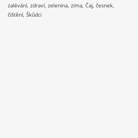
zalévání
zdraví
zelenina
zima
Čaj
česnek
čištění
Škůdci