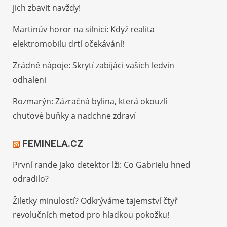
jich zbavit navždy!
Martinův horor na silnici: Když realita
elektromobilu drtí očekávání!
Zrádné nápoje: Skrytí zabijáci vašich ledvin
odhaleni
Rozmarýn: Zázračná bylina, která okouzlí
chuťové buňky a nadchne zdraví
FEMINELA.CZ
První rande jako detektor lži: Co Gabrielu hned
odradilo?
Žiletky minulostí? Odkrýváme tajemství čtyř
revolučních metod pro hladkou pokožku!