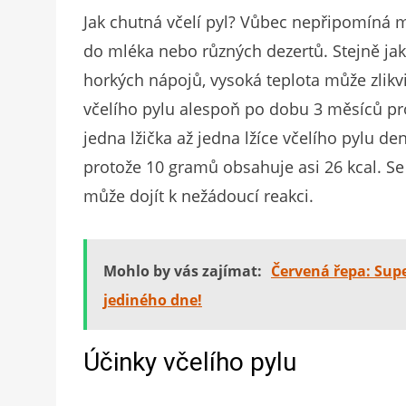
Jak chutná včelí pyl? Vůbec nepřipomíná m
do mléka nebo různých dezertů. Stejně jak
horkých nápojů, vysoká teplota může zlikvi
včelího pylu alespoň po dobu 3 měsíců pro
jedna lžička až jedna lžíce včelího pylu de
protože 10 gramů obsahuje asi 26 kcal. Se 
může dojít k nežádoucí reakci.
Mohlo by vás zajímat:
Červená řepa: Sup
jediného dne!
Účinky včelího pylu