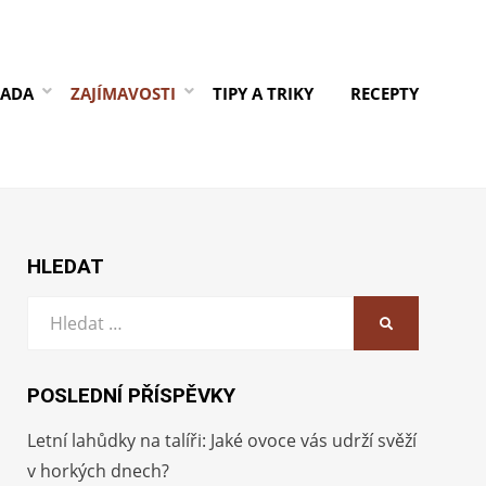
RADA
ZAJÍMAVOSTI
TIPY A TRIKY
RECEPTY
HLEDAT
Vyhledat:
HLEDAT
POSLEDNÍ PŘÍSPĚVKY
Letní lahůdky na talíři: Jaké ovoce vás udrží svěží
v horkých dnech?