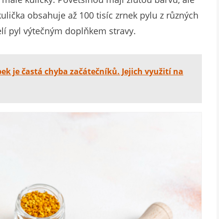
kulička obsahuje až 100 tisíc zrnek pylu z různých
elí pyl výtečným doplňkem stravy.
k je častá chyba začátečníků. Jejich využití na