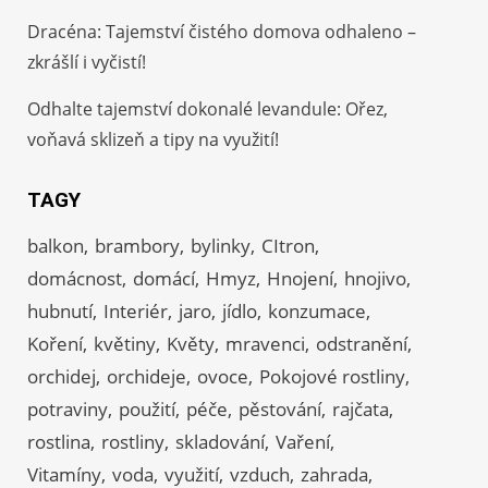
Dracéna: Tajemství čistého domova odhaleno –
zkrášlí i vyčistí!
Odhalte tajemství dokonalé levandule: Ořez,
voňavá sklizeň a tipy na využití!
TAGY
balkon
brambory
bylinky
CItron
domácnost
domácí
Hmyz
Hnojení
hnojivo
hubnutí
Interiér
jaro
jídlo
konzumace
Koření
květiny
Květy
mravenci
odstranění
orchidej
orchideje
ovoce
Pokojové rostliny
potraviny
použití
péče
pěstování
rajčata
rostlina
rostliny
skladování
Vaření
Vitamíny
voda
využití
vzduch
zahrada