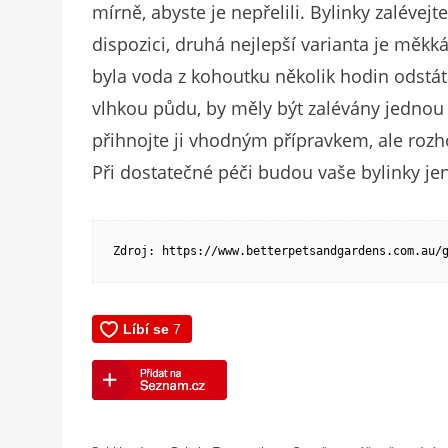
mírně, abyste je nepřelili. Bylinky zaléve
dispozici, druhá nejlepší varianta je měkk
byla voda z kohoutku několik hodin odstátá
vlhkou půdu, by měly být zalévány jednou z
přihnojte ji vhodným přípravkem, ale rozh
Při dostatečné péči budou vaše bylinky je
Zdroj: https://www.betterpetsandgardens.com.au/