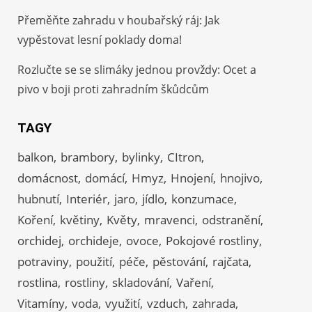
Přeměňte zahradu v houbařský ráj: Jak
vypěstovat lesní poklady doma!
Rozlučte se se slimáky jednou provždy: Ocet a
pivo v boji proti zahradním škůdcům
TAGY
balkon
brambory
bylinky
CItron
domácnost
domácí
Hmyz
Hnojení
hnojivo
hubnutí
Interiér
jaro
jídlo
konzumace
Koření
květiny
Květy
mravenci
odstranění
orchidej
orchideje
ovoce
Pokojové rostliny
potraviny
použití
péče
pěstování
rajčata
rostlina
rostliny
skladování
Vaření
Vitamíny
voda
využití
vzduch
zahrada