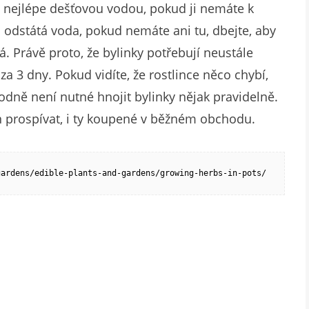
jte nejlépe dešťovou vodou, pokud ji nemáte k
á odstátá voda, pokud nemáte ani tu, dbejte, aby
. Právě proto, že bylinky potřebují neustále
a 3 dny. Pokud vidíte, že rostlince něco chybí,
odně není nutné hnojit bylinky nějak pravidelně.
n prospívat, i ty koupené v běžném obchodu.
gardens/edible-plants-and-gardens/growing-herbs-in-pots/