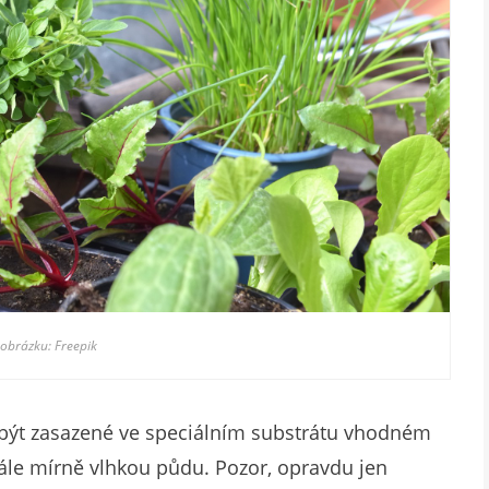
 obrázku: Freepik
y být zasazené ve speciálním substrátu vhodném
tále mírně vlhkou půdu. Pozor, opravdu jen