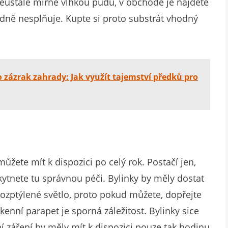
neustále mírně vlhkou půdu, v obchodě je najdete
odně nesplňuje. Kupte si proto substrát vhodný
 zázrak zahrady: Jak využít tajemství předků pro
můžete mít k dispozici po celý rok. Postačí jen,
kytnete tu správnou péči. Bylinky by měly dostat
rozptýlené světlo, proto pokud můžete, dopřejte
enní parapet je sporná záležitost. Bylinky sice
í záření by měly mít k dispozici pouze tak hodinu