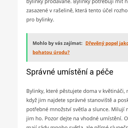
bylinky prodávané. Bylinky potřebují mít 
zasazené v rašelině, která tento účel rozh
pro bylinky.
Mohlo by vás zajímat:
Dřevěný popel jako
bohatou úrodu?
Správné umístění a péče
Bylinky, které pěstujete doma v květináči, 
když jim najdete správné stanoviště a pos
potřebné množství světla a slunce. Milují 
jim ho. Pozor dejte na vhodné umístění. Ok
mají rády mnoho světla, ale přímé slunečn