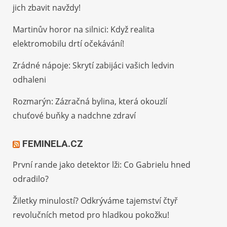
jich zbavit navždy!
Martinův horor na silnici: Když realita
elektromobilu drtí očekávání!
Zrádné nápoje: Skrytí zabijáci vašich ledvin
odhaleni
Rozmarýn: Zázračná bylina, která okouzlí
chuťové buňky a nadchne zdraví
FEMINELA.CZ
První rande jako detektor lži: Co Gabrielu hned
odradilo?
Žiletky minulostí? Odkrýváme tajemství čtyř
revolučních metod pro hladkou pokožku!