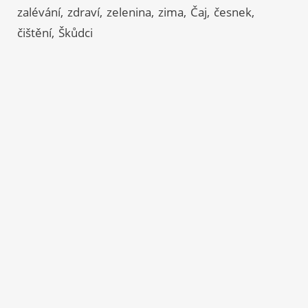
zalévání
zdraví
zelenina
zima
Čaj
česnek
čištění
Škůdci