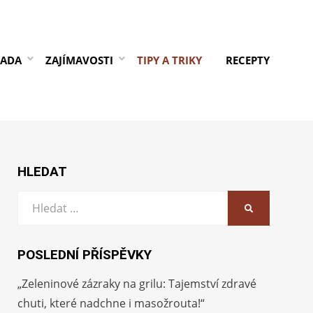
RADA
ZAJÍMAVOSTI
TIPY A TRIKY
RECEPTY
HLEDAT
Vyhledat:
HLEDAT
POSLEDNÍ PŘÍSPĚVKY
„Zeleninové zázraky na grilu: Tajemství zdravé
chuti, které nadchne i masožrouta!“