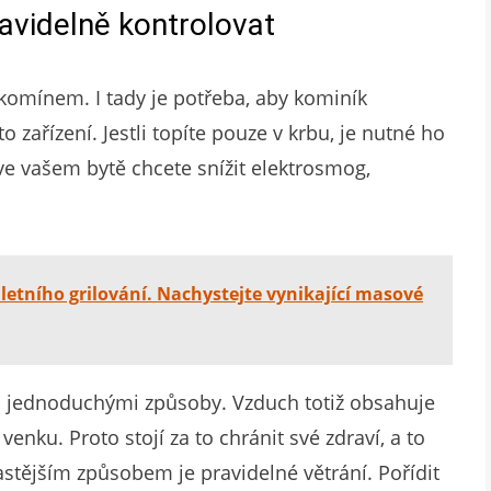
avidelně kontrolovat
omínem. I tady je potřeba, aby kominík
o zařízení. Jestli topíte pouze v krbu, je nutné ho
ve vašem bytě chcete snížit elektrosmog,
letního grilování. Nachystejte vynikající masové
a jednoduchými způsoby. Vzduch totiž obsahuje
venku. Proto stojí za to chránit své zdraví, a to
astějším způsobem je pravidelné větrání. Pořídit