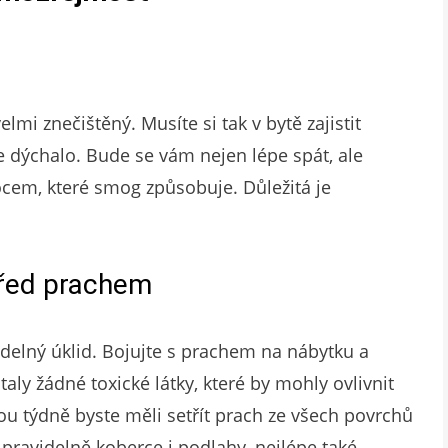
lmi znečištěný. Musíte si tak v bytě zajistit
 dýchalo. Bude se vám nejen lépe spát, ale
cem, které smog způsobuje. Důležitá je
řed prachem
idelný úklid. Bojujte s prachem na nábytku a
aly žádné toxické látky, které by mohly ovlivnit
ou týdně byste měli setřít prach ze všech povrchů
pravidelně koberce i podlahy, nejlépe také