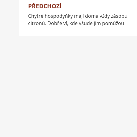
PŘEDCHOZÍ
Navigace
Chytré hospodyňky mají doma vždy zásobu
pro
citronů. Dobře ví, kde všude jim pomůžou
příspěvek