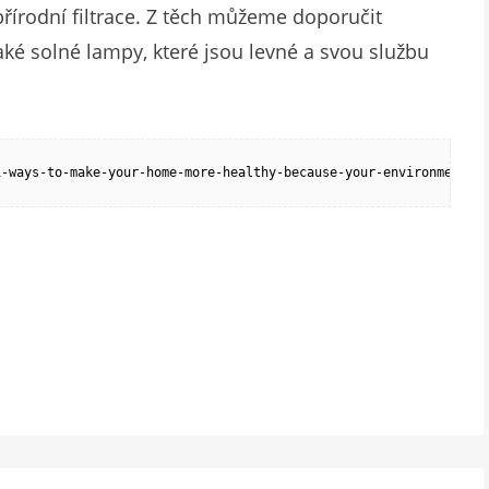
 přírodní filtrace. Z těch můžeme doporučit
ké solné lampy, které jsou levné a svou službu
1-ways-to-make-your-home-more-healthy-because-your-environment-m