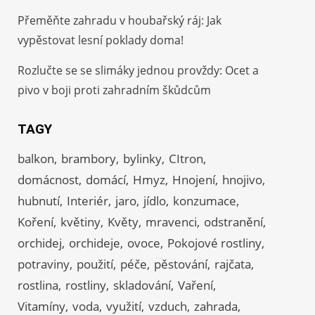
Přeměňte zahradu v houbařský ráj: Jak
vypěstovat lesní poklady doma!
Rozlučte se se slimáky jednou provždy: Ocet a
pivo v boji proti zahradním škůdcům
TAGY
balkon
brambory
bylinky
CItron
domácnost
domácí
Hmyz
Hnojení
hnojivo
hubnutí
Interiér
jaro
jídlo
konzumace
Koření
květiny
Květy
mravenci
odstranění
orchidej
orchideje
ovoce
Pokojové rostliny
potraviny
použití
péče
pěstování
rajčata
rostlina
rostliny
skladování
Vaření
Vitamíny
voda
využití
vzduch
zahrada