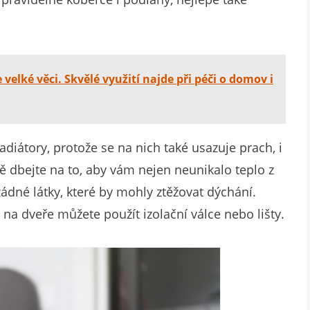
velké věci. Skvělé využití najde při péči o domov i
radiátory, protože se na nich také usazuje prach, i
ě dbejte na to, aby vám nejen neunikalo teplo z
žádné látky, které by mohly ztěžovat dýchání.
na dveře můžete použít izolační válce nebo lišty.