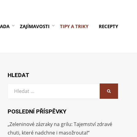
RADA
ZAJÍMAVOSTI
TIPY A TRIKY
RECEPTY
HLEDAT
Vyhledat:
HLEDAT
POSLEDNÍ PŘÍSPĚVKY
„Zeleninové zázraky na grilu: Tajemství zdravé
chuti, které nadchne i masožrouta!“