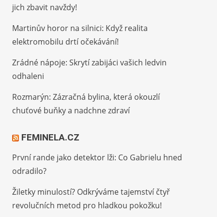
jich zbavit navždy!
Martinův horor na silnici: Když realita
elektromobilu drtí očekávání!
Zrádné nápoje: Skrytí zabijáci vašich ledvin
odhaleni
atters-too
Rozmarýn: Zázračná bylina, která okouzlí
chuťové buňky a nadchne zdraví
FEMINELA.CZ
První rande jako detektor lži: Co Gabrielu hned
odradilo?
Žiletky minulostí? Odkrýváme tajemství čtyř
revolučních metod pro hladkou pokožku!