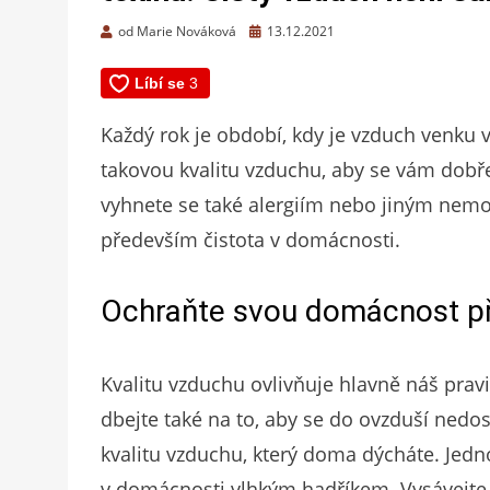
Zveřejněno
od
Marie Nováková
13.12.2021
dne
Každý rok je období, kdy je vzduch venku ve
takovou kvalitu vzduchu, aby se vám dobře
vyhnete se také alergiím nebo jiným nemo
především čistota v domácnosti.
Ochraňte svou domácnost p
Kvalitu vzduchu ovlivňuje hlavně náš prav
dbejte také na to, aby se do ovzduší nedost
kvalitu vzduchu, který doma dýcháte. Jedn
v domácnosti vlhkým hadříkem. Vysávejte 