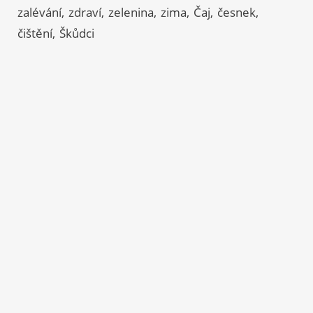
zalévání
zdraví
zelenina
zima
Čaj
česnek
čištění
Škůdci