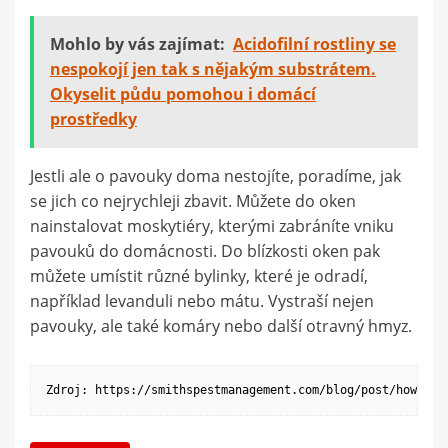
Mohlo by vás zajímat:
Acidofilní rostliny se
nespokojí jen tak s nějakým substrátem.
Okyselit půdu pomohou i domácí
prostředky
Jestli ale o pavouky doma nestojíte, poradíme, jak
se jich co nejrychleji zbavit. Můžete do oken
nainstalovat moskytiéry, kterými zabráníte vniku
pavouků do domácnosti. Do blízkosti oken pak
můžete umístit různé bylinky, které je odradí,
například levanduli nebo mátu. Vystraší nejen
pavouky, ale také komáry nebo další otravný hmyz.
Zdroj: https://smithspestmanagement.com/blog/post/how-to-