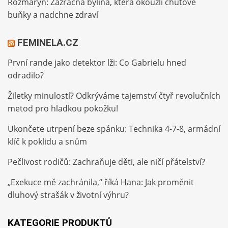
Rozmarýn: Zázračná bylina, která okouzlí chuťové
buňky a nadchne zdraví
FEMINELA.CZ
První rande jako detektor lži: Co Gabrielu hned
odradilo?
Žiletky minulostí? Odkrýváme tajemství čtyř revolučních
metod pro hladkou pokožku!
Ukončete utrpení beze spánku: Technika 4-7-8, armádní
klíč k poklidu a snům
Pečlivost rodičů: Zachraňuje děti, ale ničí přátelství?
„Exekuce mě zachránila,“ říká Hana: Jak proměnit
dluhový strašák v životní výhru?
KATEGORIE PRODUKTŮ