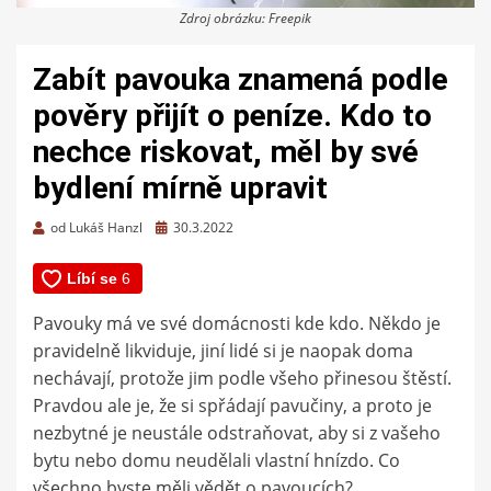
Zdroj obrázku: Freepik
Zabít pavouka znamená podle
pověry přijít o peníze. Kdo to
nechce riskovat, měl by své
bydlení mírně upravit
Zveřejněno
od
Lukáš Hanzl
30.3.2022
dne
Pavouky má ve své domácnosti kde kdo. Někdo je
pravidelně likviduje, jiní lidé si je naopak doma
nechávají, protože jim podle všeho přinesou štěstí.
Pravdou ale je, že si spřádají pavučiny, a proto je
nezbytné je neustále odstraňovat, aby si z vašeho
bytu nebo domu neudělali vlastní hnízdo. Co
všechno byste měli vědět o pavoucích?