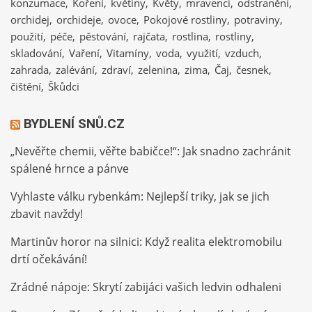
konzumace
Koření
květiny
Květy
mravenci
odstranění
orchidej
orchideje
ovoce
Pokojové rostliny
potraviny
použití
péče
pěstování
rajčata
rostlina
rostliny
skladování
Vaření
Vitamíny
voda
využití
vzduch
zahrada
zalévání
zdraví
zelenina
zima
Čaj
česnek
čištění
Škůdci
BYDLENÍ SNŮ.CZ
„Nevěřte chemii, věřte babičce!“: Jak snadno zachránit
spálené hrnce a pánve
Vyhlaste válku rybenkám: Nejlepší triky, jak se jich
zbavit navždy!
Martinův horor na silnici: Když realita elektromobilu
drtí očekávání!
Zrádné nápoje: Skrytí zabijáci vašich ledvin odhaleni