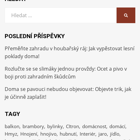
Vyhledat:
HLEDA
POSLEDNÍ PŘÍSPĚVKY
Přeměňte zahradu v houbařský ráj: Jak vypěstovat lesní
poklady doma!
Rozlučte se se slimáky jednou provždy: Ocet a pivo v
boji proti zahradním škůdcům
Doma se pavouci nebudou objevovat: Objevte trik, jak
je účinně zaplašit!
TAGY
balkon
brambory
bylinky
CItron
domácnost
domácí
Hmyz
Hnojení
hnojivo
hubnutí
Interiér
jaro
jídlo