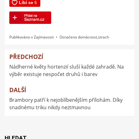
Publikováno v
Zajímavosti
Označeno
domácnost
,
strach
PŘEDCHOZÍ
Navigace
Nádherné květy hortenzií sluší každé zahradě. Na
pro
výběr existuje nespočet druhů i barev
příspěvek
DALŠÍ
Brambory patří k nejoblíbenějším přílohám. Díky
snadnému triku nikdy neztmavnou
HLEDAT