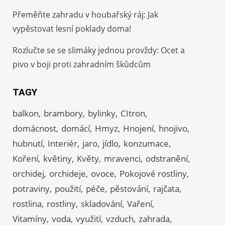
Přeměňte zahradu v houbařský ráj: Jak
vypěstovat lesní poklady doma!
Rozlučte se se slimáky jednou provždy: Ocet a
pivo v boji proti zahradním škůdcům
TAGY
balkon
brambory
bylinky
CItron
domácnost
domácí
Hmyz
Hnojení
hnojivo
hubnutí
Interiér
jaro
jídlo
konzumace
Koření
květiny
Květy
mravenci
odstranění
orchidej
orchideje
ovoce
Pokojové rostliny
potraviny
použití
péče
pěstování
rajčata
rostlina
rostliny
skladování
Vaření
Vitamíny
voda
využití
vzduch
zahrada