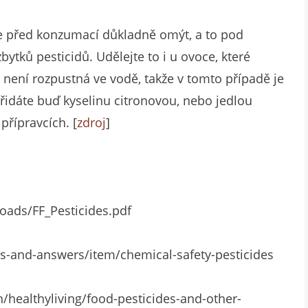
e před konzumací důkladně omýt, a to pod
ytků pesticidů. Udělejte to i u ovoce, které
není rozpustná ve vodě, takže v tomto případě je
přidáte buď kyselinu citronovou, nebo jedlou
přípravcích. [
zdroj
]
oads/FF_Pesticides.pdf
-and-answers/item/chemical-safety-pesticides
h/healthyliving/food-pesticides-and-other-