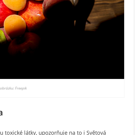
 obrázku: Freepik
a
 toxické látky, upozorňuje na to i Světová