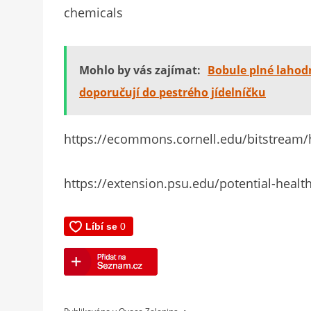
chemicals
Mohlo by vás zajímat:
Bobule plné lahod
doporučují do pestrého jídelníčku
https://ecommons.cornell.edu/bitstream/
https://extension.psu.edu/potential-health