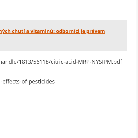
ných chutí a vitaminů: odborníci je právem
handle/1813/56118/citric-acid-MRP-NYSIPM.pdf
-effects-of-pesticides