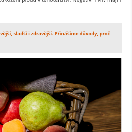
vější, sladší i zdravější. Přinášíme důvody, proč