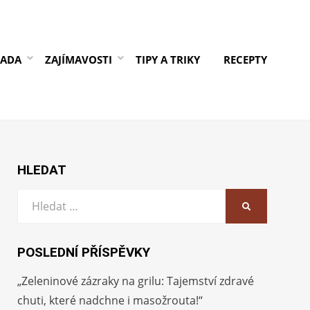
RADA
ZAJÍMAVOSTI
TIPY A TRIKY
RECEPTY
HLEDAT
Vyhledat:
HLEDAT
POSLEDNÍ PŘÍSPĚVKY
„Zeleninové zázraky na grilu: Tajemství zdravé
chuti, které nadchne i masožrouta!“