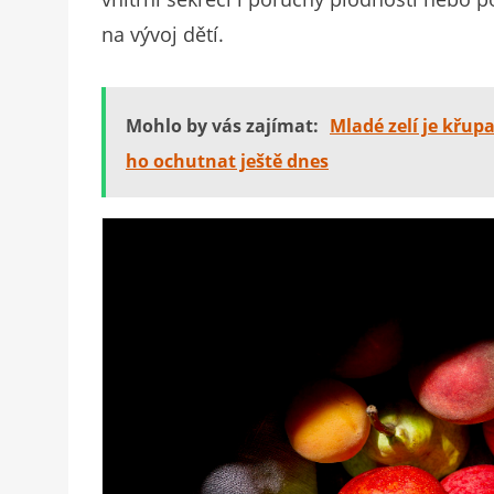
na vývoj dětí.
Mohlo by vás zajímat:
Mladé zelí je křupa
ho ochutnat ještě dnes