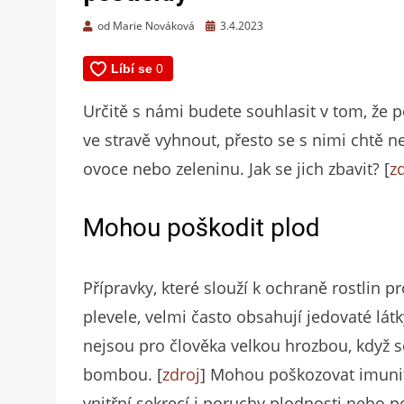
Zveřejněno
od
Marie Nováková
3.4.2023
dne
Určitě s námi budete souhlasit v tom, že p
ve stravě vyhnout, přesto se s nimi chtě
ovoce nebo zeleninu. Jak se jich zbavit? [
z
Mohou poškodit plod
Přípravky, které slouží k ochraně rostlin
plevele, velmi často obsahují jedovaté lát
nejsou pro člověka velkou hrozbou, když se
bombou. [
zdroj
] Mohou poškozovat imunitu
vnitřní sekrecí i poruchy plodnosti nebo po