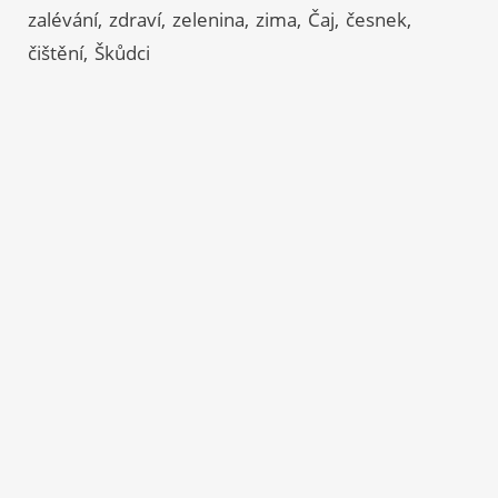
zalévání
zdraví
zelenina
zima
Čaj
česnek
čištění
Škůdci