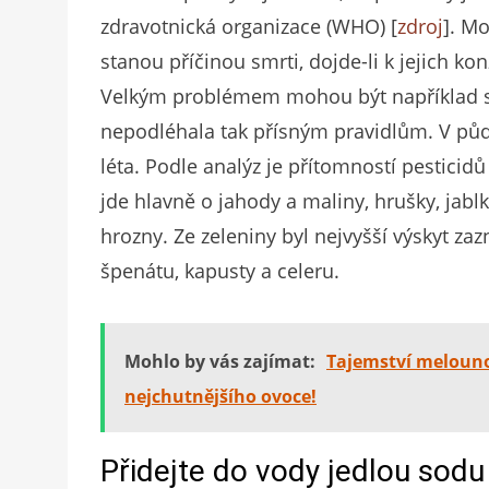
zdravotnická organizace (WHO) [
zdroj
]. M
stanou příčinou smrti, dojde-li k jejich k
Velkým problémem mohou být například star
nepodléhala tak přísným pravidlům. V půd
léta. Podle analýz je přítomností pesticidů
jde hlavně o jahody a maliny, hrušky, jabl
hrozny. Ze zeleniny byl nejvyšší výskyt za
špenátu, kapusty a celeru.
Mohlo by vás zajímat:
Tajemství melouno
nejchutnějšího ovoce!
Přidejte do vody jedlou sodu