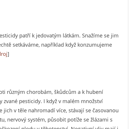
esticidy patří k jedovatým látkám. Snažíme se jim
 nechtě setkáváme, například když konzumujeme
droj
]
 proti různým chorobám, škůdcům a k hubení
ky zvané pesticidy. I když v malém množství
 jich v těle nahromadí více, stávají se časovanou
, nervový systém, působit potíže se žlázami s
škození plodu v těhotenství. Negativní vliv mají i