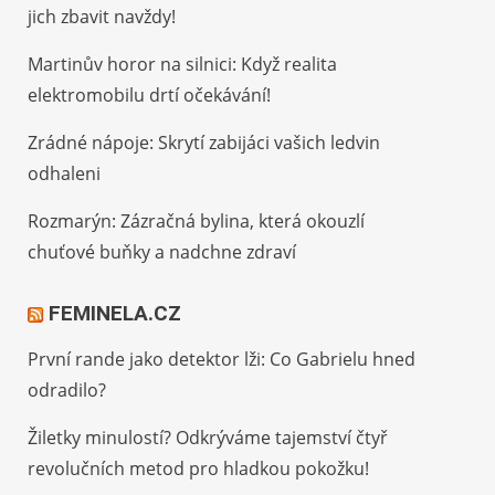
jich zbavit navždy!
Martinův horor na silnici: Když realita
elektromobilu drtí očekávání!
Zrádné nápoje: Skrytí zabijáci vašich ledvin
odhaleni
Rozmarýn: Zázračná bylina, která okouzlí
chuťové buňky a nadchne zdraví
FEMINELA.CZ
První rande jako detektor lži: Co Gabrielu hned
odradilo?
Žiletky minulostí? Odkrýváme tajemství čtyř
revolučních metod pro hladkou pokožku!