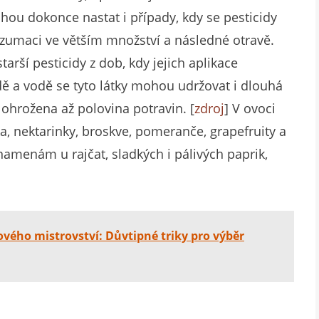
ohou dokonce nastat i případy, kdy se pesticidy
onzumaci ve větším množství a následné otravě.
ší pesticidy z dob, kdy jejich aplikace
ě a vodě se tyto látky mohou udržovat i dlouhá
 ohrožena až polovina potravin. [
zdroj
] V ovoci
ka, nektarinky, broskve, pomeranče, grapefruity a
znamenám u rajčat, sladkých i pálivých paprik,
vého mistrovství: Důvtipné triky pro výběr