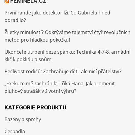
FEMINELA.CZ
První rande jako detektor lži: Co Gabrielu hned
odradilo?
Žiletky minulostí? Odkrýváme tajemství čtyř revolučních
metod pro hladkou pokožku!
Ukončete utrpení beze spánku: Technika 4-7-8, armádní
klíč k poklidu a snům
Pečlivost rodičů: Zachraňuje děti, ale ničí přátelství?
„Exekuce mě zachránila,“ říká Hana: Jak proměnit
dluhový strašák v životní výhru?
KATEGORIE PRODUKTŮ
Bazény a sprchy
Čerpadla