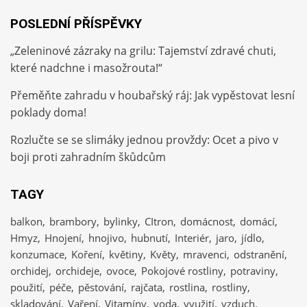
POSLEDNÍ PŘÍSPĚVKY
„Zeleninové zázraky na grilu: Tajemství zdravé chuti,
které nadchne i masožrouta!“
Přeměňte zahradu v houbařský ráj: Jak vypěstovat lesní
poklady doma!
Rozlučte se se slimáky jednou provždy: Ocet a pivo v
boji proti zahradním škůdcům
TAGY
balkon
brambory
bylinky
CItron
domácnost
domácí
Hmyz
Hnojení
hnojivo
hubnutí
Interiér
jaro
jídlo
konzumace
Koření
květiny
Květy
mravenci
odstranění
orchidej
orchideje
ovoce
Pokojové rostliny
potraviny
použití
péče
pěstování
rajčata
rostlina
rostliny
skladování
Vaření
Vitamíny
voda
využití
vzduch