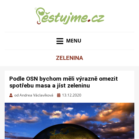
ZAHRADNÍ TIPY A NÁVODY – JAK NA PĚSTOVÁNÍ
PĚSTUJME.CZ – TIPY
OVOCE, ZELENINY A KVĚTIN
MENU
NEJEN PRO ZAHRADU
ZELENINA
Podle OSN bychom měli výrazně omezit
spotřebu masa a jíst zeleninu
Zveřejněno
od
Andrea Václavíková
13.12.2020
dne