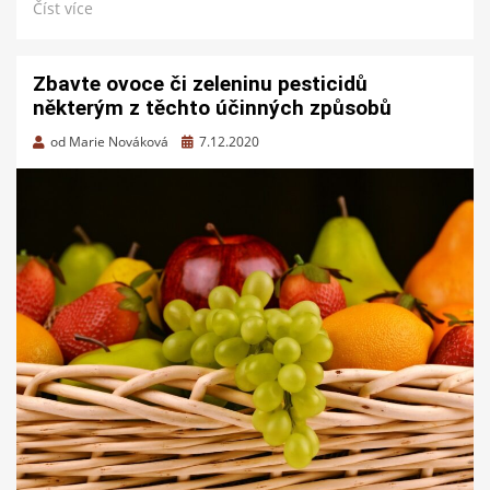
Číst více
Zbavte ovoce či zeleninu pesticidů
některým z těchto účinných způsobů
Zveřejněno
od
Marie Nováková
7.12.2020
dne