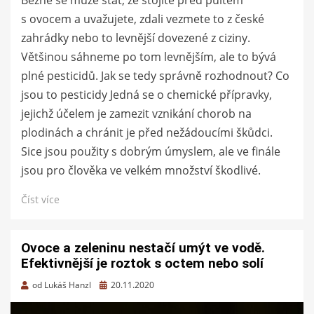
s ovocem a uvažujete, zdali vezmete to z české
zahrádky nebo to levnější dovezené z ciziny.
Většinou sáhneme po tom levnějším, ale to bývá
plné pesticidů. Jak se tedy správně rozhodnout? Co
jsou to pesticidy Jedná se o chemické přípravky,
jejichž účelem je zamezit vznikání chorob na
plodinách a chránit je před nežádoucími škůdci.
Sice jsou použity s dobrým úmyslem, ale ve finále
jsou pro člověka ve velkém množství škodlivé.
Číst více
Ovoce a zeleninu nestačí umýt ve vodě.
Efektivnější je roztok s octem nebo solí
Zveřejněno
od
Lukáš Hanzl
20.11.2020
dne