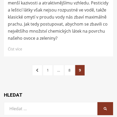
menší kazivosti a atraktivnějšímu vzhledu. Pesticidy
a lešticí látky však nejsou rozpustné ve vodě, takže
klasické omytí v proudu vody nás zbaví maximálně
prachu. Jak tedy postupovat, abychom se zbavili co
největšího množství chemických látek na povrchu
našeho ovoce a zeleniny?
Číst více
Stránkování
PŘEDCHOZÍ
STRÁNKA
STRÁNKA
STRÁNKA
1
…
8
9
příspěvků
STRÁNKA
HLEDAT
Vyhledat:
HLEDA