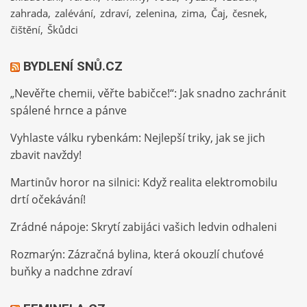
zahrada
zalévání
zdraví
zelenina
zima
Čaj
česnek
čištění
Škůdci
BYDLENÍ SNŮ.CZ
„Nevěřte chemii, věřte babičce!“: Jak snadno zachránit
spálené hrnce a pánve
Vyhlaste válku rybenkám: Nejlepší triky, jak se jich
zbavit navždy!
Martinův horor na silnici: Když realita elektromobilu
drtí očekávání!
Zrádné nápoje: Skrytí zabijáci vašich ledvin odhaleni
Rozmarýn: Zázračná bylina, která okouzlí chuťové
buňky a nadchne zdraví