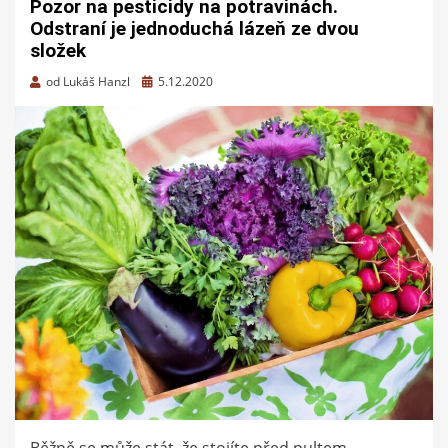
Pozor na pesticidy na potravinách.
Odstraní je jednoduchá lázeň ze dvou
složek
Zveřejněno
od
Lukáš Hanzl
5.12.2020
dne
Běžně se může stát, že stojíte před pultem