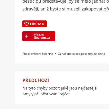
pesticidů představuje, by se mělo jednat o 
zdravěji, aniž byste si museli zakupovat př
Publikováno v
Zelenina
Označeno
ovoce
,
pesticidy
,
zelenina
PŘEDCHOZÍ
Navigace
Na tyto chyby pozor: jaké jsou nejčastější
pro
omyly při pěstování rajčat
příspěvek