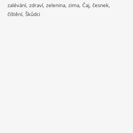
zalévání
zdraví
zelenina
zima
Čaj
česnek
čištění
Škůdci