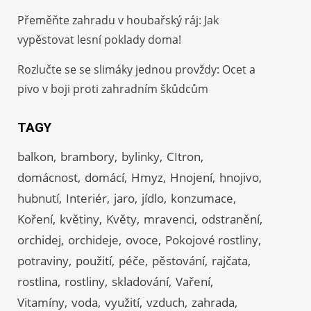
Přeměňte zahradu v houbařský ráj: Jak
vypěstovat lesní poklady doma!
Rozlučte se se slimáky jednou provždy: Ocet a
pivo v boji proti zahradním škůdcům
TAGY
balkon
brambory
bylinky
CItron
domácnost
domácí
Hmyz
Hnojení
hnojivo
hubnutí
Interiér
jaro
jídlo
konzumace
Koření
květiny
Květy
mravenci
odstranění
orchidej
orchideje
ovoce
Pokojové rostliny
potraviny
použití
péče
pěstování
rajčata
rostlina
rostliny
skladování
Vaření
Vitamíny
voda
využití
vzduch
zahrada