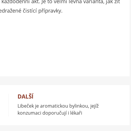
každodenní akt. Je to velmi levná varianta, jak žít
edražené čistící přípravky.
DALŠÍ
Libeček je aromatickou bylinkou, jejíž
konzumaci doporučují i lékaři