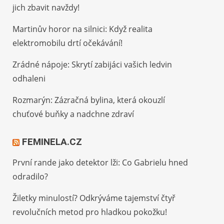
jich zbavit navždy!
Martinův horor na silnici: Když realita
elektromobilu drtí očekávání!
Zrádné nápoje: Skrytí zabijáci vašich ledvin
odhaleni
Rozmarýn: Zázračná bylina, která okouzlí
chuťové buňky a nadchne zdraví
FEMINELA.CZ
První rande jako detektor lži: Co Gabrielu hned
odradilo?
Žiletky minulostí? Odkrýváme tajemství čtyř
revolučních metod pro hladkou pokožku!