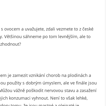
 s ovocem a uvažujete, zdali vezmete to z české
ny. Většinou sáhneme po tom levnějším, ale to
rozhodnout?
elem je zamezit vznikání chorob na plodinách a
jsou použity s dobrým úmyslem, ale ve finále jsou
 Můžou vážně poškodit nervovou stavu a zasažení
ejich konzumaci vyhnout. Není to však lehké,
ory tomu, že jsou mastné a olejnaté je