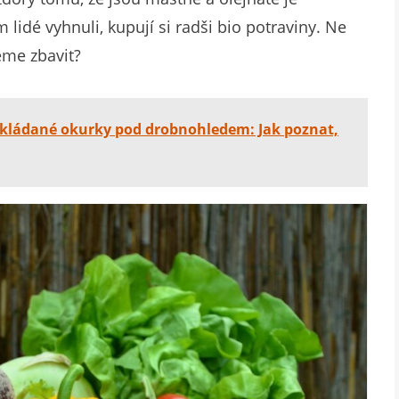
lidé vyhnuli, kupují si radši bio potraviny. Ne
eme zbavit?
Nakládané okurky pod drobnohledem: Jak poznat,