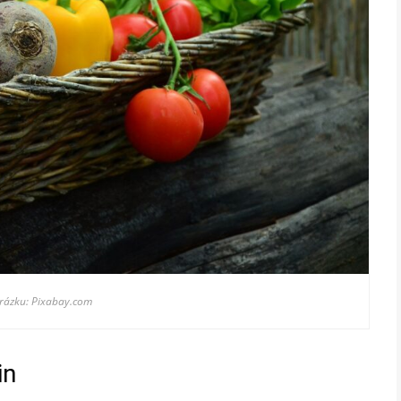
brázku: Pixabay.com
in