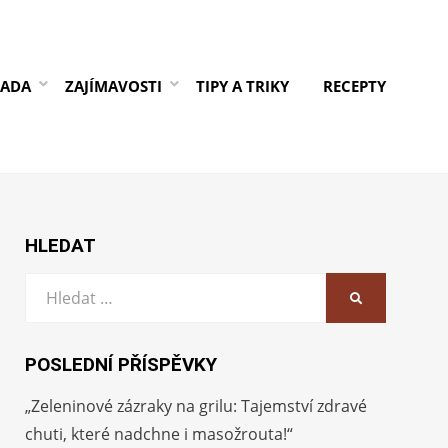
RADA
ZAJÍMAVOSTI
TIPY A TRIKY
RECEPTY
HLEDAT
Vyhledat:
HLEDAT
POSLEDNÍ PŘÍSPĚVKY
„Zeleninové zázraky na grilu: Tajemství zdravé
chuti, které nadchne i masožrouta!“