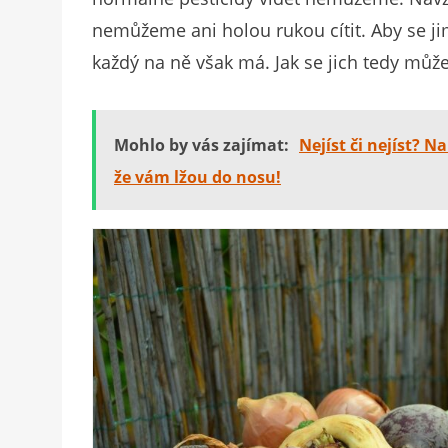
nemůžeme ani holou rukou cítit. Aby se jim 
každý na ně však má. Jak se jich tedy můž
Mohlo by vás zajímat:
Nejíst či nejíst? 
že vám lžou do nosu!