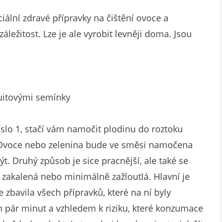
iální zdravé přípravky na čištění ovoce a
áležitost. Lze je ale vyrobit levněji doma. Jsou
ruitovými semínky
íslo 1, stačí vám namočit plodinu do roztoku
. Ovoce nebo zelenina bude ve směsi namočena
t. Druhý způsob je sice pracnější, ale také se
 zakalená nebo minimálně zažloutlá. Hlavní je
 zbavila všech přípravků, které na ní byly
en pár minut a vzhledem k riziku, které konzumace