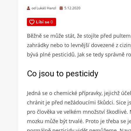
Zveřejněno
od
Lukáš Hanzl
5.12.2020
dne
Běžně se může stát, že stojíte před pultem
zahrádky nebo to levnější dovezené z cizi
bývá plné pesticidů. Jak se tedy správně 
Co jsou to pesticidy
Jedná se o chemické přípravky, jejichž úč
chránit je před nežádoucími škůdci. Sice 
pro člověka ve velkém množství škodlivé.
mozku může být trvalé. Proto je třeba se j
normálně pesticidy vidět nemůžeme. Navzd