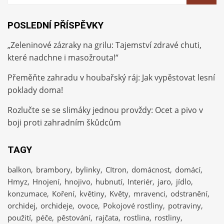
POSLEDNÍ PŘÍSPĚVKY
„Zeleninové zázraky na grilu: Tajemství zdravé chuti,
které nadchne i masožrouta!“
Přeměňte zahradu v houbařský ráj: Jak vypěstovat lesní
poklady doma!
Rozlučte se se slimáky jednou provždy: Ocet a pivo v
boji proti zahradním škůdcům
TAGY
balkon
brambory
bylinky
CItron
domácnost
domácí
Hmyz
Hnojení
hnojivo
hubnutí
Interiér
jaro
jídlo
konzumace
Koření
květiny
Květy
mravenci
odstranění
orchidej
orchideje
ovoce
Pokojové rostliny
potraviny
použití
péče
pěstování
rajčata
rostlina
rostliny