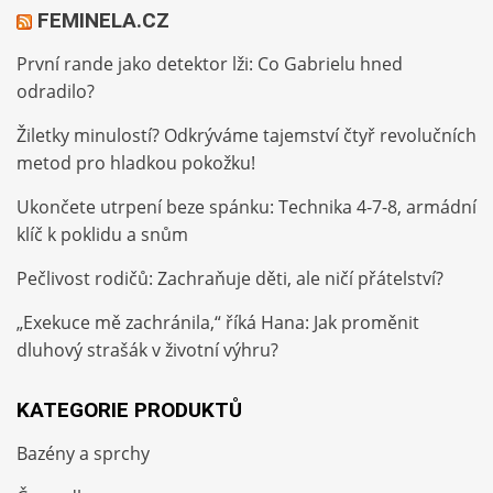
FEMINELA.CZ
První rande jako detektor lži: Co Gabrielu hned
odradilo?
Žiletky minulostí? Odkrýváme tajemství čtyř revolučních
metod pro hladkou pokožku!
Ukončete utrpení beze spánku: Technika 4-7-8, armádní
klíč k poklidu a snům
Pečlivost rodičů: Zachraňuje děti, ale ničí přátelství?
„Exekuce mě zachránila,“ říká Hana: Jak proměnit
dluhový strašák v životní výhru?
KATEGORIE PRODUKTŮ
Bazény a sprchy