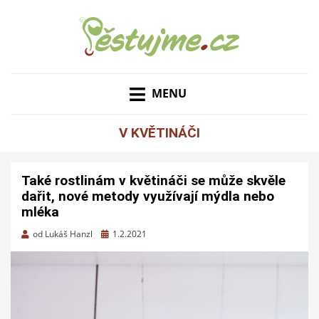
ZAHRADNÍ TIPY A NÁVODY – JAK NA PĚSTOVÁNÍ
PĚSTUJME.CZ – TIPY
OVOCE, ZELENINY A KVĚTIN
MENU
NEJEN PRO ZAHRADU
V KVĚTINÁČI
Také rostlinám v květináči se může skvěle
dařit, nové metody využívají mýdla nebo
mléka
Zveřejněno
od
Lukáš Hanzl
1.2.2021
dne