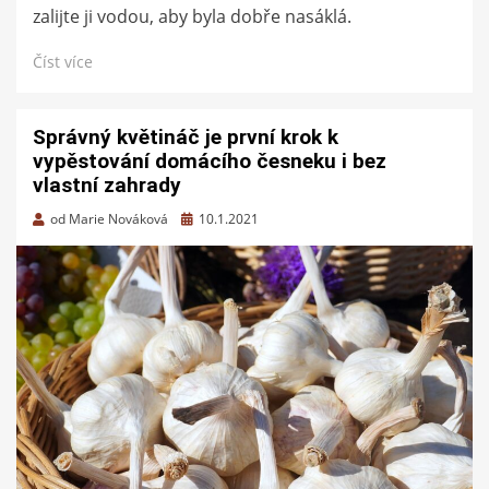
zalijte ji vodou, aby byla dobře nasáklá.
Číst více
Správný květináč je první krok k
vypěstování domácího česneku i bez
vlastní zahrady
Zveřejněno
od
Marie Nováková
10.1.2021
dne