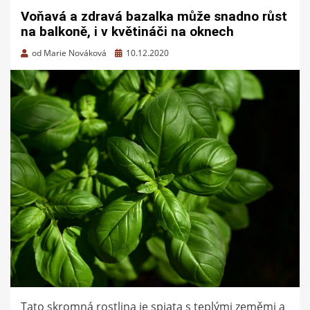
Voňavá a zdravá bazalka může snadno růst
na balkoně, i v květináči na oknech
Zveřejněno
od
Marie Nováková
10.12.2020
dne
Tato skromná rostlina je spjata s teplými zeměmi a