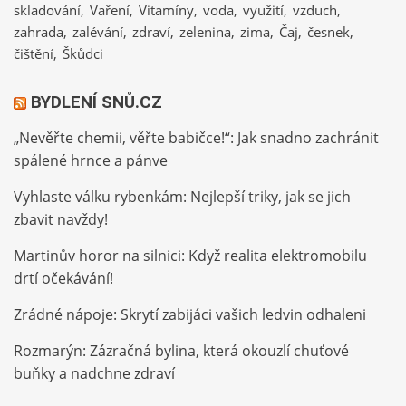
skladování
Vaření
Vitamíny
voda
využití
vzduch
zahrada
zalévání
zdraví
zelenina
zima
Čaj
česnek
čištění
Škůdci
BYDLENÍ SNŮ.CZ
„Nevěřte chemii, věřte babičce!“: Jak snadno zachránit
spálené hrnce a pánve
Vyhlaste válku rybenkám: Nejlepší triky, jak se jich
zbavit navždy!
Martinův horor na silnici: Když realita elektromobilu
drtí očekávání!
Zrádné nápoje: Skrytí zabijáci vašich ledvin odhaleni
Rozmarýn: Zázračná bylina, která okouzlí chuťové
buňky a nadchne zdraví