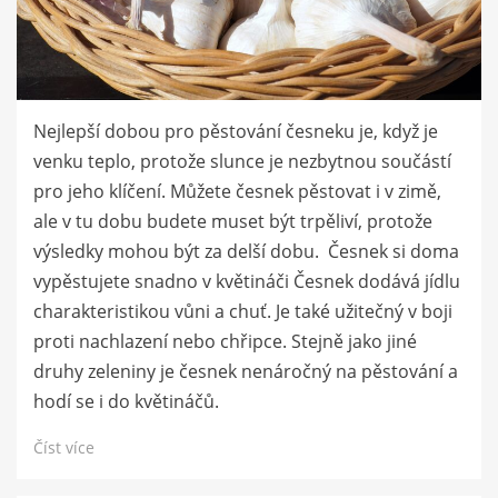
Nejlepší dobou pro pěstování česneku je, když je
venku teplo, protože slunce je nezbytnou součástí
pro jeho klíčení. Můžete česnek pěstovat i v zimě,
ale v tu dobu budete muset být trpěliví, protože
výsledky mohou být za delší dobu. Česnek si doma
vypěstujete snadno v květináči Česnek dodává jídlu
charakteristikou vůni a chuť. Je také užitečný v boji
proti nachlazení nebo chřipce. Stejně jako jiné
druhy zeleniny je česnek nenáročný na pěstování a
hodí se i do květináčů.
Číst více