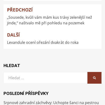
PŘEDCHOZÍ
Navigace
„Sousede, kvůli vám mám kus trávy zelenější než
pro
jinde,“ naštvalo mě při pohledu na pozemek
příspěvek
DALŠÍ
Levandule ocení ořezání dvakrát do roka
HLEDAT
Vyhledat:
HLEDA
POSLEDNÍ PŘÍSPĚVKY
Srpnové zahradní záchvěvy: Uchopte šanci na pestrou