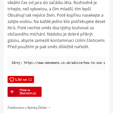
ideální čas od jara do začátku léta. Rozhodně je
trhejte, než vykvetou, a čím mladší, tím lepší.
Obsahují tak nejvíce živin. Poté kopřivu nasekejte a
zalijte vodou. Na každé jedno kilo potřebujete deset
litrů. Poté nechte směs dva týdny louhovat za
občasného míchání. Nádobu je dobré přikrýt
gázou, abyste zamezili kontaminaci cizími částicemi.
Před použitím je pak směs důležité naředit.
Zdroj: https://www.manomano.co.uk/advice/how-to-use-sting
Publikováno v
Bylinky
,
Škůdci