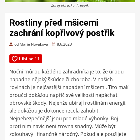
Zdroj obrázku: Freepik
Rostliny před mšicemi
zachrání kopřivový postřik
Zveřejněno
od
Marie Nováková
8.6.2023
dne
Noční můrou každého zahradníka je to, že úrodu
napadne nějaký škůdce či choroba. V našich
rovinách je nejčastější napadení mšicemi. Tito malí
broučci dokážou napříč své velikosti napáchat
obrovské škody. Nejenže ubírají rostlinám energii,
ale dokážou je dokonce i zcela zahubit.
Nejnebezpečnější jsou pro mladé výhonky. Boj
proti nim navíc není zrovna snadný. Může být
zdlouhavý i finančně náročný. Pokud ale použijete