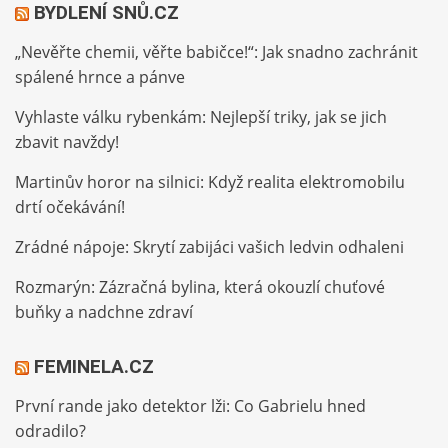
BYDLENÍ SNŮ.CZ
„Nevěřte chemii, věřte babičce!“: Jak snadno zachránit
spálené hrnce a pánve
Vyhlaste válku rybenkám: Nejlepší triky, jak se jich
zbavit navždy!
Martinův horor na silnici: Když realita elektromobilu
drtí očekávání!
Zrádné nápoje: Skrytí zabijáci vašich ledvin odhaleni
Rozmarýn: Zázračná bylina, která okouzlí chuťové
buňky a nadchne zdraví
FEMINELA.CZ
První rande jako detektor lži: Co Gabrielu hned
odradilo?