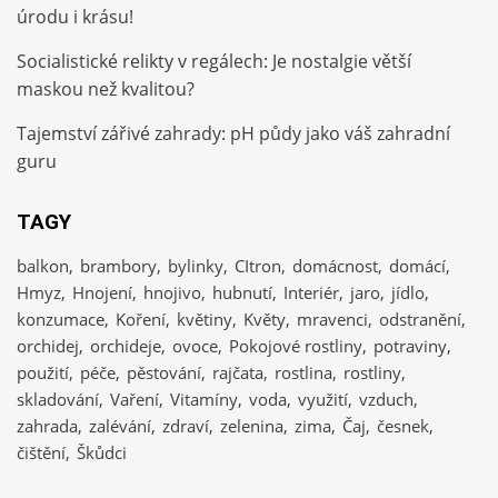
úrodu i krásu!
Socialistické relikty v regálech: Je nostalgie větší
maskou než kvalitou?
Tajemství zářivé zahrady: pH půdy jako váš zahradní
guru
TAGY
balkon
brambory
bylinky
CItron
domácnost
domácí
Hmyz
Hnojení
hnojivo
hubnutí
Interiér
jaro
jídlo
konzumace
Koření
květiny
Květy
mravenci
odstranění
orchidej
orchideje
ovoce
Pokojové rostliny
potraviny
použití
péče
pěstování
rajčata
rostlina
rostliny
skladování
Vaření
Vitamíny
voda
využití
vzduch
zahrada
zalévání
zdraví
zelenina
zima
Čaj
česnek
čištění
Škůdci