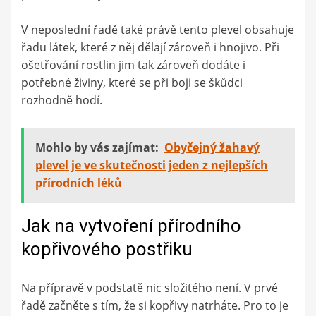
V neposlední řadě také právě tento plevel obsahuje
řadu látek, které z něj dělají zároveň i hnojivo. Při
ošetřování rostlin jim tak zároveň dodáte i
potřebné živiny, které se při boji se škůdci
rozhodně hodí.
Mohlo by vás zajímat:
Obyčejný žahavý
plevel je ve skutečnosti jeden z nejlepších
přírodních léků
Jak na vytvoření přírodního
kopřivového postřiku
Na přípravě v podstatě nic složitého není. V prvé
řadě začněte s tím, že si kopřivy natrháte. Pro to je