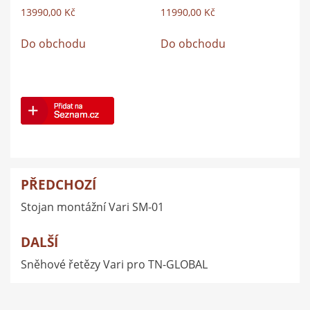
13990,00
Kč
11990,00
Kč
Do obchodu
Do obchodu
PŘEDCHOZÍ
Navigace
Stojan montážní Vari SM-01
pro
příspěvek
DALŠÍ
Sněhové řetězy Vari pro TN-GLOBAL