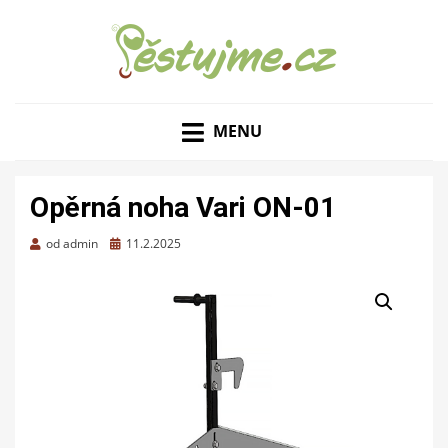
ZAHRADNÍ TIPY A NÁVODY – JAK NA PĚSTOVÁNÍ
PĚSTUJME.CZ – TIPY
OVOCE, ZELENINY A KVĚTIN
MENU
NEJEN PRO ZAHRADU
Opěrná noha Vari ON-01
Zveřejněno
od
admin
11.2.2025
dne