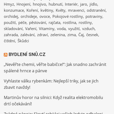
Hmyz
Hnojení
hnojivo
hubnutí
Interiér
jaro
jídlo
konzumace
Koření
květiny
Květy
mravenci
odstranění
orchidej
orchideje
ovoce
Pokojové rostliny
potraviny
použití
péče
pěstování
rajčata
rostlina
rostliny
skladování
Vaření
Vitamíny
voda
využití
vzduch
zahrada
zalévání
zdraví
zelenina
zima
Čaj
česnek
čištění
Škůdci
BYDLENÍ SNŮ.CZ
„Nevěřte chemii, věřte babičce!“: Jak snadno zachránit
spálené hrnce a pánve
Vyhlaste válku rybenkám: Nejlepší triky, jak se jich
zbavit navždy!
Martinův horor na silnici: Když realita elektromobilu
drtí očekávání!
Zrádné nápoje: Skrytí zabijáci vašich ledvin odhaleni