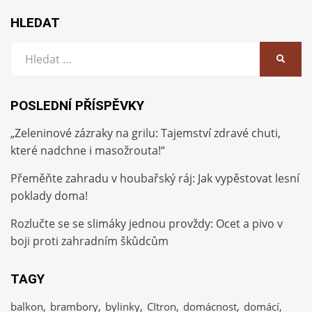
HLEDAT
Vyhledat:
HLEDA
POSLEDNÍ PŘÍSPĚVKY
„Zeleninové zázraky na grilu: Tajemství zdravé chuti,
které nadchne i masožrouta!“
Přeměňte zahradu v houbařský ráj: Jak vypěstovat lesní
poklady doma!
Rozlučte se se slimáky jednou provždy: Ocet a pivo v
boji proti zahradním škůdcům
TAGY
balkon
brambory
bylinky
CItron
domácnost
domácí