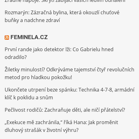
Rozmarýn: Zázračná bylina, která okouzlí chuťové
buňky a nadchne zdraví
FEMINELA.CZ
První rande jako detektor lži: Co Gabrielu hned
odradilo?
Žiletky minulostí? Odkrýváme tajemství čtyř revolučních
metod pro hladkou pokožku!
Ukončete utrpení beze spánku: Technika 4-7-8, armádní
klíč k poklidu a snům
Pečlivost rodičů: Zachraňuje děti, ale ničí přátelství?
„Exekuce mě zachránila,“ říká Hana: Jak proměnit
dluhový strašák v životní výhru?