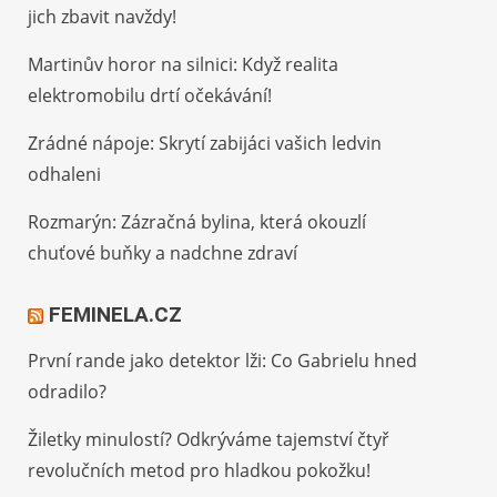
jich zbavit navždy!
Martinův horor na silnici: Když realita
elektromobilu drtí očekávání!
Zrádné nápoje: Skrytí zabijáci vašich ledvin
odhaleni
Rozmarýn: Zázračná bylina, která okouzlí
chuťové buňky a nadchne zdraví
FEMINELA.CZ
První rande jako detektor lži: Co Gabrielu hned
odradilo?
Žiletky minulostí? Odkrýváme tajemství čtyř
revolučních metod pro hladkou pokožku!