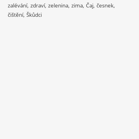
zalévání
zdraví
zelenina
zima
Čaj
česnek
čištění
Škůdci