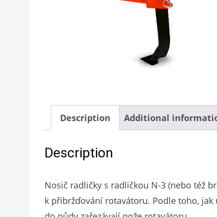
Description
Additional informati
Description
Nosič radličky s radličkou N-3 (nebo též br
k přibržďování rotavátoru. Podle toho, ja
do půdy zařezávají nože rotavátoru.