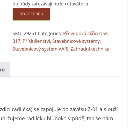
do půdy zařezávají nože rotavátoru.
DO OBCHODU
SKU:
29251
Categories:
Převodová skříň DSK-
317
,
Příslušenství
,
Stavebnicové systémy
,
Stavebnicový systém VARI
,
Zahradní technika
on
zdicí radlička) se zapojuje do závěsu Z-01 a slouží
k udržujeme radličku hluboko v půdě, tak se nám