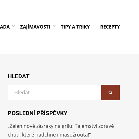
RADA
ZAJÍMAVOSTI
TIPY A TRIKY
RECEPTY
HLEDAT
Vyhledat:
HLEDAT
POSLEDNÍ PŘÍSPĚVKY
„Zeleninové zázraky na grilu: Tajemství zdravé
chuti, které nadchne i masožrouta!“