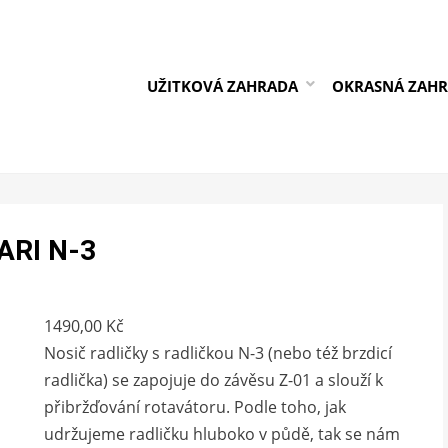
UŽITKOVÁ ZAHRADA
OKRASNÁ ZAH
VARI N-3
1490,00
Kč
Nosič radličky s radličkou N-3 (nebo též brzdicí
radlička) se zapojuje do závěsu Z-01 a slouží k
přibržďování rotavátoru. Podle toho, jak
udržujeme radličku hluboko v půdě, tak se nám