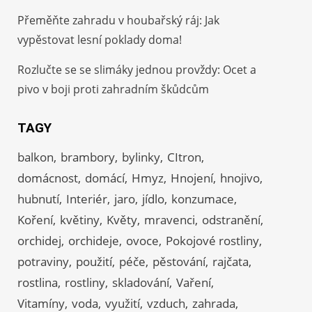
Přeměňte zahradu v houbařský ráj: Jak
vypěstovat lesní poklady doma!
Rozlučte se se slimáky jednou provždy: Ocet a
pivo v boji proti zahradním škůdcům
TAGY
balkon
brambory
bylinky
CItron
domácnost
domácí
Hmyz
Hnojení
hnojivo
hubnutí
Interiér
jaro
jídlo
konzumace
Koření
květiny
Květy
mravenci
odstranění
orchidej
orchideje
ovoce
Pokojové rostliny
potraviny
použití
péče
pěstování
rajčata
rostlina
rostliny
skladování
Vaření
Vitamíny
voda
využití
vzduch
zahrada