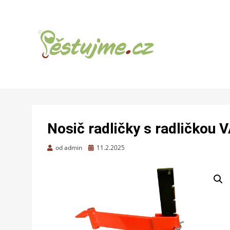
ZAHRADNÍ TIPY A NÁVODY – JAK NA
PĚSTUJME.CZ –
PĚSTOVÁNÍ OVOCE, ZELENINY A KVĚTIN
TIPY NEJEN
Nosič radličky s radličkou 
PRO ZAHRADU
Zveřejněno
od
admin
11.2.2025
dne