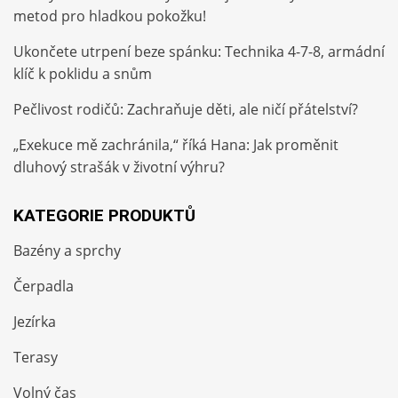
metod pro hladkou pokožku!
Ukončete utrpení beze spánku: Technika 4-7-8, armádní
klíč k poklidu a snům
Pečlivost rodičů: Zachraňuje děti, ale ničí přátelství?
„Exekuce mě zachránila,“ říká Hana: Jak proměnit
dluhový strašák v životní výhru?
KATEGORIE PRODUKTŮ
Bazény a sprchy
Čerpadla
Jezírka
Terasy
Volný čas