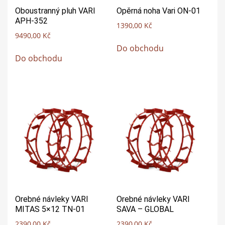
Oboustranný pluh VARI
Opěrná noha Vari ON-01
APH-352
1390,00
Kč
9490,00
Kč
Do obchodu
Do obchodu
Orebné návleky VARI
Orebné návleky VARI
MITAS 5×12 TN-01
SAVA – GLOBAL
2390,00
Kč
2390,00
Kč