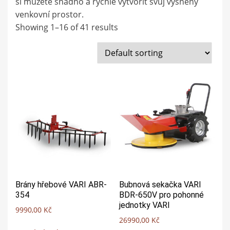
si můžete snadno a rychle vytvořit svůj vysněný
venkovní prostor.
Showing 1–16 of 41 results
Brány hřebové VARI ABR-
Bubnová sekačka VARI
354
BDR-650V pro pohonné
jednotky VARI
9990,00
Kč
26990,00
Kč