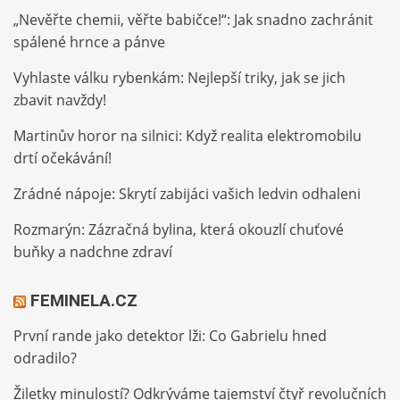
„Nevěřte chemii, věřte babičce!“: Jak snadno zachránit
spálené hrnce a pánve
Vyhlaste válku rybenkám: Nejlepší triky, jak se jich
zbavit navždy!
Martinův horor na silnici: Když realita elektromobilu
drtí očekávání!
Zrádné nápoje: Skrytí zabijáci vašich ledvin odhaleni
Rozmarýn: Zázračná bylina, která okouzlí chuťové
buňky a nadchne zdraví
FEMINELA.CZ
První rande jako detektor lži: Co Gabrielu hned
odradilo?
Žiletky minulostí? Odkrýváme tajemství čtyř revolučních