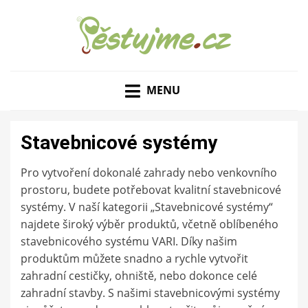
ZAHRADNÍ TIPY A NÁVODY – JAK NA PĚSTOVÁNÍ
PĚSTUJME.CZ – TIPY
OVOCE, ZELENINY A KVĚTIN
MENU
NEJEN PRO ZAHRADU
Stavebnicové systémy
Pro vytvoření dokonalé zahrady nebo venkovního
prostoru, budete potřebovat kvalitní stavebnicové
systémy. V naší kategorii „Stavebnicové systémy“
najdete široký výběr produktů, včetně oblíbeného
stavebnicového systému VARI. Díky našim
produktům můžete snadno a rychle vytvořit
zahradní cestičky, ohniště, nebo dokonce celé
zahradní stavby. S našimi stavebnicovými systémy