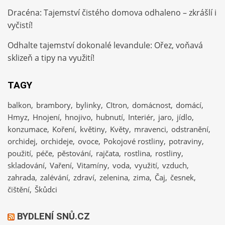
Dracéna: Tajemství čistého domova odhaleno – zkrášlí i
vyčistí!
Odhalte tajemství dokonalé levandule: Ořez, voňavá
sklizeň a tipy na využití!
TAGY
balkon
brambory
bylinky
CItron
domácnost
domácí
Hmyz
Hnojení
hnojivo
hubnutí
Interiér
jaro
jídlo
konzumace
Koření
květiny
Květy
mravenci
odstranění
orchidej
orchideje
ovoce
Pokojové rostliny
potraviny
použití
péče
pěstování
rajčata
rostlina
rostliny
skladování
Vaření
Vitamíny
voda
využití
vzduch
zahrada
zalévání
zdraví
zelenina
zima
Čaj
česnek
čištění
Škůdci
BYDLENÍ SNŮ.CZ