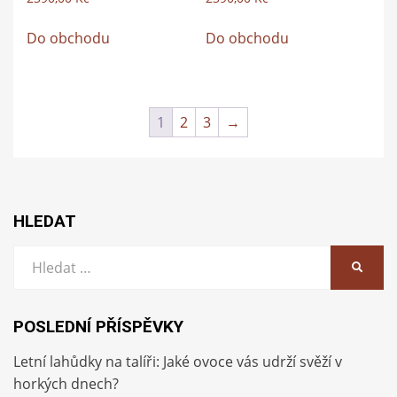
Do obchodu
Do obchodu
1
2
3
→
HLEDAT
Vyhledat:
HLEDA
POSLEDNÍ PŘÍSPĚVKY
Letní lahůdky na talíři: Jaké ovoce vás udrží svěží v
horkých dnech?