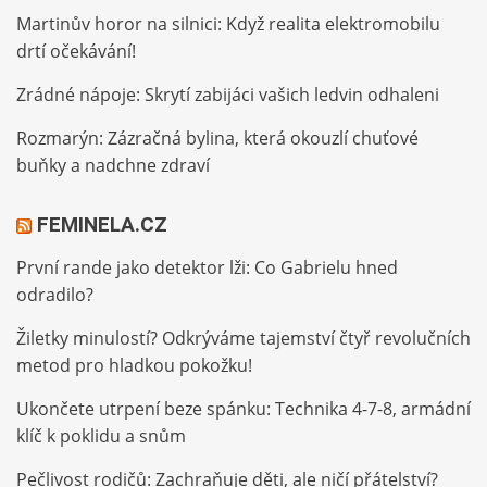
Martinův horor na silnici: Když realita elektromobilu
drtí očekávání!
Zrádné nápoje: Skrytí zabijáci vašich ledvin odhaleni
Rozmarýn: Zázračná bylina, která okouzlí chuťové
buňky a nadchne zdraví
FEMINELA.CZ
První rande jako detektor lži: Co Gabrielu hned
odradilo?
Žiletky minulostí? Odkrýváme tajemství čtyř revolučních
metod pro hladkou pokožku!
Ukončete utrpení beze spánku: Technika 4-7-8, armádní
klíč k poklidu a snům
Pečlivost rodičů: Zachraňuje děti, ale ničí přátelství?