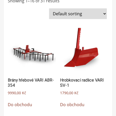
Showing 1–16 of 31 results
Brány hřebové VARI ABR-
Hrobkovací radlice VARI
354
SV-1
9990,00
Kč
1790,00
Kč
Do obchodu
Do obchodu