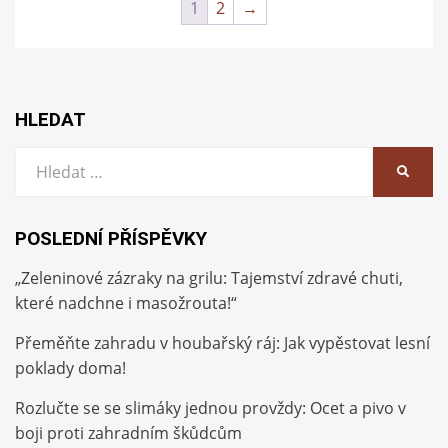
1
2
→
HLEDAT
Vyhledat:
HLEDA
POSLEDNÍ PŘÍSPĚVKY
„Zeleninové zázraky na grilu: Tajemství zdravé chuti,
které nadchne i masožrouta!“
Přeměňte zahradu v houbařský ráj: Jak vypěstovat lesní
poklady doma!
Rozlučte se se slimáky jednou provždy: Ocet a pivo v
boji proti zahradním škůdcům