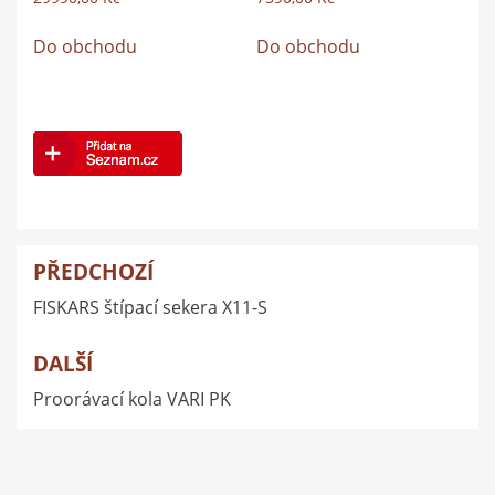
Do obchodu
Do obchodu
PŘEDCHOZÍ
Navigace
FISKARS štípací sekera X11-S
pro
příspěvek
DALŠÍ
Proorávací kola VARI PK