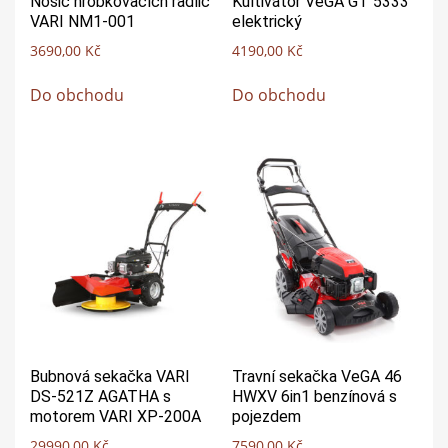
Nosič hrobkovacích radlic
Kultivátor VeGA GT 5333
VARI NM1-001
elektrický
3690,00
Kč
4190,00
Kč
Do obchodu
Do obchodu
Bubnová sekačka VARI
Travní sekačka VeGA 46
DS-521Z AGATHA s
HWXV 6in1 benzínová s
motorem VARI XP-200A
pojezdem
29990,00
Kč
7590,00
Kč