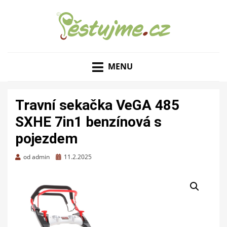
ZAHRADNÍ TIPY A NÁVODY – JAK NA PĚSTOVÁNÍ
PĚSTUJME.CZ – TIPY
OVOCE, ZELENINY A KVĚTIN
MENU
NEJEN PRO ZAHRADU
Travní sekačka VeGA 485
SXHE 7in1 benzínová s
pojezdem
Zveřejněno
od
admin
11.2.2025
dne