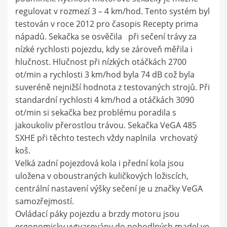
regulovat v rozmezí 3 – 4 km/hod. Tento systém byl
testován v roce 2012 pro časopis Recepty prima
nápadů. Sekačka se osvěčila při sečení trávy za
nízké rychlosti pojezdu, kdy se zároveň měřila i
hlučnost. Hlučnost při nízkých otáčkách 2700
ot/min a rychlosti 3 km/hod byla 74 dB což byla
suveréně nejnižší hodnota z testovaných strojů. Při
standardní rychlosti 4 km/hod a otáčkách 3090
ot/min si sekačka bez problému poradila s
jakoukoliv přerostlou trávou. Sekačka VeGA 485
SXHE při těchto testech vždy naplnila vrchovatý
koš.
Velká zadní pojezdová kola i přední kola jsou
uložena v oboustraných kuličkových ložiscích,
centrální nastavení výšky sečení je u značky VeGA
samozřejmostí.
Ovládací páky pojezdu a brzdy motoru jsou
ergonomicky vytvarovány do pohodlných madel ve