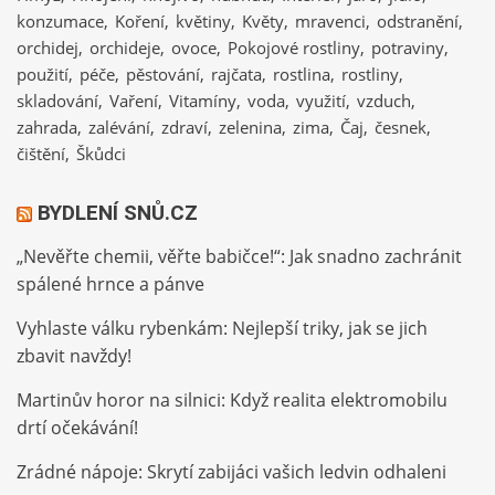
konzumace
Koření
květiny
Květy
mravenci
odstranění
orchidej
orchideje
ovoce
Pokojové rostliny
potraviny
použití
péče
pěstování
rajčata
rostlina
rostliny
skladování
Vaření
Vitamíny
voda
využití
vzduch
zahrada
zalévání
zdraví
zelenina
zima
Čaj
česnek
čištění
Škůdci
BYDLENÍ SNŮ.CZ
„Nevěřte chemii, věřte babičce!“: Jak snadno zachránit
spálené hrnce a pánve
Vyhlaste válku rybenkám: Nejlepší triky, jak se jich
zbavit navždy!
Martinův horor na silnici: Když realita elektromobilu
drtí očekávání!
Zrádné nápoje: Skrytí zabijáci vašich ledvin odhaleni