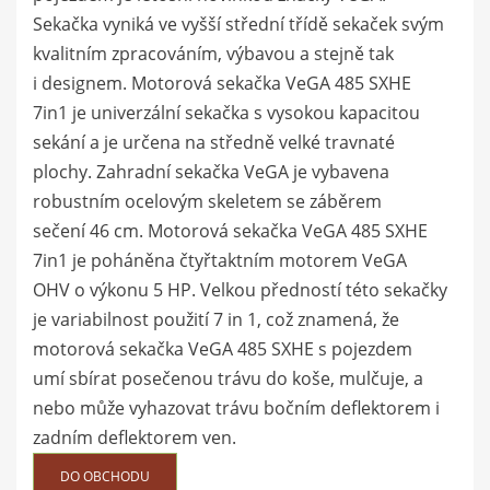
Sekačka vyniká ve vyšší střední třídě sekaček svým
kvalitním zpracováním, výbavou a stejně tak
i designem. Motorová sekačka VeGA 485 SXHE
7in1 je univerzální sekačka s vysokou kapacitou
sekání a je určena na středně velké travnaté
plochy. Zahradní sekačka VeGA je vybavena
robustním ocelovým skeletem se záběrem
sečení 46 cm. Motorová sekačka VeGA 485 SXHE
7in1 je poháněna čtyřtaktním motorem VeGA
OHV o výkonu 5 HP. Velkou předností této sekačky
je variabilnost použití 7 in 1, což znamená, že
motorová sekačka VeGA 485 SXHE s pojezdem
umí sbírat posečenou trávu do koše, mulčuje, a
nebo může vyhazovat trávu bočním deflektorem i
zadním deflektorem ven.
DO OBCHODU