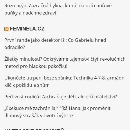
Rozmarýn: Zázračná bylina, která okouzlí chuťové
buňky a nadchne zdraví
FEMINELA.CZ
První rande jako detektor lži: Co Gabrielu hned
odradilo?
Žiletky minulostí? Odkrýváme tajemství čtyř revolučních
metod pro hladkou pokožku!
Ukončete utrpení beze spánku: Technika 4-7-8, armádní
klíč k poklidu a snům
Pečlivost rodičů: Zachraňuje děti, ale ničí přátelství?
„Exekuce mě zachránila,“ říká Hana: Jak proměnit
dluhový strašák v životní výhru?