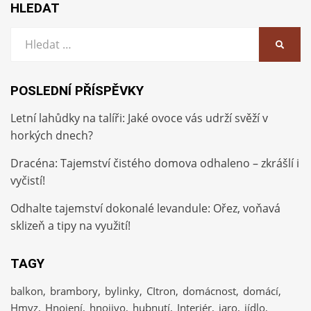
HLEDAT
Vyhledat:
HLEDA
POSLEDNÍ PŘÍSPĚVKY
Letní lahůdky na talíři: Jaké ovoce vás udrží svěží v
horkých dnech?
Dracéna: Tajemství čistého domova odhaleno – zkrášlí i
vyčistí!
Odhalte tajemství dokonalé levandule: Ořez, voňavá
sklizeň a tipy na využití!
TAGY
balkon
brambory
bylinky
CItron
domácnost
domácí
Hmyz
Hnojení
hnojivo
hubnutí
Interiér
jaro
jídlo