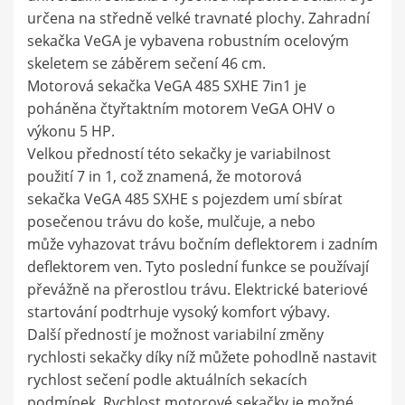
určena na středně velké travnaté plochy. Zahradní
sekačka VeGA je vybavena robustním ocelovým
skeletem se záběrem sečení 46 cm.
Motorová sekačka VeGA 485 SXHE 7in1 je
poháněna čtyřtaktním motorem VeGA OHV o
výkonu 5 HP.
Velkou předností této sekačky je variabilnost
použití 7 in 1, což znamená, že motorová
sekačka VeGA 485 SXHE s pojezdem umí sbírat
posečenou trávu do koše, mulčuje, a nebo
může vyhazovat trávu bočním deflektorem i zadním
deflektorem ven. Tyto poslední funkce se používají
převážně na přerostlou trávu. Elektrické bateriové
startování podtrhuje vysoký komfort výbavy.
Další předností je možnost variabilní změny
rychlosti sekačky díky níž můžete pohodlně nastavit
rychlost sečení podle aktuálních sekacích
podmínek. Rychlost motorové sekačky je možné