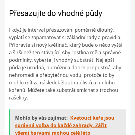
Přesazujte do vhodné půdy
I když je interval přesazování poměrně dlouhý,
vyplatí se zapamatovat si základní rady a pravidla.
Připravte si nový květináč, který bude o něco vyšší
a širší než ten stávající. Aby rostlina měla správné
podmínky, vyberte jí vhodný substrát. Nejlepší
půda je úrodná, humózní a dobře propustná, aby
nehromadila přebytečnou vodu, protože to by
mohlo mít za následek žloutnutí listů a hnilobu
kořenů. Můžete také substrát smíchat s trochou
rašeliny.
Mohlo by vás zajímat:
Kvetoucí keře jsou
správná volba do každé zahrady. Zářit
všemi barvami mohou celé léto