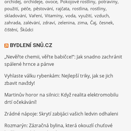
orchidej
orchideje
ovoce
Pokojové rostliny
potraviny
použití
péče
pěstování
rajčata
rostlina
rostliny
skladování
Vaření
Vitamíny
voda
využití
vzduch
zahrada
zalévání
zdraví
zelenina
zima
Čaj
česnek
čištění
Škůdci
BYDLENÍ SNŮ.CZ
„Nevěřte chemii, věřte babičce!“: Jak snadno zachránit
spálené hrnce a pánve
Vyhlaste válku rybenkám: Nejlepší triky, jak se jich
zbavit navždy!
Martinův horor na silnici: Když realita elektromobilu
drtí očekávání!
Zrádné nápoje: Skrytí zabijáci vašich ledvin odhaleni
Rozmarýn: Zázračná bylina, která okouzlí chuťové