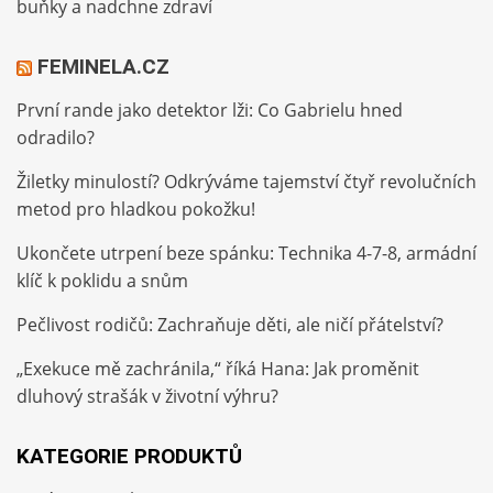
buňky a nadchne zdraví
FEMINELA.CZ
První rande jako detektor lži: Co Gabrielu hned
odradilo?
Žiletky minulostí? Odkrýváme tajemství čtyř revolučních
metod pro hladkou pokožku!
Ukončete utrpení beze spánku: Technika 4-7-8, armádní
klíč k poklidu a snům
Pečlivost rodičů: Zachraňuje děti, ale ničí přátelství?
„Exekuce mě zachránila,“ říká Hana: Jak proměnit
dluhový strašák v životní výhru?
KATEGORIE PRODUKTŮ