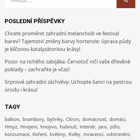
HLEDA
POSLEDNÍ PŘÍSPĚVKY
Chcete proměnit zahradní melancholii ve festival
barev? Tajemství změny barvy hortenzie: úprava půdy
je klíčovou katalyzátorkou krásy!
Pozor na tichého zabijáka: Červotoč ničí vaše dřevěné
poklady – zachraňte je včas!
Srpnové zahradní záchvěvy: Uchopte šanci na pestrou
úrodu i krásu!
TAGY
balkon
brambory
bylinky
CItron
domácnost
domácí
Hmyz
Hnojení
hnojivo
hubnutí
Interiér
jaro
jídlo
konzumace
Koření
květiny
Květy
mravenci
odstranění