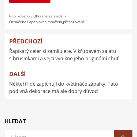
Publikováno v
Okrasná zahrada
Označeno
Lopatkovec
,
množení
,
přesazování
PŘEDCHOZÍ
Navigace
Řapíkatý celer si zamilujete. V křupavém salátu
pro
s brusinkami a vejci vynikne jeho originální chuť
příspěvek
DALŠÍ
Někteří lidé zapichují do květináče zápalky. Tato
podivná dekorace má ale dobrý důvod
HLEDAT
Vyhledat: