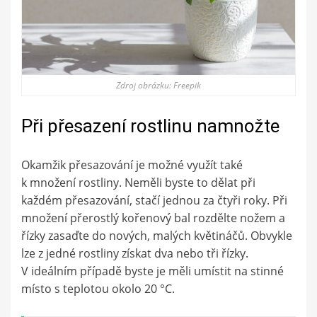
Zdroj obrázku: Freepik
Při přesazení rostlinu namnožte
Okamžik přesazování je možné využít také
k množení rostliny. Neměli byste to dělat při
každém přesazování, stačí jednou za čtyři roky. Při
množení přerostlý kořenový bal rozdělte nožem a
řízky zasaďte do nových, malých květináčů. Obvykle
lze z jedné rostliny získat dva nebo tři řízky.
V ideálním případě byste je měli umístit na stinné
místo s teplotou okolo 20 °C.