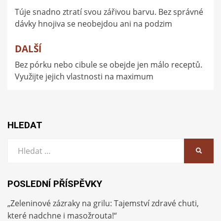
Túje snadno ztratí svou zářivou barvu. Bez správné
pro
dávky hnojiva se neobejdou ani na podzim
příspěvek
DALŠÍ
Bez pórku nebo cibule se obejde jen málo receptů.
Využijte jejich vlastnosti na maximum
HLEDAT
Vyhledat:
HLEDA
POSLEDNÍ PŘÍSPĚVKY
„Zeleninové zázraky na grilu: Tajemství zdravé chuti,
které nadchne i masožrouta!“