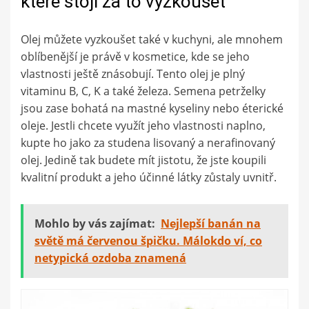
které stojí za to vyzkoušet
Olej můžete vyzkoušet také v kuchyni, ale mnohem
oblíbenější je právě v kosmetice, kde se jeho
vlastnosti ještě znásobují. Tento olej je plný
vitaminu B, C, K a také železa. Semena petrželky
jsou zase bohatá na mastné kyseliny nebo éterické
oleje. Jestli chcete využít jeho vlastnosti naplno,
kupte ho jako za studena lisovaný a nerafinovaný
olej. Jedině tak budete mít jistotu, že jste koupili
kvalitní produkt a jeho účinné látky zůstaly uvnitř.
Mohlo by vás zajímat:
Nejlepší banán na
světě má červenou špičku. Málokdo ví, co
netypická ozdoba znamená