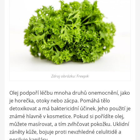
Zdroj obrázku: Freepik
Olej podpoří léčbu mnoha druhů onemocnění, jako
je horečka, otoky nebo zácpa. Pomáhá tělo
detoxikovat a má baktericidní účinek. Jeho použití je
známé hlavně v kosmetice. Pokud si pořídíte olej,
můžete masírovat, a tím zvlhčovat pokožku. Uklidní
záněty kůže, bojuje proti nevzhledné celulitidě a
posiluje kapiláry.