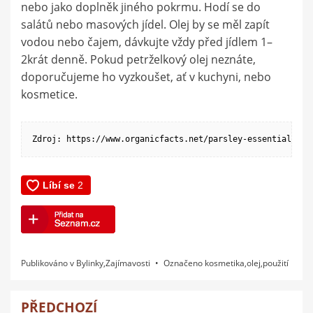
nebo jako doplněk jiného pokrmu. Hodí se do
salátů nebo masových jídel. Olej by se měl zapít
vodou nebo čajem, dávkujte vždy před jídlem 1–
2krát denně. Pokud petrželkový olej neznáte,
doporučujeme ho vyzkoušet, ať v kuchyni, nebo
kosmetice.
Zdroj: https://www.organicfacts.net/parsley-essential-oil
Publikováno v
Bylinky
,
Zajímavosti
Označeno
kosmetika
,
olej
,
použití
PŘEDCHOZÍ
Navigace