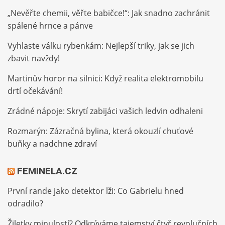
„Nevěřte chemii, věřte babičce!“: Jak snadno zachránit
spálené hrnce a pánve
Vyhlaste válku rybenkám: Nejlepší triky, jak se jich
zbavit navždy!
Martinův horor na silnici: Když realita elektromobilu
drtí očekávání!
Zrádné nápoje: Skrytí zabijáci vašich ledvin odhaleni
Rozmarýn: Zázračná bylina, která okouzlí chuťové
buňky a nadchne zdraví
FEMINELA.CZ
První rande jako detektor lži: Co Gabrielu hned
odradilo?
Žiletky minulostí? Odkrýváme tajemství čtyř revolučních