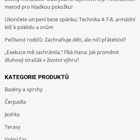
metod pro hladkou pokožku!
Ukončete utrpení beze spánku: Technika 4-7-8, armádní
klíč k poklidu a snům
Pečlivost rodičů: Zachraňuje děti, ale ničí přátelství?
„Exekuce mě zachránila,“ říká Hana: Jak proměnit
dluhový strašák v životní výhru?
KATEGORIE PRODUKTŮ
Bazény a sprchy
Čerpadla
Jezírka
Terasy
Volný čas