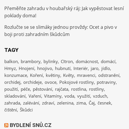
Přeměňte zahradu v houbařský ráj: Jak vypěstovat lesní
poklady doma!
Rozlučte se se slimáky jednou provždy: Ocet a pivo v
boji proti zahradním škůdcům
TAGY
balkon
brambory
bylinky
CItron
domácnost
domácí
Hmyz
Hnojení
hnojivo
hubnutí
Interiér
jaro
jídlo
konzumace
Koření
květiny
Květy
mravenci
odstranění
orchidej
orchideje
ovoce
Pokojové rostliny
potraviny
použití
péče
pěstování
rajčata
rostlina
rostliny
skladování
Vaření
Vitamíny
voda
využití
vzduch
zahrada
zalévání
zdraví
zelenina
zima
Čaj
česnek
čištění
Škůdci
BYDLENÍ SNŮ.CZ