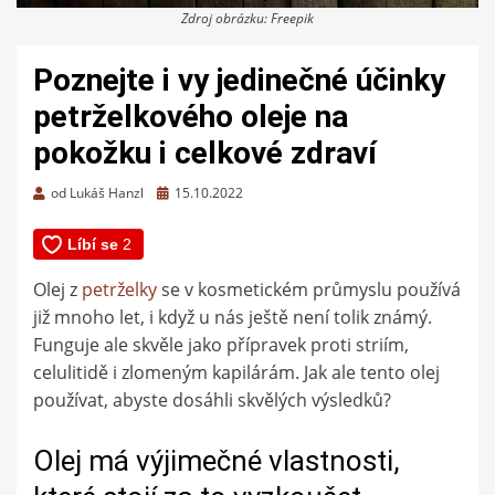
Zdroj obrázku: Freepik
Poznejte i vy jedinečné účinky
petrželkového oleje na
pokožku i celkové zdraví
Zveřejněno
od
Lukáš Hanzl
15.10.2022
dne
Olej z
petrželky
se v kosmetickém průmyslu používá
již mnoho let, i když u nás ještě není tolik známý.
Funguje ale skvěle jako přípravek proti striím,
celulitidě i zlomeným kapilárám. Jak ale tento olej
používat, abyste dosáhli skvělých výsledků?
Olej má výjimečné vlastnosti,