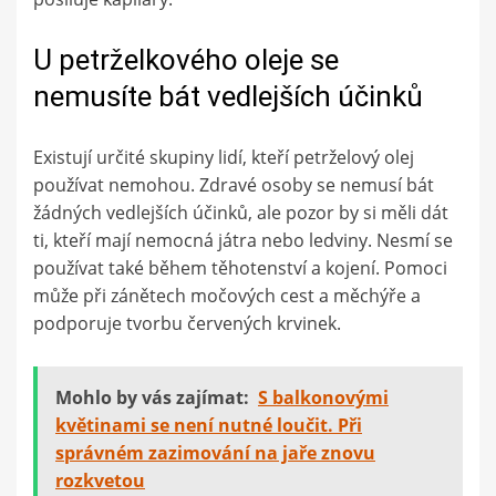
U petrželkového oleje se
nemusíte bát vedlejších účinků
Existují určité skupiny lidí, kteří petrželový olej
používat nemohou. Zdravé osoby se nemusí bát
žádných vedlejších účinků, ale pozor by si měli dát
ti, kteří mají nemocná játra nebo ledviny. Nesmí se
používat také během těhotenství a kojení. Pomoci
může při zánětech močových cest a měchýře a
podporuje tvorbu červených krvinek.
Mohlo by vás zajímat:
S balkonovými
květinami se není nutné loučit. Při
správném zazimování na jaře znovu
rozkvetou