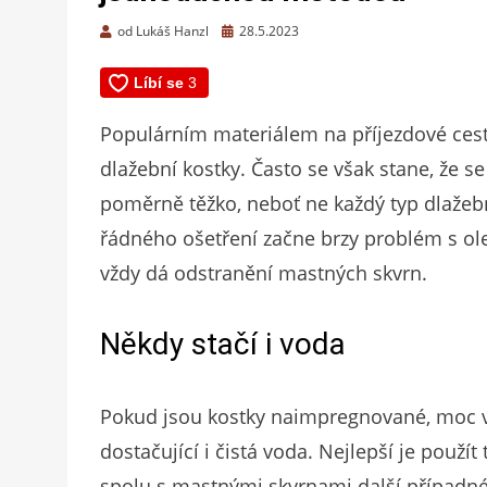
Zveřejněno
od
Lukáš Hanzl
28.5.2023
dne
Populárním materiálem na příjezdové cest
dlažební kostky. Často se však stane, že se
poměrně těžko, neboť ne každý typ dlaže
řádného ošetření začne brzy problém s o
vždy dá odstranění mastných skvrn.
Někdy stačí i voda
Pokud jsou kostky naimpregnované, moc ve
dostačující i čistá voda. Nejlepší je použí
spolu s mastnými skvrnami další případné 