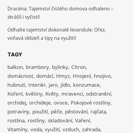
Dracéna: Tajemství čistého domova odhaleno –
zkrášlí i vyčistí!
Odhalte tajemství dokonalé levandule: Ořez,
voňavá sklizeň a tipy na využití!
TAGY
balkon
brambory
bylinky
CItron
domácnost
domácí
Hmyz
Hnojení
hnojivo
hubnutí
Interiér
jaro
jídlo
konzumace
Koření
květiny
Květy
mravenci
odstranění
orchidej
orchideje
ovoce
Pokojové rostliny
potraviny
použití
péče
pěstování
rajčata
rostlina
rostliny
skladování
Vaření
Vitamíny
voda
využití
vzduch
zahrada