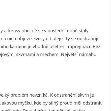
y a terasy obecně se v poslední době staly
 na nich objeví skvrny od oleje. Ty se odstraňují
bního kamene je vhodně ošetřen impregnací. Bez
lejovými skvrnami a mechem. Největší námahu
lký problém nevzniká. K odstranění skvrn je
t tlakovou myčku, kde by silný proud měl odstranit
nečistoty. Pokud přeci jen nějaké kostky