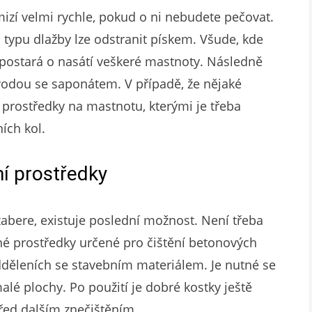
izí velmi rychle, pokud o ni nebudete pečovat.
typu dlažby lze odstranit pískem. Všude, kde
e postará o nasátí veškeré mastnoty. Následně
vodou se saponátem. V případě, že nějaké
í prostředky na mastnotu, kterými je třeba
ních kol.
ní prostředky
abere, existuje poslední možnost. Není třeba
ané prostředky určené pro čištění betonových
dděleních se stavebním materiálem. Je nutné se
malé plochy. Po použití je dobré kostky ještě
před dalším znečištěním.