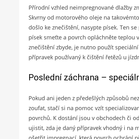
Přírodní vzhled neimpregnované dlažby zm
Skvrny od motorového oleje na takovémto 
došlo ke znečištění, nasypte písek. Ten s
písek smeťte a povrch opláchněte teplou 
znečištění zbyde, je nutno použít speciáln
přípravek používaný k čištění řetězů u jízd
Poslední záchrana – speciál
Pokud ani jeden z předešlých způsobů nez
zoufat, stačí si na pomoc vzít specializov
povrchů. K dostání jsou v obchodech či o
ujistit, zda je daný přípravek vhodný i na 
ošetřit impregnací, která povrch ochrání 