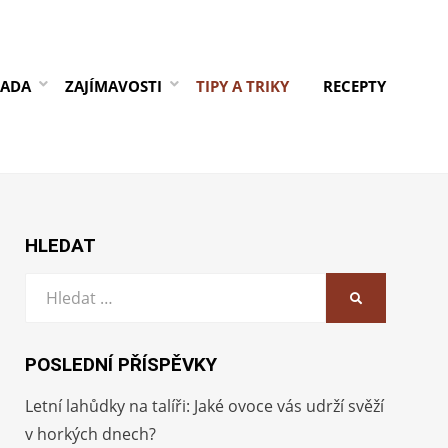
RADA
ZAJÍMAVOSTI
TIPY A TRIKY
RECEPTY
HLEDAT
Vyhledat:
HLEDAT
POSLEDNÍ PŘÍSPĚVKY
Letní lahůdky na talíři: Jaké ovoce vás udrží svěží
v horkých dnech?