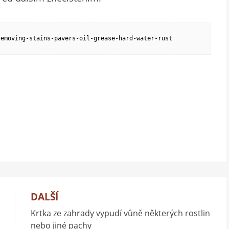
removing-stains-pavers-oil-grease-hard-water-rust
DALŠÍ
Krtka ze zahrady vypudí vůně některých rostlin
nebo jiné pachy