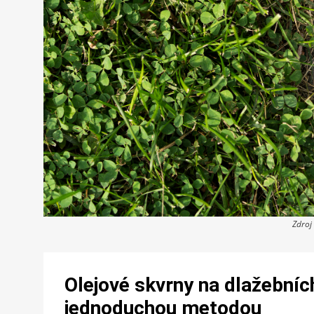
Zdroj
Olejové skvrny na dlažebních
jednoduchou metodou