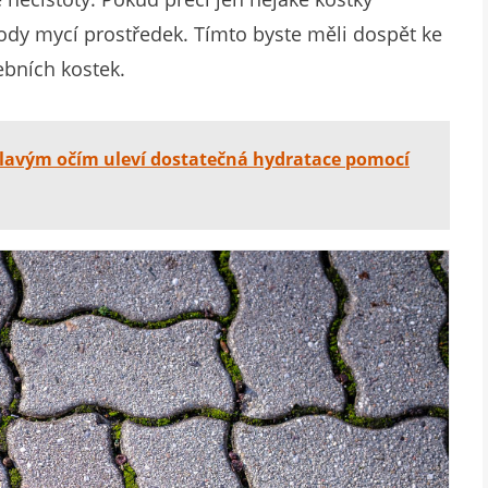
ody mycí prostředek. Tímto byste měli dospět ke
ebních kostek.
avým očím uleví dostatečná hydratace pomocí