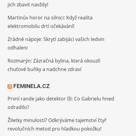
jich zbavit navždy!
Martinův horor na silnici: Když realita
elektromobilu drtí očekávání!
Zrádné nápoje: Skrytí zabijáci vašich ledvin
odhaleni
Rozmarýn: Zázračná bylina, která okouzlí
chuťové buňky a nadchne zdraví
FEMINELA.CZ
První rande jako detektor lži: Co Gabrielu hned
odradilo?
Žiletky minulostí? Odkrýváme tajemství čtyř
revolučních metod pro hladkou pokožku!