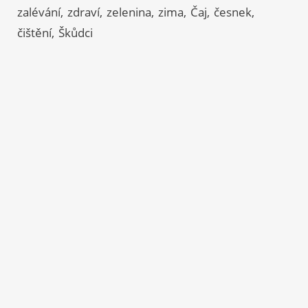
zalévání
zdraví
zelenina
zima
Čaj
česnek
čištění
Škůdci