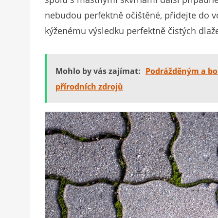
nebudou perfektně očištěné, přidejte do v
kýženému výsledku perfektně čistých dlaž
Mohlo by vás zajímat:
Podrážděným a bol
přírodních zdrojů