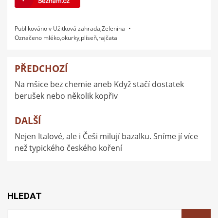
Publikováno v
Užitková zahrada
,
Zelenina
Označeno
mléko
,
okurky
,
plíseň
,
rajčata
PŘEDCHOZÍ
Navigace
Na mšice bez chemie aneb Když stačí dostatek
pro
berušek nebo několik kopřiv
příspěvek
DALŠÍ
Nejen Italové, ale i Češi milují bazalku. Sníme jí více
než typického českého koření
HLEDAT
Vyhledat: