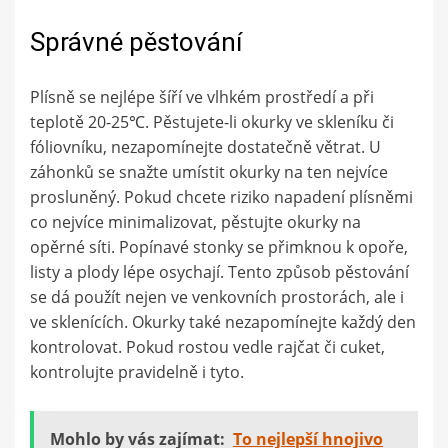
Správné pěstování
Plísně se nejlépe šíří ve vlhkém prostředí a při
teplotě 20-25℃. Pěstujete-li okurky ve skleníku či
fóliovníku, nezapomínejte dostatečně větrat. U
záhonků se snažte umístit okurky na ten nejvíce
prosluněný. Pokud chcete riziko napadení plísněmi
co nejvíce minimalizovat, pěstujte okurky na
opěrné síti. Popínavé stonky se přimknou k opoře,
listy a plody lépe osychají. Tento způsob pěstování
se dá použít nejen ve venkovních prostorách, ale i
ve sklenících. Okurky také nezapomínejte každý den
kontrolovat. Pokud rostou vedle rajčat či cuket,
kontrolujte pravidelně i tyto.
Mohlo by vás zajímat:
To nejlepší hnojivo