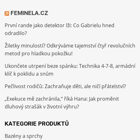
FEMINELA.CZ
První rande jako detektor lži: Co Gabrielu hned
odradilo?
Žiletky minulostí? Odkrýváme tajemství čtyř revolučních
metod pro hladkou pokožku!
Ukončete utrpení beze spánku: Technika 4-7-8, armádní
klíč k poklidu a snům
Pečlivost rodičů: Zachraňuje děti, ale ničí přátelství?
„Exekuce mě zachránila,“ říká Hana: Jak proměnit
dluhový strašák v životní výhru?
KATEGORIE PRODUKTŮ
Bazény a sprchy