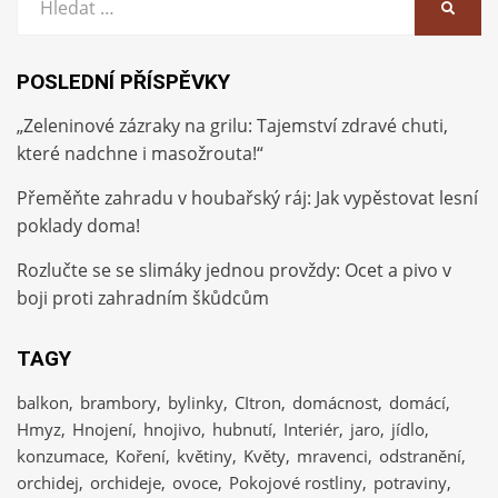
HLEDA
POSLEDNÍ PŘÍSPĚVKY
„Zeleninové zázraky na grilu: Tajemství zdravé chuti,
které nadchne i masožrouta!“
Přeměňte zahradu v houbařský ráj: Jak vypěstovat lesní
poklady doma!
Rozlučte se se slimáky jednou provždy: Ocet a pivo v
boji proti zahradním škůdcům
TAGY
balkon
brambory
bylinky
CItron
domácnost
domácí
Hmyz
Hnojení
hnojivo
hubnutí
Interiér
jaro
jídlo
konzumace
Koření
květiny
Květy
mravenci
odstranění
orchidej
orchideje
ovoce
Pokojové rostliny
potraviny