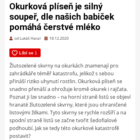
Okurková plíseň je silný
soupeř, dle našich babiček
pomáhá čerstvé mléko
Zveřejněno
od
Lukáš Hanzl
18.12.2020
dne
Žlutozelené skvrny na okurkách znamenají pro
zahrádkáře téměř katastrofu, jelikož s sebou
přináší riziko uhynutí rostlin. Okurková plíseň se
snadno přenáší a ohrožuje kromě okurek i rajčata.
Poznat ji lze snadno – na horní straně listů se objeví
hranaté žlutozelené skvrny, které jsou ohraničené
listovými žilkami. Tyto skvrny se rychle rozšíří a na
spodní straně listů se začne tvořit šedofialové
podhoubí. Jak se tedy této okurkové katastrofě
postavit?