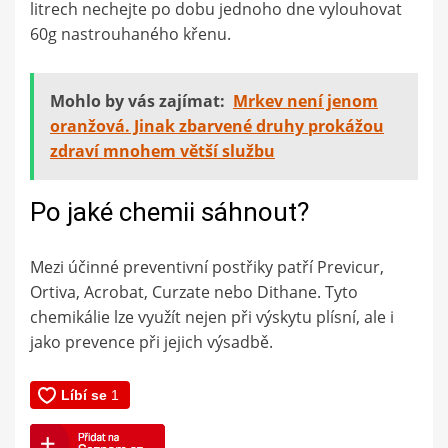
litrech nechejte po dobu jednoho dne vylouhovat
60g nastrouhaného křenu.
Mohlo by vás zajímat:
Mrkev není jenom
oranžová. Jinak zbarvené druhy prokážou
zdraví mnohem větší službu
Po jaké chemii sáhnout?
Mezi účinné preventivní postřiky patří Previcur,
Ortiva, Acrobat, Curzate nebo Dithane. Tyto
chemikálie lze využít nejen při výskytu plísní, ale i
jako prevence při jejich výsadbě.