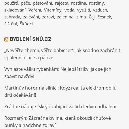
použití
péče
pěstování
rajčata
rostlina
rostliny
skladování
Vaření
Vitamíny
voda
využití
vzduch
zahrada
zalévání
zdraví
zelenina
zima
Čaj
česnek
čištění
Škůdci
BYDLENÍ SNŮ.CZ
„Nevěřte chemii, věřte babičce!“: Jak snadno zachránit
spálené hrnce a pánve
Vyhlaste válku rybenkám: Nejlepší triky, jak se jich
zbavit navždy!
Martinův horor na silnici: Když realita elektromobilu
drtí očekávání!
Zrádné nápoje: Skrytí zabijáci vašich ledvin odhaleni
Rozmarýn: Zázračná bylina, která okouzlí chuťové
buňky a nadchne zdraví