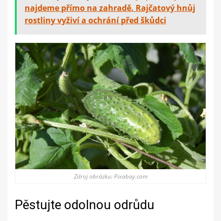
najdeme přímo na zahradě. Rajčatový hnůj
rostliny vyživí a ochrání před škůdci
Zdroj obrázku: Pixabay.com
Pěstujte odolnou odrůdu