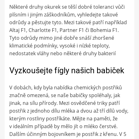
Některé druhy okurek se těší dobré toleranci vůči
plísním i jiným záškodníkům, vyhledejte takové
odrůdy a pěstujte tyto. Mezi takové patří například
Altaj F1, Charlotte F1, Partner F1 či Bohemia F1.
Tyto odrůdy mimo jiné dobře snáší zhoršené
klimatické podmínky, vysoké i nízké teploty,
nedostatek vláhy nebo některé druhy bakterií
Vyzkoušejte fígly našich babiček
V dobách, kdy byla nabídka chemických postřiků
značně omezená, se naše babičky spoléhaly, jak
jinak, na sílu přírody. Mezi osvědčené triky patří
postřik z jednoho dílu mléka a dvou až tří dílů vody,
kterým rostliny postříkáte. Mějte na paměti, že
v ideálním případě by mělo jít o mléko čerstvé.
Dalším účinným bojovníkem je postřik z křenu. V 5