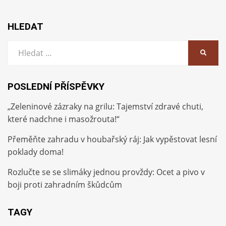
HLEDAT
Vyhledat:
HLEDA
POSLEDNÍ PŘÍSPĚVKY
„Zeleninové zázraky na grilu: Tajemství zdravé chuti,
které nadchne i masožrouta!“
Přeměňte zahradu v houbařský ráj: Jak vypěstovat lesní
poklady doma!
Rozlučte se se slimáky jednou provždy: Ocet a pivo v
boji proti zahradním škůdcům
TAGY