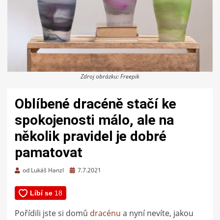
Zdroj obrázku: Freepik
Oblíbené dracéně stačí ke
spokojenosti málo, ale na
několik pravidel je dobré
pamatovat
Zveřejněno
od
Lukáš Hanzl
7.7.2021
dne
Pořídili jste si domů
dracénu
a nyní nevíte, jakou