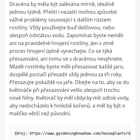
Dracéna by měla být zalévána mírně, ideálně
jednou týdně. Přelití i nezalití mohou způsobit
vážné problémy související s dalším růstem
rostliny. Vždy používejte buď dešťovou, nebo
alespoň odstátou vodu. Zapomínat byste neměli
ani na pravidelné hnojení rostliny. Jen v zimě
proces hnojení úplně vynechejte. Co se týká
přesazování, ani tomu se s dracénou nevyhnete.
Mladé rostlinky byste měli přesazovat každé jaro,
dospělé postačí přesadit vždy jednou za tři roky.
Přesazujte pokaždé na jaře. Dbejte na to, aby se do
květináče při přesazování vešlo alespoň trochu
nové hlíny. Květináč by měl vždycky mít odtok vody,
aby nedocházelo k hnilobě kořenů, a měl by být o
maličko větší než původní.
Zdroj: https://www.gardeningknowhow.com/houseplants/draca