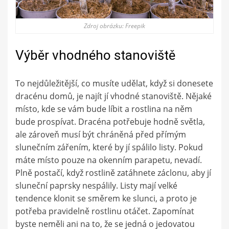
Zdroj obrázku: Freepik
Výběr vhodného stanoviště
To nejdůležitější, co musíte udělat, když si donesete
dracénu domů, je najít jí vhodné stanoviště. Nějaké
místo, kde se vám bude líbit a rostlina na něm
bude prospívat. Dracéna potřebuje hodně světla,
ale zároveň musí být chráněná před přímým
slunečním zářením, které by jí spálilo listy. Pokud
máte místo pouze na okenním parapetu, nevadí.
Plně postačí, když rostlině zatáhnete záclonu, aby jí
sluneční paprsky nespálily. Listy mají velké
tendence klonit se směrem ke slunci, a proto je
potřeba pravidelně rostlinu otáčet. Zapomínat
byste neměli ani na to, že se jedná o jedovatou