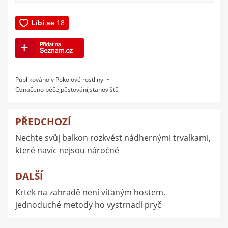
Publikováno v
Pokojové rostliny
Označeno
péče
,
pěstování
,
stanoviště
PŘEDCHOZÍ
Navigace
Nechte svůj balkon rozkvést nádhernými trvalkami,
pro
které navíc nejsou náročné
příspěvek
DALŠÍ
Krtek na zahradě není vítaným hostem,
jednoduché metody ho vystrnadí pryč