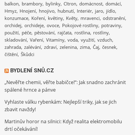
balkon
brambory
bylinky
CItron
domácnost
domácí
Hmyz
Hnojení
hnojivo
hubnutí
Interiér
jaro
jídlo
konzumace
Koření
květiny
Květy
mravenci
odstranění
orchidej
orchideje
ovoce
Pokojové rostliny
potraviny
použití
péče
pěstování
rajčata
rostlina
rostliny
skladování
Vaření
Vitamíny
voda
využití
vzduch
zahrada
zalévání
zdraví
zelenina
zima
Čaj
česnek
čištění
Škůdci
BYDLENÍ SNŮ.CZ
„Nevěřte chemii, věřte babičce!“: Jak snadno zachránit
spálené hrnce a pánve
Vyhlaste válku rybenkám: Nejlepší triky, jak se jich
zbavit navždy!
Martinův horor na silnici: Když realita elektromobilu
drtí očekávání!