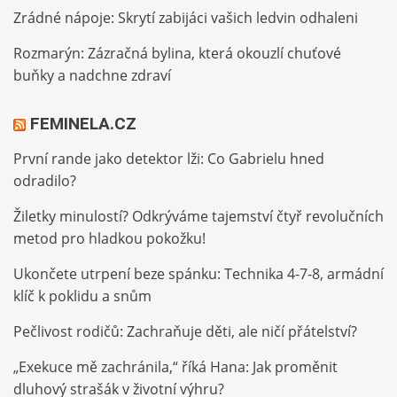
Zrádné nápoje: Skrytí zabijáci vašich ledvin odhaleni
Rozmarýn: Zázračná bylina, která okouzlí chuťové
buňky a nadchne zdraví
FEMINELA.CZ
První rande jako detektor lži: Co Gabrielu hned
odradilo?
Žiletky minulostí? Odkrýváme tajemství čtyř revolučních
metod pro hladkou pokožku!
Ukončete utrpení beze spánku: Technika 4-7-8, armádní
klíč k poklidu a snům
Pečlivost rodičů: Zachraňuje děti, ale ničí přátelství?
„Exekuce mě zachránila,“ říká Hana: Jak proměnit
dluhový strašák v životní výhru?