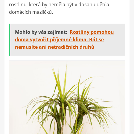
rostlinu, která by neměla být v dosahu dětí a
domácích mazlíčků.
Mohlo by vás zajímat:
Rostliny pomohou
doma vytvořit příjemné klima. Bát se
nemusíte ani netradičních druhů