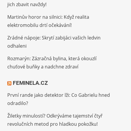
jich zbavit navždy!
Martinův horor na silnici: Když realita
elektromobilu drtí očekávání!
Zrádné nápoje: Skrytí zabijáci vašich ledvin
odhaleni
Rozmarýn: Zázračná bylina, která okouzlí
chuťové buňky a nadchne zdraví
FEMINELA.CZ
První rande jako detektor lži: Co Gabrielu hned
odradilo?
Žiletky minulostí? Odkrýváme tajemství čtyř
revolučních metod pro hladkou pokožku!