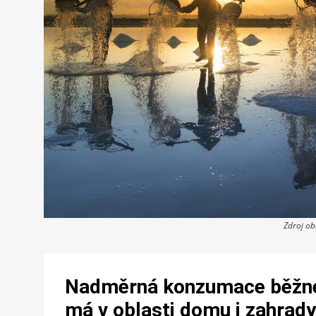
Zdroj o
Nadměrná konzumace běžné so
má v oblasti domu i zahrady