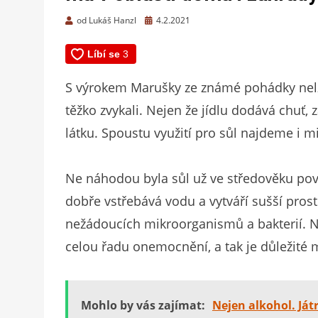
Zveřejněno
od
Lukáš Hanzl
4.2.2021
dne
S výrokem Marušky ze známé pohádky nelze
těžko zvykali. Nejen že jídlu dodává chuť
látku. Spoustu využití pro sůl najdeme i 
Ne náhodou byla sůl už ve středověku pov
dobře vstřebává vodu a vytváří sušší pros
nežádoucích mikroorganismů a bakterií. 
celou řadu onemocnění, a tak je důležité 
Mohlo by vás zajímat:
Nejen alkohol. Ját