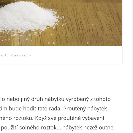
brázku: Pixabay.com
o nebo jiný druh nábytku vyrobený z tohoto
vám bude hodit tato rada. Proutěný nábytek
ého roztoku. Když své proutěné vybavení
 použití solného roztoku, nábytek nezežloutne.