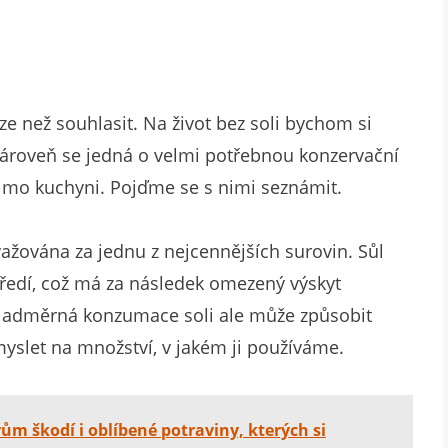
 než souhlasit. Na život bez soli bychom si
, zároveň se jedná o velmi potřebnou konzervační
mimo kuchyni. Pojďme se s nimi seznámit.
ažována za jednu z nejcennějších surovin. Sůl
tředí, což má za následek omezený výskyt
Nadměrná konzumace soli ale může způsobit
myslet na množství, v jakém ji používáme.
rům škodí i oblíbené potraviny, kterých si