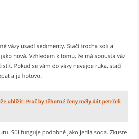
ně vázy usadí sedimenty. Stačí trocha soli a
ů jako nová. Vzhledem k tomu, že má spousta váz
istit. Pokud se vám do vázy nevejde ruka, stačí
epat a je hotovo.
e ublížit: Proč by těhotné ženy měly dát petrželi
tu. Sůl funguje podobně jako jedlá soda. Zkuste