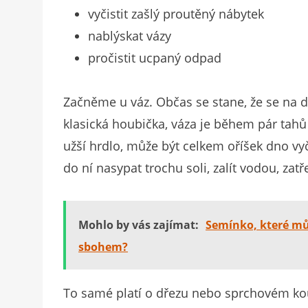
vyčistit zašlý proutěný nábytek
nablýskat vázy
pročistit ucpaný odpad
Začněme u váz. Občas se stane, že se na d
klasická houbička, váza je během pár tah
užší hrdlo, může být celkem oříšek dno vyč
do ní nasypat trochu soli, zalít vodou, zatř
Mohlo by vás zajímat:
Semínko, které můž
sbohem?
To samé platí o dřezu nebo sprchovém kou