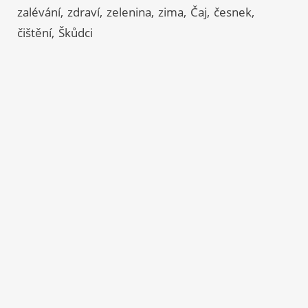
zalévání
zdraví
zelenina
zima
Čaj
česnek
čištění
Škůdci