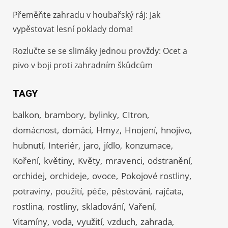
Přeměňte zahradu v houbařský ráj: Jak
vypěstovat lesní poklady doma!
Rozlučte se se slimáky jednou provždy: Ocet a
pivo v boji proti zahradním škůdcům
TAGY
balkon
brambory
bylinky
CItron
domácnost
domácí
Hmyz
Hnojení
hnojivo
hubnutí
Interiér
jaro
jídlo
konzumace
Koření
květiny
Květy
mravenci
odstranění
orchidej
orchideje
ovoce
Pokojové rostliny
potraviny
použití
péče
pěstování
rajčata
rostlina
rostliny
skladování
Vaření
Vitamíny
voda
využití
vzduch
zahrada