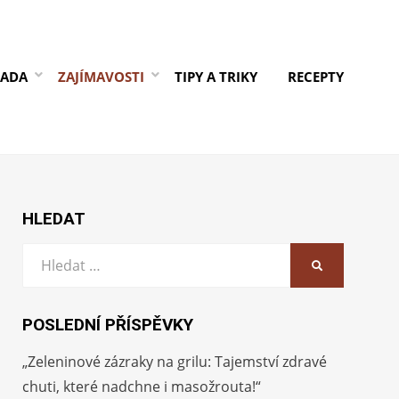
RADA
ZAJÍMAVOSTI
TIPY A TRIKY
RECEPTY
HLEDAT
Vyhledat:
HLEDAT
POSLEDNÍ PŘÍSPĚVKY
„Zeleninové zázraky na grilu: Tajemství zdravé
chuti, které nadchne i masožrouta!“