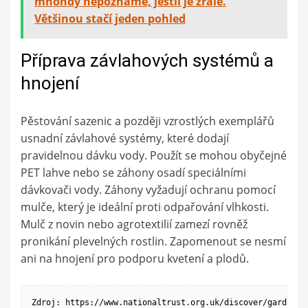
mnohdy nepoznáme, jestli je zralé.
Většinou stačí jeden pohled
Příprava závlahových systémů a
hnojení
Pěstování sazenic a později vzrostlých exemplářů
usnadní závlahové systémy, které dodají
pravidelnou dávku vody. Použít se mohou obyčejné
PET lahve nebo se záhony osadí speciálními
dávkovači vody. Záhony vyžadují ochranu pomocí
mulče, který je ideální proti odpařování vlhkosti.
Mulč z novin nebo agrotextilií zamezí rovněž
pronikání plevelných rostlin. Zapomenout se nesmí
ani na hnojení pro podporu kvetení a plodů.
Zdroj: https://www.nationaltrust.org.uk/discover/gardenin