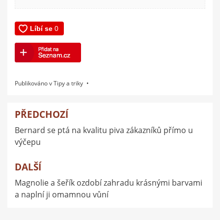
Publikováno v
Tipy a triky
PŘEDCHOZÍ
Navigace
Bernard se ptá na kvalitu piva zákazníků přímo u
pro
výčepu
příspěvek
DALŠÍ
Magnolie a šeřík ozdobí zahradu krásnými barvami
a naplní ji omamnou vůní