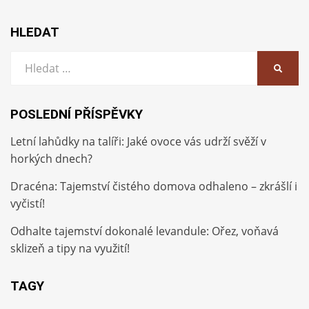
HLEDAT
Vyhledat:
HLEDA
POSLEDNÍ PŘÍSPĚVKY
Letní lahůdky na talíři: Jaké ovoce vás udrží svěží v
horkých dnech?
Dracéna: Tajemství čistého domova odhaleno – zkrášlí i
vyčistí!
Odhalte tajemství dokonalé levandule: Ořez, voňavá
sklizeň a tipy na využití!
TAGY