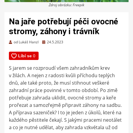
Zdroj obrázku: Freepik
Na jaře potřebují péči ovocné
stromy, záhony i trávník
Zveřejněno
od
Lukáš Hanzl
24.5.2023
dne
S jarem se rozproudí všem zahradníkům krev
v žilách. A nejen z radosti kvůli příchodu teplých
dnů, ale také proto, že musí stihnout veškeré
zahradní práce povinné v tomto období. Po zimě
potřebuje zahrada uklidit, ovocné stromy a keře
prořezat a samozřejmě připravit záhony na sadbu.
A příprava sazeniček? I to je jeden z úkolů, které na
každého pěstitele čekají. S jakými pracemi neotálet
a co je nutné udělat, aby zahrada vzkvétala už od