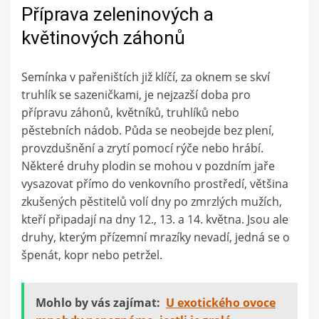
Příprava zeleninových a
květinových záhonů
Semínka v pařeništích již klíčí, za oknem se skví
truhlík se sazeničkami, je nejzazší doba pro
přípravu záhonů, květníků, truhlíků nebo
pěstebních nádob. Půda se neobejde bez plení,
provzdušnění a zrytí pomocí rýče nebo hrábí.
Některé druhy plodin se mohou v pozdním jaře
vysazovat přímo do venkovního prostředí, většina
zkušených pěstitelů volí dny po zmrzlých mužích,
kteří připadají na dny 12., 13. a 14. května. Jsou ale
druhy, kterým přízemní mrazíky nevadí, jedná se o
špenát, kopr nebo petržel.
Mohlo by vás zajímat:
U exotického ovoce