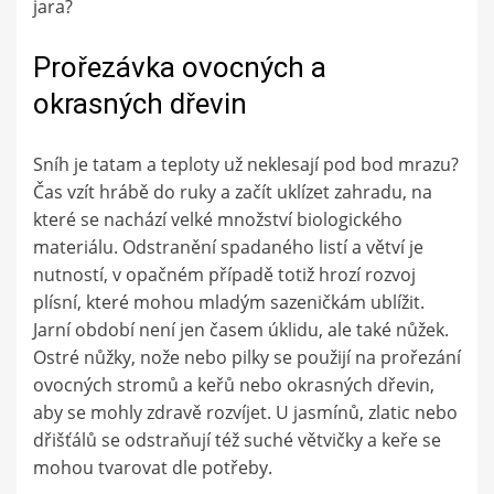
jara?
Prořezávka ovocných a
okrasných dřevin
Sníh je tatam a teploty už neklesají pod bod mrazu?
Čas vzít hrábě do ruky a začít uklízet zahradu, na
které se nachází velké množství biologického
materiálu. Odstranění spadaného listí a větví je
nutností, v opačném případě totiž hrozí rozvoj
plísní, které mohou mladým sazeničkám ublížit.
Jarní období není jen časem úklidu, ale také nůžek.
Ostré nůžky, nože nebo pilky se použijí na prořezání
ovocných stromů a keřů nebo okrasných dřevin,
aby se mohly zdravě rozvíjet. U jasmínů, zlatic nebo
dřišťálů se odstraňují též suché větvičky a keře se
mohou tvarovat dle potřeby.