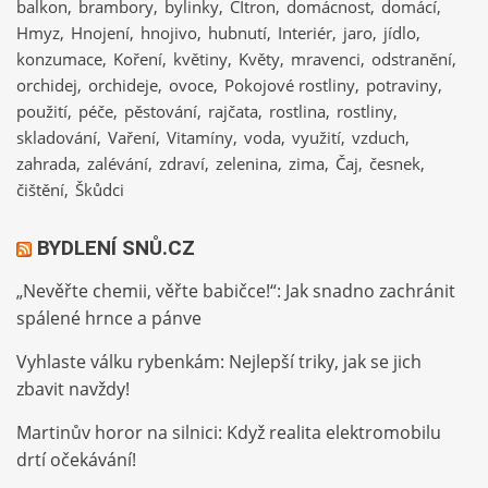
balkon
brambory
bylinky
CItron
domácnost
domácí
Hmyz
Hnojení
hnojivo
hubnutí
Interiér
jaro
jídlo
konzumace
Koření
květiny
Květy
mravenci
odstranění
orchidej
orchideje
ovoce
Pokojové rostliny
potraviny
použití
péče
pěstování
rajčata
rostlina
rostliny
skladování
Vaření
Vitamíny
voda
využití
vzduch
zahrada
zalévání
zdraví
zelenina
zima
Čaj
česnek
čištění
Škůdci
BYDLENÍ SNŮ.CZ
„Nevěřte chemii, věřte babičce!“: Jak snadno zachránit
spálené hrnce a pánve
Vyhlaste válku rybenkám: Nejlepší triky, jak se jich
zbavit navždy!
Martinův horor na silnici: Když realita elektromobilu
drtí očekávání!