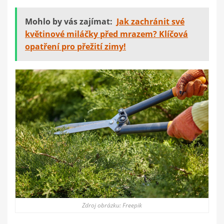
Mohlo by vás zajímat:
Jak zachránit své
květinové miláčky před mrazem? Klíčová
opatření pro přežití zimy!
Zdroj obrázku: Freepik