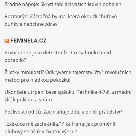
Zrádné nápoje: Skrytí zabijáci vašich ledvin odhaleni
Rozmarýn: Zázračná bylina, která okouzlí chuťové
buňky a nadchne zdraví
FEMINELA.CZ
První rande jako detektor lži: Co Gabrielu hned
odradilo?
Žiletky minulostí? Odkrýváme tajemství čtyř revolučních
metod pro hladkou pokožku!
Ukončete utrpení beze spánku: Technika 4-7-8, armádní
klíč k poklidu a snům
Pečlivost rodičů: Zachraňuje děti, ale ničí přátelství?
„Exekuce mě zachránila,“ říká Hana: Jak proměnit
dluhový strašák v životní výhru?