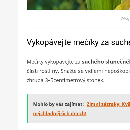
Zdroj
Vykopávejte mečíky za such
Mečíky vykopávejte za
suchého
slunečné
části rostliny. Snažte se vidlemi nepoškod
zhruba 3–5centimetrový stonek.
Mohlo by vás zajímat:
Zimní zázraky: Květ
nejchladnějších dnech!