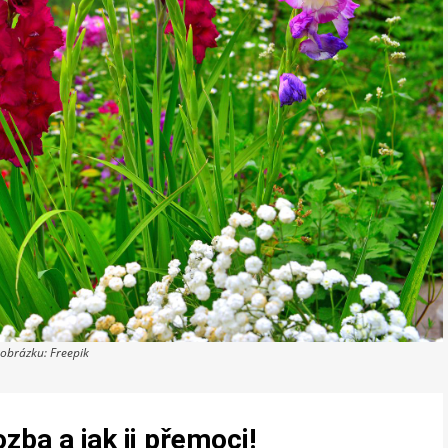
 obrázku: Freepik
zba a jak ji přemoci!