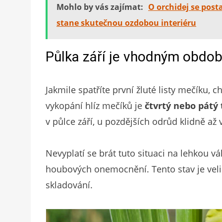
Mohlo by vás zajímat:
O orchidej se post
stane skutečnou ozdobou interiéru
Půlka září je vhodným obdo
Jakmile spatříte první žluté listy mečíku
vykopání hlíz mečíků je
čtvrtý nebo pátý
v půlce září, u pozdějších odrůd klidně až v
Nevyplatí se brát tuto situaci na lehkou 
houbových onemocnění. Tento stav je veli
skladování.