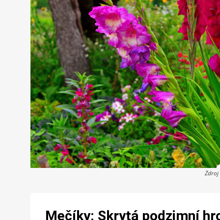
Zdroj
Mečíky: Skrytá podzimní hro