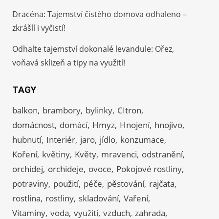
Dracéna: Tajemství čistého domova odhaleno –
zkrášlí i vyčistí!
Odhalte tajemství dokonalé levandule: Ořez,
voňavá sklizeň a tipy na využití!
TAGY
balkon
brambory
bylinky
CItron
domácnost
domácí
Hmyz
Hnojení
hnojivo
hubnutí
Interiér
jaro
jídlo
konzumace
Koření
květiny
Květy
mravenci
odstranění
orchidej
orchideje
ovoce
Pokojové rostliny
potraviny
použití
péče
pěstování
rajčata
rostlina
rostliny
skladování
Vaření
Vitamíny
voda
využití
vzduch
zahrada