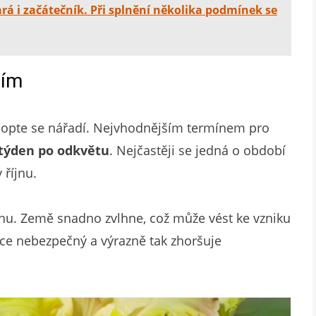
ará i začátečník. Při splnění několika podmínek se
bím
, chopte se nářadí. Nejvhodnějším termínem pro
 týden po odkvětu
. Nejčastěji se jedná o období
 říjnu.
váhu. Země snadno zvlhne, což může vést ke vzniku
ce nebezpečný a výrazně tak zhoršuje