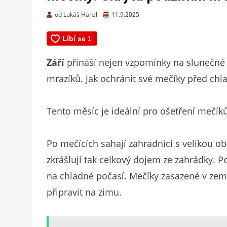
Zveřejněno
od
Lukáš Hanzl
11.9.2025
dne
Září
přináší nejen vzpomínky na slunečné 
mrazíků. Jak ochránit své mečíky před ch
Tento měsíc je ideální pro ošetření mečík
Po mečících sahají zahradníci s velikou ob
zkrášlují tak celkový dojem ze zahrádky. Po
na chladné počasí. Mečíky zasazené v zemi 
připravit na zimu.