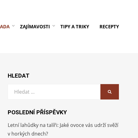
RADA
ZAJÍMAVOSTI
TIPY A TRIKY
RECEPTY
HLEDAT
Vyhledat:
HLEDAT
POSLEDNÍ PŘÍSPĚVKY
Letní lahůdky na talíři: Jaké ovoce vás udrží svěží
v horkých dnech?