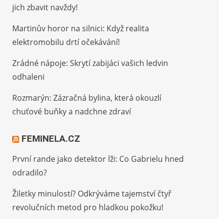
jich zbavit navždy!
Martinův horor na silnici: Když realita
elektromobilu drtí očekávání!
Zrádné nápoje: Skrytí zabijáci vašich ledvin
odhaleni
Rozmarýn: Zázračná bylina, která okouzlí
chuťové buňky a nadchne zdraví
FEMINELA.CZ
První rande jako detektor lži: Co Gabrielu hned
odradilo?
Žiletky minulostí? Odkrýváme tajemství čtyř
revolučních metod pro hladkou pokožku!