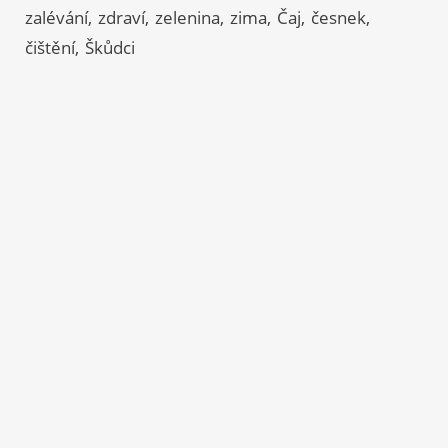
zalévání
zdraví
zelenina
zima
Čaj
česnek
čištění
Škůdci