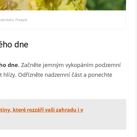
 obrázku: Freepik
ého dne
ho
dne
. Začněte jemným vykopáním podzemní
it hlízy. Odřízněte nadzemní část a ponechte
iny, které rozzáří vaši zahradu i v