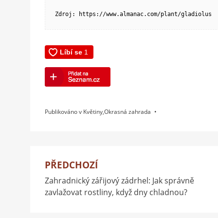
Zdroj: https://www.almanac.com/plant/gladiolus
Publikováno v
Květiny
,
Okrasná zahrada
PŘEDCHOZÍ
Navigace
Zahradnický zářijový zádrhel: Jak správně
pro
zavlažovat rostliny, když dny chladnou?
příspěvek