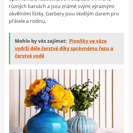
různých barvách a jsou známé svými výraznými
okvětními lístky. Gerbery jsou skvělým darem pro
přátele a rodinu.
Mohlo by vás zajímat:
Pivoňky ve váze
vydrží déle čerstvé díky správnému řezu a
čerstvé vodě