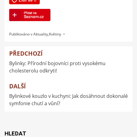
Publikováno v
Aktuality
,
Květiny
PŘEDCHOZÍ
Navigace
Bylinky: Přírodní bojovníci proti vysokému
pro
cholesterolu odkryti!
příspěvek
DALŠÍ
Bylinkové kouzlo v kuchyni: Jak dosáhnout dokonalé
symfonie chutí a vůní?
HLEDAT