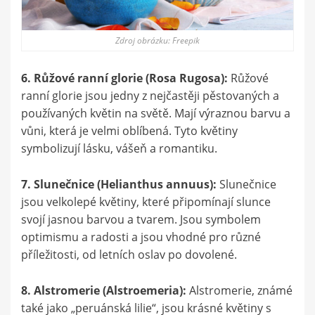
Zdroj obrázku: Freepik
6. Růžové ranní glorie (Rosa Rugosa):
Růžové
ranní glorie jsou jedny z nejčastěji pěstovaných a
používaných květin na světě. Mají výraznou barvu a
vůni, která je velmi oblíbená. Tyto květiny
symbolizují lásku, vášeň a romantiku.
7. Slunečnice (Helianthus annuus):
Slunečnice
jsou velkolepé květiny, které připomínají slunce
svojí jasnou barvou a tvarem. Jsou symbolem
optimismu a radosti a jsou vhodné pro různé
příležitosti, od letních oslav po dovolené.
8. Alstromerie (Alstroemeria):
Alstromerie, známé
také jako „peruánská lilie“, jsou krásné květiny s