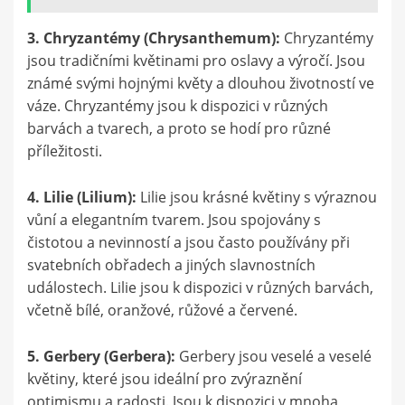
3. Chryzantémy (Chrysanthemum):
Chryzantémy
jsou tradičními květinami pro oslavy a výročí. Jsou
známé svými hojnými květy a dlouhou životností ve
váze. Chryzantémy jsou k dispozici v různých
barvách a tvarech, a proto se hodí pro různé
příležitosti.
4. Lilie (Lilium):
Lilie jsou krásné květiny s výraznou
vůní a elegantním tvarem. Jsou spojovány s
čistotou a nevinností a jsou často používány při
svatebních obřadech a jiných slavnostních
událostech. Lilie jsou k dispozici v různých barvách,
včetně bílé, oranžové, růžové a červené.
5. Gerbery (Gerbera):
Gerbery jsou veselé a veselé
květiny, které jsou ideální pro zvýraznění
optimismu a radosti. Jsou k dispozici v mnoha