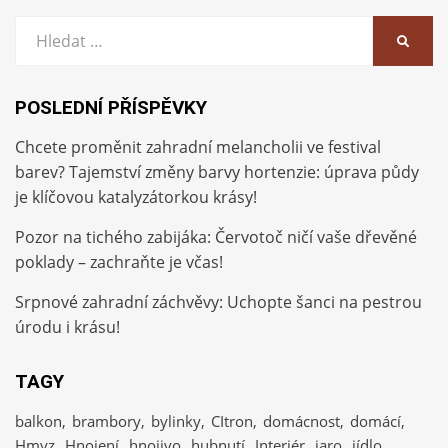
Vyhledat:
HLEDA
POSLEDNÍ PŘÍSPĚVKY
Chcete proměnit zahradní melancholii ve festival
barev? Tajemství změny barvy hortenzie: úprava půdy
je klíčovou katalyzátorkou krásy!
Pozor na tichého zabijáka: Červotoč ničí vaše dřevěné
poklady – zachraňte je včas!
Srpnové zahradní záchvěvy: Uchopte šanci na pestrou
úrodu i krásu!
TAGY
balkon
brambory
bylinky
CItron
domácnost
domácí
Hmyz
Hnojení
hnojivo
hubnutí
Interiér
jaro
jídlo