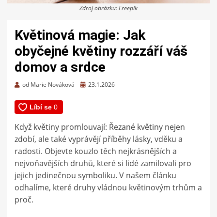
Zdroj obrázku: Freepik
Květinová magie: Jak
obyčejné květiny rozzáří váš
domov a srdce
Zveřejněno
od
Marie Nováková
23.1.2026
dne
Když květiny promlouvají: Řezané květiny nejen
zdobí, ale také vyprávějí příběhy lásky, vděku a
radosti. Objevte kouzlo těch nejkrásnějších a
nejvoňavějších druhů, které si lidé zamilovali pro
jejich jedinečnou symboliku. V našem článku
odhalíme, které druhy vládnou květinovým trhům a
proč.