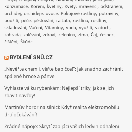
konzumace
Koření
květiny
Květy
mravenci
odstranění
orchidej
orchideje
ovoce
Pokojové rostliny
potraviny
použití
péče
pěstování
rajčata
rostlina
rostliny
skladování
Vaření
Vitamíny
voda
využití
vzduch
zahrada
zalévání
zdraví
zelenina
zima
Čaj
česnek
čištění
Škůdci
BYDLENÍ SNŮ.CZ
„Nevěřte chemii, věřte babičce!“: Jak snadno zachránit
spálené hrnce a pánve
Vyhlaste válku rybenkám: Nejlepší triky, jak se jich
zbavit navždy!
Martinův horor na silnici: Když realita elektromobilu
drtí očekávání!
Zrádné nápoje: Skrytí zabijáci vašich ledvin odhaleni