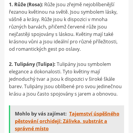
1. Růže (Rosa):
Růže jsou zřejmě nejoblíbenější
řezanou květinou na světě. Jsou symbolem lásky,
vášně a krásy. Růže jsou k dispozici v mnoha
různých barvách, přičemž červené růže jsou
nejčastěji spojovány s láskou. Květiny mají také
krásnou vůni a jsou ideální pro různé příležitosti,
od romantických gest po oslavy.
2. Tulipány (Tulipa):
Tulipány jsou symbolem
elegance a dokonalosti. Tyto květiny mají
jednoduchý tvar a jsou k dispozici v široké škále
barev. Tulipány jsou oblíbené pro svou jedinečnou
krásu a jsou často spojovány s jarem a obnovou.
Mohlo by vás zajímat:
Tajemství úspěšného
pěstování orchidejí: Zálivka, substrát a
správné místo