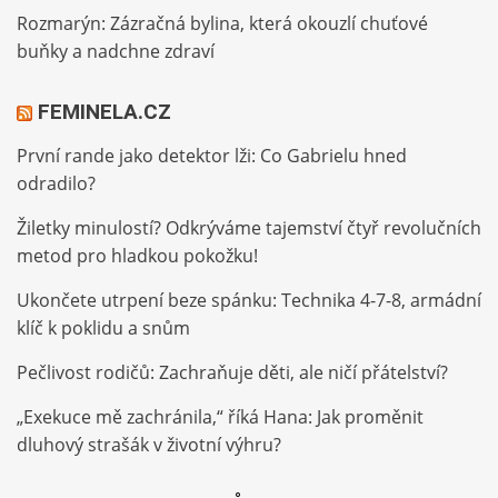
Rozmarýn: Zázračná bylina, která okouzlí chuťové
buňky a nadchne zdraví
FEMINELA.CZ
První rande jako detektor lži: Co Gabrielu hned
odradilo?
Žiletky minulostí? Odkrýváme tajemství čtyř revolučních
metod pro hladkou pokožku!
Ukončete utrpení beze spánku: Technika 4-7-8, armádní
klíč k poklidu a snům
Pečlivost rodičů: Zachraňuje děti, ale ničí přátelství?
„Exekuce mě zachránila,“ říká Hana: Jak proměnit
dluhový strašák v životní výhru?