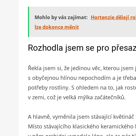
Mohlo by vás zajímat:
Hortenzie dělají r
lze dokonce měnit
Rozhodla jsem se pro přesa
Řekla jsem si, že jedinou věc, kterou jsem 
s obyčejnou hlínou nepochodím a je třeba 
potřeby rostliny. S ohledem na to, jak rost
v zemi, což je velká mýlka začátečníků.
A hlavně, vyměnila jsem stávající květináč
Místo stávajícího klasického keramického 
v něm orchidej vypadala lépe, ale za pár t