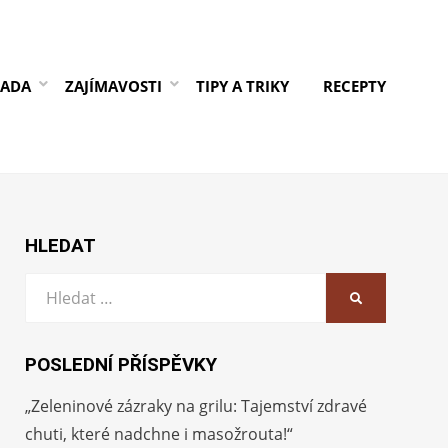
RADA
ZAJÍMAVOSTI
TIPY A TRIKY
RECEPTY
HLEDAT
Vyhledat:
HLEDAT
POSLEDNÍ PŘÍSPĚVKY
„Zeleninové zázraky na grilu: Tajemství zdravé
chuti, které nadchne i masožrouta!“