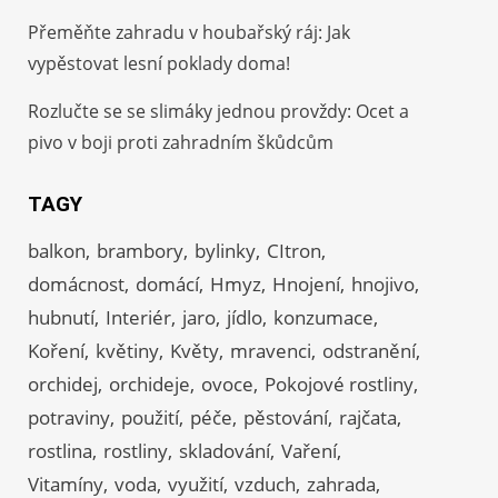
Přeměňte zahradu v houbařský ráj: Jak
vypěstovat lesní poklady doma!
Rozlučte se se slimáky jednou provždy: Ocet a
pivo v boji proti zahradním škůdcům
TAGY
balkon
brambory
bylinky
CItron
domácnost
domácí
Hmyz
Hnojení
hnojivo
hubnutí
Interiér
jaro
jídlo
konzumace
Koření
květiny
Květy
mravenci
odstranění
orchidej
orchideje
ovoce
Pokojové rostliny
potraviny
použití
péče
pěstování
rajčata
rostlina
rostliny
skladování
Vaření
Vitamíny
voda
využití
vzduch
zahrada