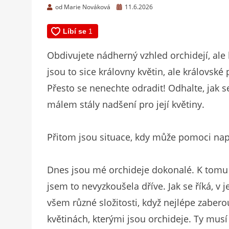
Zveřejněno
od
Marie Nováková
11.6.2026
dne
Obdivujete nádherný vzhled orchidejí, ale 
jsou to sice královny květin, ale královsk
Přesto se nenechte odradit! Odhalte, jak 
málem stály nadšení pro její květiny.
Přitom jsou situace, kdy může pomoci napr
Dnes jsou mé orchideje dokonalé. K tomu m
jsem to nevyzkoušela dříve. Jak se říká, v 
všem různé složitosti, když nejlépe zaberou
květinách, kterými jsou orchideje. Ty musí 