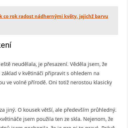
ok co rok radost nádhernými květy, jejichž barvu
zení
ještě neudělala, je přesazení. Věděla jsem, že
základ v květináči připravit s ohledem na
ou ve volné přírodě. Oni totiž nerostou klasicky
 za jiný. O kousek větší, ale především průhledný.
květináče jsem použila ten ze skla. Nejenom, že
ýdnů jsem pochopila, že je pro ni to pravé. Právě