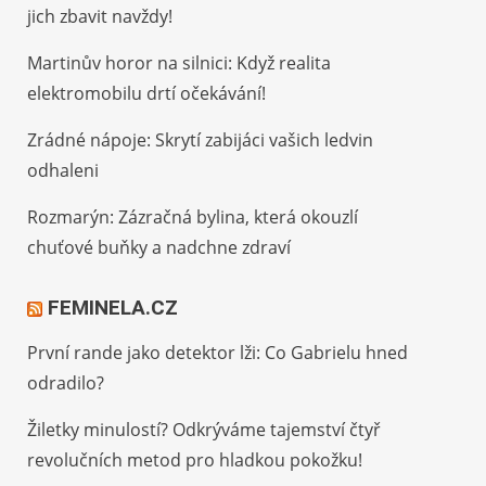
jich zbavit navždy!
Martinův horor na silnici: Když realita
elektromobilu drtí očekávání!
Zrádné nápoje: Skrytí zabijáci vašich ledvin
odhaleni
Rozmarýn: Zázračná bylina, která okouzlí
chuťové buňky a nadchne zdraví
FEMINELA.CZ
První rande jako detektor lži: Co Gabrielu hned
odradilo?
Žiletky minulostí? Odkrýváme tajemství čtyř
revolučních metod pro hladkou pokožku!