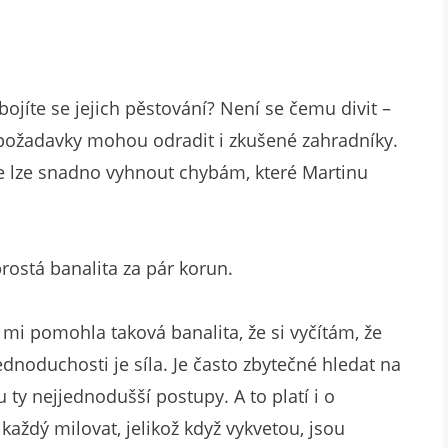
bojíte se jejich pěstování? Není se čemu divit –
é požadavky mohou odradit i zkušené zahradníky.
se lze snadno vyhnout chybám, které Martinu
ostá banalita za pár korun.
i pomohla taková banalita, že si vyčítám, že
jednoduchosti je síla. Je často zbytečné hledat na
 ty nejjednodušší postupy. A to platí i o
každý milovat, jelikož když vykvetou, jsou