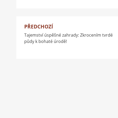
PŘEDCHOZÍ
Navigace
Tajemství úspěšné zahrady: Zkrocením tvrdé
pro
půdy k bohaté úrodě!
příspěvek