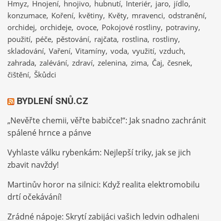
Hmyz
Hnojení
hnojivo
hubnutí
Interiér
jaro
jídlo
konzumace
Koření
květiny
Květy
mravenci
odstranění
orchidej
orchideje
ovoce
Pokojové rostliny
potraviny
použití
péče
pěstování
rajčata
rostlina
rostliny
skladování
Vaření
Vitamíny
voda
využití
vzduch
zahrada
zalévání
zdraví
zelenina
zima
Čaj
česnek
čištění
Škůdci
BYDLENÍ SNŮ.CZ
„Nevěřte chemii, věřte babičce!“: Jak snadno zachránit
spálené hrnce a pánve
Vyhlaste válku rybenkám: Nejlepší triky, jak se jich
zbavit navždy!
Martinův horor na silnici: Když realita elektromobilu
drtí očekávání!
Zrádné nápoje: Skrytí zabijáci vašich ledvin odhaleni