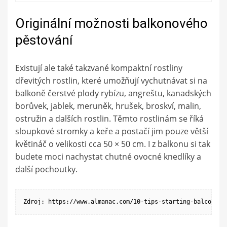
Originální možnosti balkonového
pěstování
Existují ale také takzvané kompaktní rostliny
dřevitých rostlin, které umožňují vychutnávat si na
balkoně čerstvé plody rybízu, angreštu, kanadských
borůvek, jablek, meruněk, hrušek, broskví, malin,
ostružin a dalších rostlin. Těmto rostlinám se říká
sloupkové stromky a keře a postačí jim pouze větší
květináč o velikosti cca 50 × 50 cm. I z balkonu si tak
budete moci nachystat chutné ovocné knedlíky a
další pochoutky.
Zdroj: https://www.almanac.com/10-tips-starting-balcony-g