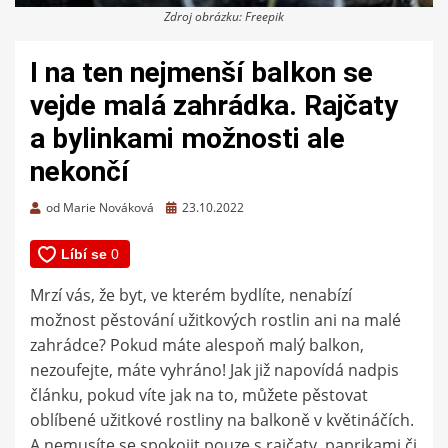
Zdroj obrázku: Freepik
I na ten nejmenší balkon se
vejde malá zahrádka. Rajčaty
a bylinkami možnosti ale
nekončí
Zveřejněno
od
Marie Nováková
23.10.2022
dne
Mrzí vás, že byt, ve kterém bydlíte, nenabízí
možnost pěstování užitkových rostlin ani na malé
zahrádce? Pokud máte alespoň malý balkon,
nezoufejte, máte vyhráno! Jak již napovídá nadpis
článku, pokud víte jak na to, můžete pěstovat
oblíbené užitkové rostliny na balkoně v květináčích.
A nemusíte se spokojit pouze s rajčaty, paprikami či