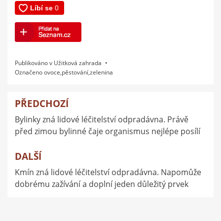
Publikováno v
Užitková zahrada
Označeno
ovoce
,
pěstování
,
zelenina
PŘEDCHOZÍ
Navigace
Bylinky zná lidové léčitelství odpradávna. Právě
pro
před zimou bylinné čaje organismus nejlépe posílí
příspěvek
DALŠÍ
Kmín zná lidové léčitelství odpradávna. Napomůže
dobrému zažívání a doplní jeden důležitý prvek