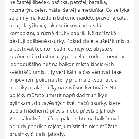
nejčastěji libeček, pažitka, petržel, bazalka,
rozmarýn, celer, máta, šalvěj a meduňka. Co se týká
zeleniny, na každém balkoně najdete právě rajčata,
a to jak tyčková, tak i keříčková, vzrostlá i
kompaktní, a různé druhy paprik. Někteří také
pěstují oblíbené okurky. Pokud chcete ušetřit místo
a pěstovat těchto rostlin co nejvíce, abyste v
sezóně měli dost úrody pro celou rodinu, není nic
jednoduššího než na balkon místo klasických
květináčů umístit ty vertikální a čas věnovat také
připevnění polic na stěny pro malé květináče a
truhlíky a také háčky na závěsné květináče. Na
poličky můžete umístit například truhlíky s
bylinkami, do závěsných květináčů okurky, které
udělají nádherný převis, nebo převislé jahody.
Vertikální květináče si pak nechte na balkónové
odrůdy paprik a rajčat, umístit do nich můžete i
brusinky či další jahody.