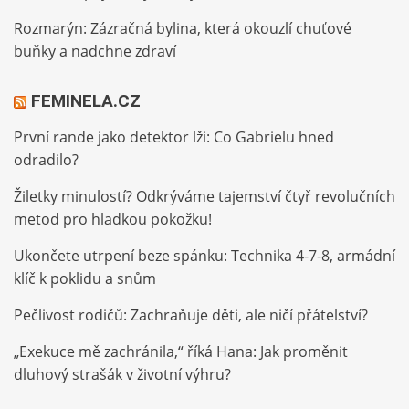
Rozmarýn: Zázračná bylina, která okouzlí chuťové
buňky a nadchne zdraví
FEMINELA.CZ
První rande jako detektor lži: Co Gabrielu hned
odradilo?
Žiletky minulostí? Odkrýváme tajemství čtyř revolučních
metod pro hladkou pokožku!
Ukončete utrpení beze spánku: Technika 4-7-8, armádní
klíč k poklidu a snům
Pečlivost rodičů: Zachraňuje děti, ale ničí přátelství?
„Exekuce mě zachránila,“ říká Hana: Jak proměnit
dluhový strašák v životní výhru?