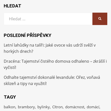
HLEDAT
Vyhledat:
HLEDA
POSLEDNÍ PŘÍSPĚVKY
Letní lahůdky na talíři: Jaké ovoce vás udrží svěží v
horkých dnech?
Dracéna: Tajemství čistého domova odhaleno – zkrášlí i
vyčistí!
Odhalte tajemství dokonalé levandule: Ořez, voňavá
sklizeň a tipy na využití!
TAGY
balkon
brambory
bylinky
CItron
domácnost
domácí