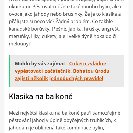
okurkami. Pěstovat můžete také mnoho bylin, ale i
ovoce jako jahody nebo brusinky. Že je to klasika a
přáli jste si něco víc? Žádný problém. Co takhle
kanadské borůvky, třešně, jablka, hrušky, angrešt,
meruňky, lilky, cukety, ale i velké dýně hokaido či
melouny?
Mohlo by vás zajímat:
Cuketu zvládne
vypěstovat i začátečník. Bohatou úrodu
zajistí několik jednoduchých pravidel
Klasika na balkoně
Mezi největší klasiku na balkoně patří samozřejmě
pěstování jahod v úplně obyčejných truhlících, k
jahodám je oblíbená také kombinace bylin,