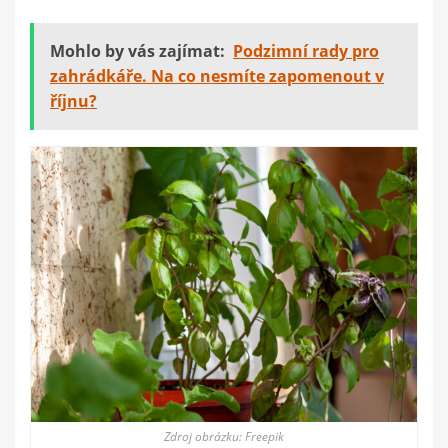
Mohlo by vás zajímat:
Podzimní rady pro
zahrádkáře. Na co nesmíte zapomenout v
říjnu?
Zdroj obrázku: Freepik