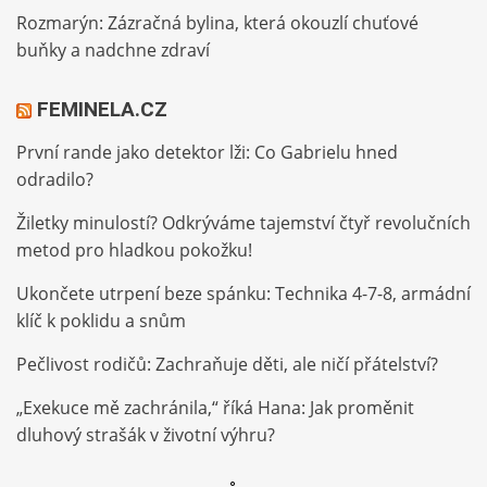
Rozmarýn: Zázračná bylina, která okouzlí chuťové
buňky a nadchne zdraví
FEMINELA.CZ
První rande jako detektor lži: Co Gabrielu hned
odradilo?
Žiletky minulostí? Odkrýváme tajemství čtyř revolučních
metod pro hladkou pokožku!
Ukončete utrpení beze spánku: Technika 4-7-8, armádní
klíč k poklidu a snům
Pečlivost rodičů: Zachraňuje děti, ale ničí přátelství?
„Exekuce mě zachránila,“ říká Hana: Jak proměnit
dluhový strašák v životní výhru?