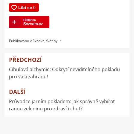
Publikováno v
Exotika
,
Květiny
PŘEDCHOZÍ
Navigace
Cibulová alchymie: Odkrytí neviditelného pokladu
pro
pro vaši zahradu!
příspěvek
DALŠÍ
Průvodce jarním pokladem: Jak správně vybírat
ranou zeleninu pro zdraví i chuť?