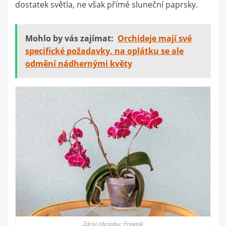
dostatek světla, ne však přímé sluneční paprsky.
Mohlo by vás zajímat:
Orchideje mají své
specifické požadavky, na oplátku se ale
odmění nádhernými květy
Zdroj obrázku: Freepik