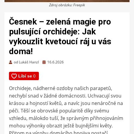
Zdroj obrázku: Freepik
Česnek – zelená magie pro
pulsující orchideje: Jak
vykouzlit kvetoucí ráj u vás
doma!
Zveřejněno
od
Lukáš Hanzl
16.6.2026
dne
Orchideje, nádherné ozdoby našich parapetů,
nechybí snad v žádné domácnosti. Uchvacují svou
krásou a hojností květů, a navíc jsou nenáročné na
péči. Těší se obrovské popularitě díky svému
vzhledu, málokdo tuší, že správným přihnojováním
mohou výhonky obrazit ještě bujnějšími květy.
Přitom na výrobu domácího hnojiva postačí