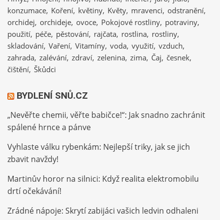
konzumace
Koření
květiny
Květy
mravenci
odstranění
orchidej
orchideje
ovoce
Pokojové rostliny
potraviny
použití
péče
pěstování
rajčata
rostlina
rostliny
skladování
Vaření
Vitamíny
voda
využití
vzduch
zahrada
zalévání
zdraví
zelenina
zima
Čaj
česnek
čištění
Škůdci
BYDLENÍ SNŮ.CZ
„Nevěřte chemii, věřte babičce!“: Jak snadno zachránit
spálené hrnce a pánve
Vyhlaste válku rybenkám: Nejlepší triky, jak se jich
zbavit navždy!
Martinův horor na silnici: Když realita elektromobilu
drtí očekávání!
Zrádné nápoje: Skrytí zabijáci vašich ledvin odhaleni