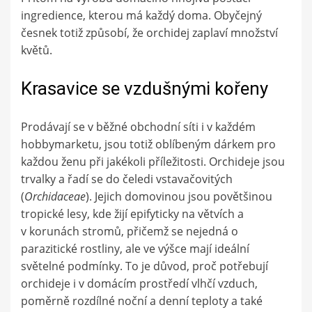
ingredience, kterou má každý doma. Obyčejný
česnek totiž způsobí, že orchidej zaplaví množství
květů.
Krasavice se vzdušnými kořeny
Prodávají se v běžné obchodní síti i v každém
hobbymarketu, jsou totiž oblíbeným dárkem pro
každou ženu při jakékoli příležitosti. Orchideje jsou
trvalky a řadí se do čeledi vstavačovitých
(
Orchidaceae
). Jejich domovinou jsou povětšinou
tropické lesy, kde žijí epifyticky na větvích a
v korunách stromů, přičemž se nejedná o
parazitické rostliny, ale ve výšce mají ideální
světelné podmínky. To je důvod, proč potřebují
orchideje i v domácím prostředí vlhčí vzduch,
poměrně rozdílné noční a denní teploty a také