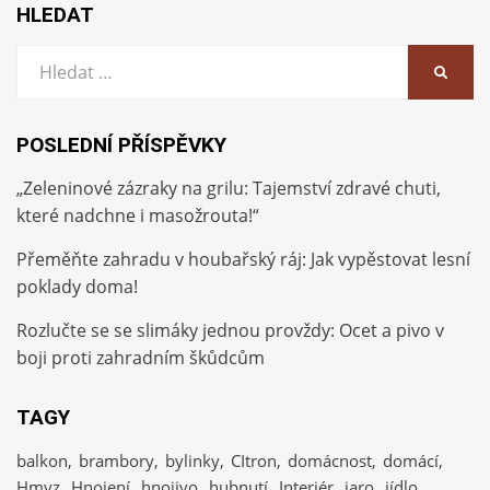
HLEDAT
Vyhledat:
HLEDA
POSLEDNÍ PŘÍSPĚVKY
„Zeleninové zázraky na grilu: Tajemství zdravé chuti,
které nadchne i masožrouta!“
Přeměňte zahradu v houbařský ráj: Jak vypěstovat lesní
poklady doma!
Rozlučte se se slimáky jednou provždy: Ocet a pivo v
boji proti zahradním škůdcům
TAGY
balkon
brambory
bylinky
CItron
domácnost
domácí
Hmyz
Hnojení
hnojivo
hubnutí
Interiér
jaro
jídlo