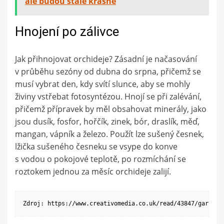
ale budou stále krásné
Hnojení po zálivce
Jak přihnojovat orchideje? Zásadní je načasování
v průběhu sezóny od dubna do srpna, přičemž se
musí vybrat den, kdy svítí slunce, aby se mohly
živiny vstřebat fotosyntézou. Hnojí se při zalévání,
přičemž přípravek by měl obsahovat minerály, jako
jsou dusík, fosfor, hořčík, zinek, bór, draslík, měď,
mangan, vápník a železo. Použít lze sušený česnek,
lžička sušeného česneku se vsype do konve
s vodou o pokojové teplotě, po rozmíchání se
roztokem jednou za měsíc orchideje zalijí.
Zdroj: https://www.creativomedia.co.uk/read/43847/garlic-