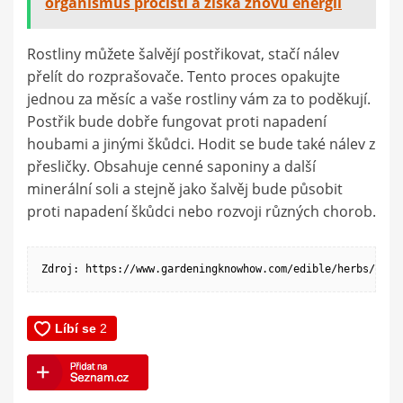
organismus pročistí a získá znovu energii
Rostliny můžete šalvějí postřikovat, stačí nálev
přelít do rozprašovače. Tento proces opakujte
jednou za měsíc a vaše rostliny vám za to poděkují.
Postřik bude dobře fungovat proti napadení
houbami a jinými škůdci. Hodit se bude také nálev z
přesličky. Obsahuje cenné saponiny a další
minerální soli a stejně jako šalvěj bude působit
proti napadení škůdci nebo rozvoji různých chorob.
Zdroj: https://www.gardeningknowhow.com/edible/herbs/cham