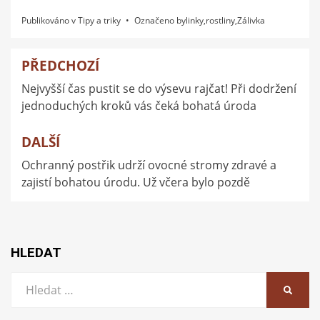
Publikováno v
Tipy a triky
Označeno
bylinky
,
rostliny
,
Zálivka
PŘEDCHOZÍ
Navigace
Nejvyšší čas pustit se do výsevu rajčat! Při dodržení
pro
jednoduchých kroků vás čeká bohatá úroda
příspěvek
DALŠÍ
Ochranný postřik udrží ovocné stromy zdravé a
zajistí bohatou úrodu. Už včera bylo pozdě
HLEDAT
Vyhledat:
HLEDA