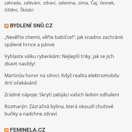
zahrada
zalévání
zdraví
zelenina
zima
Čaj
česnek
čištění
Škůdci
BYDLENÍ SNŮ.CZ
„Nevěřte chemii, věřte babičce!“: Jak snadno zachránit
spálené hrnce a pánve
Vyhlaste válku rybenkám: Nejlepší triky, jak se jich
zbavit navždy!
Martinův horor na silnici: Když realita elektromobilu
drtí očekávání!
Zrádné nápoje: Skrytí zabijáci vašich ledvin odhaleni
Rozmarýn: Zázračná bylina, která okouzlí chuťové
buňky a nadchne zdraví
FEMINELA.CZ