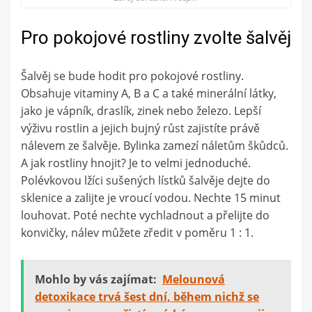
Pro pokojové rostliny zvolte šalvěj
Šalvěj se bude hodit pro pokojové rostliny.
Obsahuje vitaminy A, B a C a také minerální látky,
jako je vápník, draslík, zinek nebo železo. Lepší
výživu rostlin a jejich bujný růst zajistíte právě
nálevem ze šalvěje. Bylinka zamezí náletům škůdců.
A jak rostliny hnojit? Je to velmi jednoduché.
Polévkovou lžíci sušených lístků šalvěje dejte do
sklenice a zalijte je vroucí vodou. Nechte 15 minut
louhovat. Poté nechte vychladnout a přelijte do
konvičky, nálev můžete zředit v poměru 1 : 1.
Mohlo by vás zajímat:
Melounová
detoxikace trvá šest dní, během nichž se