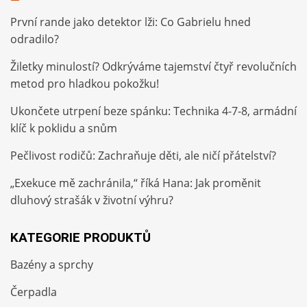
První rande jako detektor lži: Co Gabrielu hned
odradilo?
Žiletky minulostí? Odkrýváme tajemství čtyř revolučních
metod pro hladkou pokožku!
Ukončete utrpení beze spánku: Technika 4-7-8, armádní
klíč k poklidu a snům
Pečlivost rodičů: Zachraňuje děti, ale ničí přátelství?
„Exekuce mě zachránila,“ říká Hana: Jak proměnit
dluhový strašák v životní výhru?
KATEGORIE PRODUKTŮ
Bazény a sprchy
Čerpadla