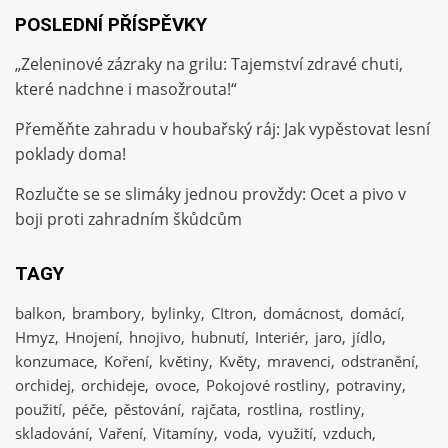
POSLEDNÍ PŘÍSPĚVKY
„Zeleninové zázraky na grilu: Tajemství zdravé chuti,
které nadchne i masožrouta!“
Přeměňte zahradu v houbařský ráj: Jak vypěstovat lesní
poklady doma!
Rozlučte se se slimáky jednou provždy: Ocet a pivo v
boji proti zahradním škůdcům
TAGY
balkon
brambory
bylinky
CItron
domácnost
domácí
Hmyz
Hnojení
hnojivo
hubnutí
Interiér
jaro
jídlo
konzumace
Koření
květiny
Květy
mravenci
odstranění
orchidej
orchideje
ovoce
Pokojové rostliny
potraviny
použití
péče
pěstování
rajčata
rostlina
rostliny
skladování
Vaření
Vitamíny
voda
využití
vzduch