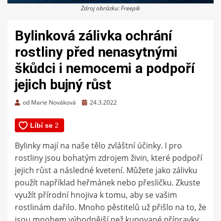
Zdroj obrázku: Freepik
Bylinková zálivka ochrání
rostliny před nenasytnými
škůdci i nemocemi a podpoří
jejich bujný růst
Zveřejněno
od
Marie Nováková
24.3.2022
dne
Bylinky mají na naše tělo zvláštní účinky. I pro
rostliny jsou bohatým zdrojem živin, které podpoří
jejich růst a následné kvetení. Můžete jako zálivku
použít například heřmánek nebo přesličku. Zkuste
využít přírodní hnojiva k tomu, aby se vašim
rostlinám dařilo. Mnoho pěstitelů už přišlo na to, že
jsou mnohem výhodnější než kupované přípravky.