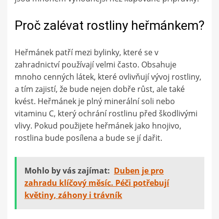
Proč zalévat rostliny heřmánkem?
Heřmánek patří mezi bylinky, které se v
zahradnictví používají velmi často. Obsahuje
mnoho cenných látek, které ovlivňují vývoj rostliny,
a tím zajistí, že bude nejen dobře růst, ale také
kvést. Heřmánek je plný minerální soli nebo
vitaminu C, který ochrání rostlinu před škodlivými
vlivy. Pokud použijete heřmánek jako hnojivo,
rostlina bude posílena a bude se jí dařit.
Mohlo by vás zajímat:
Duben je pro
zahradu klíčový měsíc. Péči potřebují
květiny, záhony i trávník