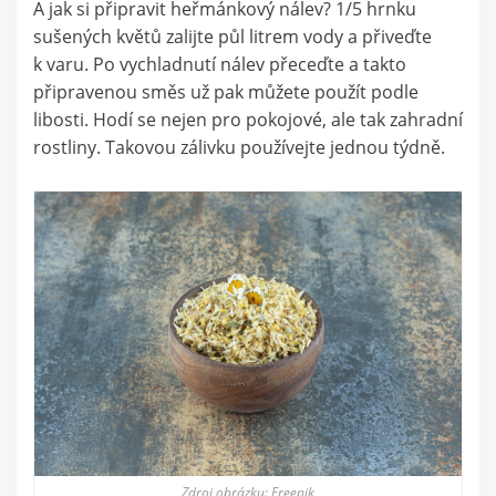
A jak si připravit heřmánkový nálev? 1/5 hrnku
sušených květů zalijte půl litrem vody a přiveďte
k varu. Po vychladnutí nálev přeceďte a takto
připravenou směs už pak můžete použít podle
libosti. Hodí se nejen pro pokojové, ale tak zahradní
rostliny. Takovou zálivku používejte jednou týdně.
Zdroj obrázku: Freepik