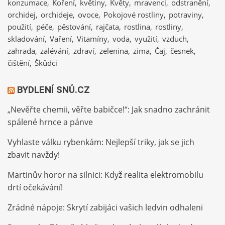
konzumace
Koření
květiny
Květy
mravenci
odstranění
orchidej
orchideje
ovoce
Pokojové rostliny
potraviny
použití
péče
pěstování
rajčata
rostlina
rostliny
skladování
Vaření
Vitamíny
voda
využití
vzduch
zahrada
zalévání
zdraví
zelenina
zima
Čaj
česnek
čištění
Škůdci
BYDLENÍ SNŮ.CZ
„Nevěřte chemii, věřte babičce!“: Jak snadno zachránit
spálené hrnce a pánve
Vyhlaste válku rybenkám: Nejlepší triky, jak se jich
zbavit navždy!
Martinův horor na silnici: Když realita elektromobilu
drtí očekávání!
Zrádné nápoje: Skrytí zabijáci vašich ledvin odhaleni