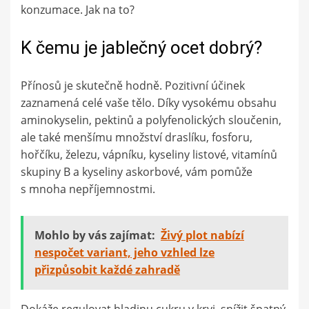
konzumace. Jak na to?
K čemu je jablečný ocet dobrý?
Přínosů je skutečně hodně. Pozitivní účinek
zaznamená celé vaše tělo. Díky vysokému obsahu
aminokyselin, pektinů a polyfenolických sloučenin,
ale také menšímu množství draslíku, fosforu,
hořčíku, železu, vápníku, kyseliny listové, vitamínů
skupiny B a kyseliny askorbové, vám pomůže
s mnoha nepříjemnostmi.
Mohlo by vás zajímat:
Živý plot nabízí
nespočet variant, jeho vzhled lze
přizpůsobit každé zahradě
Dokáže regulovat hladinu cukru v krvi, snížit špatný