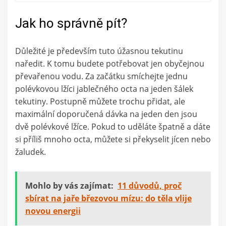
Jak ho správně pít?
Důležité je především tuto úžasnou tekutinu
naředit. K tomu budete potřebovat jen obyčejnou
převařenou vodu. Za začátku smíchejte jednu
polévkovou lžíci jablečného octa na jeden šálek
tekutiny. Postupně můžete trochu přidat, ale
maximální doporučená dávka na jeden den jsou
dvě polévkové lžíce. Pokud to uděláte špatně a dáte
si příliš mnoho octa, můžete si překyselit jícen nebo
žaludek.
Mohlo by vás zajímat:
11 důvodů, proč
sbírat na jaře březovou mízu: do těla vlije
novou energii