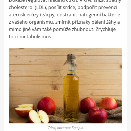
cholesterol (LDL), posílit srdce, podpořit prevenci
aterosklerózy i zácpy, odstranit patogenní bakterie
z vašeho organismu, zmírnit příznaky pálení žáhy a
mimo jiné vám také pomůže zhubnout. Zrychluje
totiž metabolismus.
Zdroj obrázku: Freepik