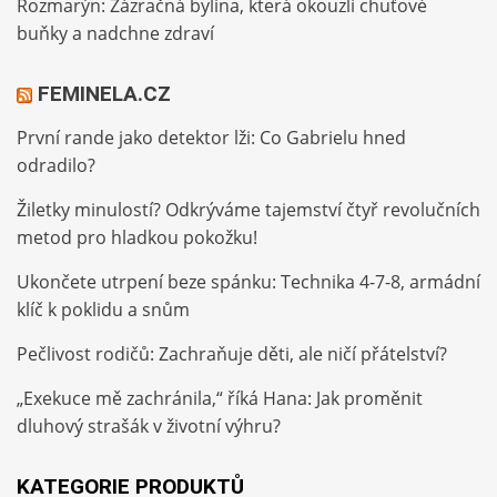
Rozmarýn: Zázračná bylina, která okouzlí chuťové
buňky a nadchne zdraví
FEMINELA.CZ
První rande jako detektor lži: Co Gabrielu hned
odradilo?
Žiletky minulostí? Odkrýváme tajemství čtyř revolučních
metod pro hladkou pokožku!
Ukončete utrpení beze spánku: Technika 4-7-8, armádní
klíč k poklidu a snům
Pečlivost rodičů: Zachraňuje děti, ale ničí přátelství?
„Exekuce mě zachránila,“ říká Hana: Jak proměnit
dluhový strašák v životní výhru?
KATEGORIE PRODUKTŮ