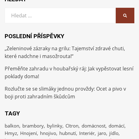
Vyhledat:
HLEDA
POSLEDNÍ PŘÍSPĚVKY
„Zeleninové zázraky na grilu: Tajemství zdravé chuti,
které nadchne i masožrouta!“
Přeměňte zahradu v houbařský ráj: Jak vypěstovat lesní
poklady doma!
Rozlučte se se slimáky jednou provždy: Ocet a pivo v
boji proti zahradním škůdcům
TAGY
balkon
brambory
bylinky
CItron
domácnost
domácí
Hmyz
Hnojení
hnojivo
hubnutí
Interiér
jaro
jídlo