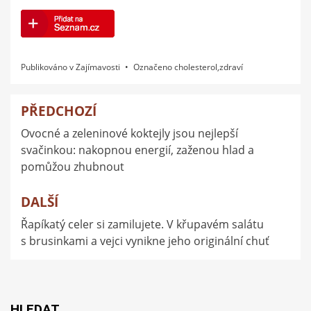
Publikováno v
Zajímavosti
Označeno
cholesterol
,
zdraví
PŘEDCHOZÍ
Navigace
Ovocné a zeleninové koktejly jsou nejlepší
pro
svačinkou: nakopnou energií, zaženou hlad a
příspěvek
pomůžou zhubnout
DALŠÍ
Řapíkatý celer si zamilujete. V křupavém salátu
s brusinkami a vejci vynikne jeho originální chuť
HLEDAT