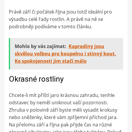
Právě září či počátek října jsou totiž ideální pro
výsadbu celé řady rostlin. A právě na ně se
podrobněji podíváme v tomto článku.
Mohlo by vás zajímat:
Kapradiny jsou
skvělou volbou pro koupelnu i stinný kout.
Ke spokojenosti jim stačí málo
Okrasné rostliny
Chcete-li mít příští jaro krásnou zahradu, tenhle
odstavec by neměl uniknout vaší pozornosti.
Zhruba v polovině září byste měli vysadit krokusy
nebo sněženky, které vám zpříjemní příchod jara.
Na přelomu září a října pak přijde čas na různé
okrasné cibuloviny, jako jsou třeba tulipány. Pokud