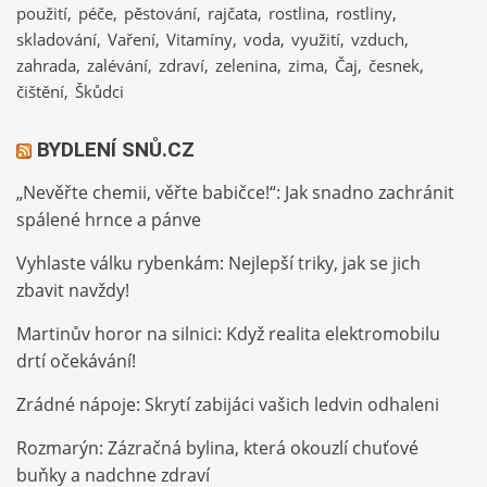
použití
péče
pěstování
rajčata
rostlina
rostliny
skladování
Vaření
Vitamíny
voda
využití
vzduch
zahrada
zalévání
zdraví
zelenina
zima
Čaj
česnek
čištění
Škůdci
BYDLENÍ SNŮ.CZ
„Nevěřte chemii, věřte babičce!“: Jak snadno zachránit
spálené hrnce a pánve
Vyhlaste válku rybenkám: Nejlepší triky, jak se jich
zbavit navždy!
Martinův horor na silnici: Když realita elektromobilu
drtí očekávání!
Zrádné nápoje: Skrytí zabijáci vašich ledvin odhaleni
Rozmarýn: Zázračná bylina, která okouzlí chuťové
buňky a nadchne zdraví