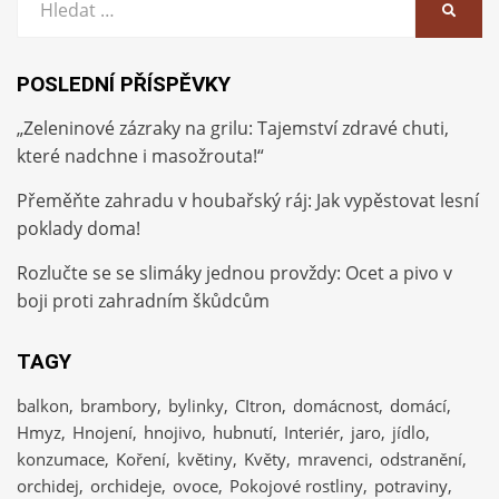
HLEDA
POSLEDNÍ PŘÍSPĚVKY
„Zeleninové zázraky na grilu: Tajemství zdravé chuti,
které nadchne i masožrouta!“
Přeměňte zahradu v houbařský ráj: Jak vypěstovat lesní
poklady doma!
Rozlučte se se slimáky jednou provždy: Ocet a pivo v
boji proti zahradním škůdcům
TAGY
balkon
brambory
bylinky
CItron
domácnost
domácí
Hmyz
Hnojení
hnojivo
hubnutí
Interiér
jaro
jídlo
konzumace
Koření
květiny
Květy
mravenci
odstranění
orchidej
orchideje
ovoce
Pokojové rostliny
potraviny