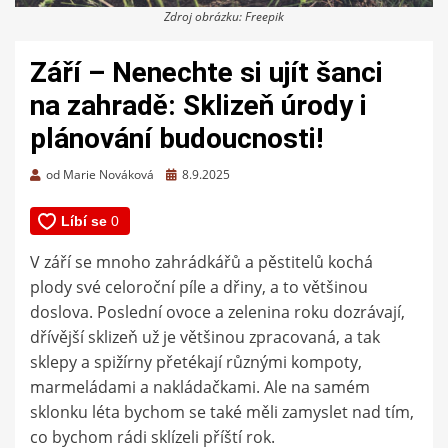
Zdroj obrázku: Freepik
Září – Nenechte si ujít šanci
na zahradě: Sklizeň úrody i
plánování budoucnosti!
Zveřejněno
od
Marie Nováková
8.9.2025
dne
V září se mnoho zahrádkářů a pěstitelů kochá
plody své celoroční píle a dřiny, a to většinou
doslova. Poslední ovoce a zelenina roku dozrávají,
dřívější sklizeň už je většinou zpracovaná, a tak
sklepy a spižírny přetékají různými kompoty,
marmeládami a nakládačkami. Ale na samém
sklonku léta bychom se také měli zamyslet nad tím,
co bychom rádi sklízeli příští rok.