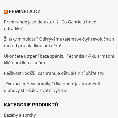
FEMINELA.CZ
První rande jako detektor lži: Co Gabrielu hned
odradilo?
Žiletky minulostí? Odkrýváme tajemství čtyř revolučních
metod pro hladkou pokožku!
Ukončete utrpení beze spánku: Technika 4-7-8, armádní
klíč k poklidu a snům
Pečlivost rodičů: Zachraňuje děti, ale ničí přátelství?
„Exekuce mě zachránila,“ říká Hana: Jak proměnit
dluhový strašák v životní výhru?
KATEGORIE PRODUKTŮ
Bazény a sprchy