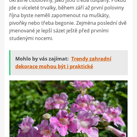
jde o víceleté trvalky, během září až první poloviny
října byste neměli zapomenout na muškáty,
pivoňky nebo třeba begonie. Zejména poslední dvě
jmenované je lepší sázet ještě před prvními
studenými nocemi.
Mohlo by vás zajímat:
Trendy zahradní
dekorace mohou být i praktické