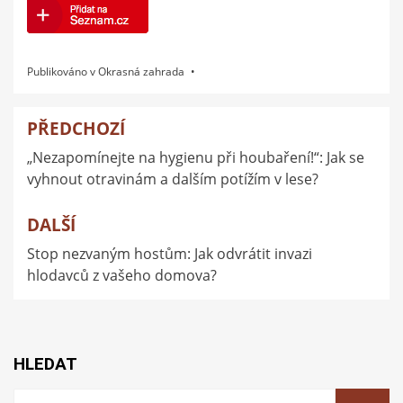
Publikováno v
Okrasná zahrada
PŘEDCHOZÍ
Navigace
„Nezapomínejte na hygienu při houbaření!“: Jak se
pro
vyhnout otravinám a dalším potížím v lese?
příspěvek
DALŠÍ
Stop nezvaným hostům: Jak odvrátit invazi
hlodavců z vašeho domova?
HLEDAT
Vyhledat: