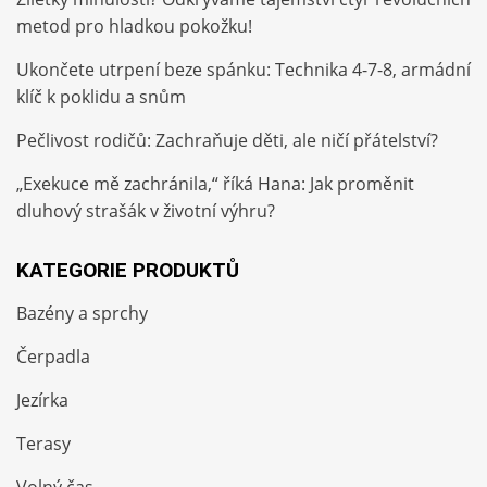
metod pro hladkou pokožku!
Ukončete utrpení beze spánku: Technika 4-7-8, armádní
klíč k poklidu a snům
Pečlivost rodičů: Zachraňuje děti, ale ničí přátelství?
„Exekuce mě zachránila,“ říká Hana: Jak proměnit
dluhový strašák v životní výhru?
KATEGORIE PRODUKTŮ
Bazény a sprchy
Čerpadla
Jezírka
Terasy
Volný čas