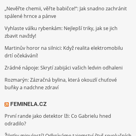
„Nevěřte chemii, věřte babičce!“: Jak snadno zachránit
spálené hrnce a pánve
Vyhlaste válku rybenkám: Nejlepší triky, jak se jich
zbavit navždy!
Martinův horor na silnici: Když realita elektromobilu
drtí očekávání!
Zrádné nápoje: Skrytí zabijáci vašich ledvin odhaleni
Rozmarýn: Zázračná bylina, která okouzlí chuťové
buňky a nadchne zdraví
FEMINELA.CZ
První rande jako detektor lži: Co Gabrielu hned
odradilo?
Žiletky minulostí? Odkrýváme tajemství čtyř revolučních