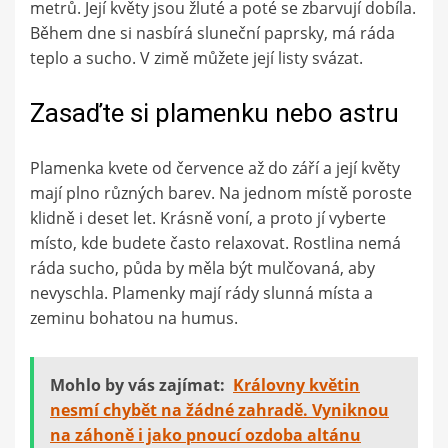
metrů. Její květy jsou žluté a poté se zbarvují dobíla.
Během dne si nasbírá sluneční paprsky, má ráda
teplo a sucho. V zimě můžete její listy svázat.
Zasaďte si plamenku nebo astru
Plamenka kvete od července až do září a její květy
mají plno různých barev. Na jednom místě poroste
klidně i deset let. Krásně voní, a proto jí vyberte
místo, kde budete často relaxovat. Rostlina nemá
ráda sucho, půda by měla být mulčovaná, aby
nevyschla. Plamenky mají rády slunná místa a
zeminu bohatou na humus.
Mohlo by vás zajímat:
Královny květin
nesmí chybět na žádné zahradě. Vyniknou
na záhoně i jako pnoucí ozdoba altánu