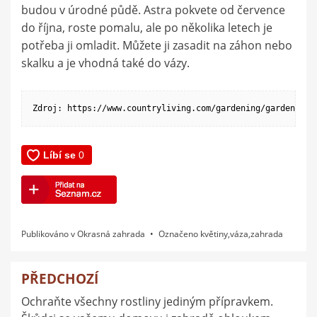
budou v úrodné půdě. Astra pokvete od července
do října, roste pomalu, ale po několika letech je
potřeba ji omladit. Můžete ji zasadit na záhon nebo
skalku a je vhodná také do vázy.
Zdroj: https://www.countryliving.com/gardening/garden-ide
Publikováno v
Okrasná zahrada
Označeno
květiny
,
váza
,
zahrada
PŘEDCHOZÍ
Navigace
Ochraňte všechny rostliny jediným přípravkem.
pro