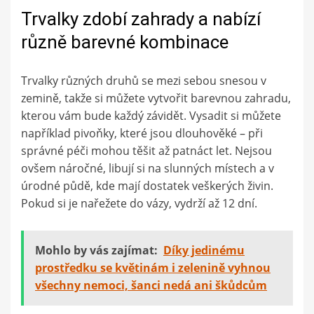
Trvalky zdobí zahrady a nabízí
různě barevné kombinace
Trvalky různých druhů se mezi sebou snesou v
zemině, takže si můžete vytvořit barevnou zahradu,
kterou vám bude každý závidět. Vysadit si můžete
například pivoňky, které jsou dlouhověké – při
správné péči mohou těšit až patnáct let. Nejsou
ovšem náročné, libují si na slunných místech a v
úrodné půdě, kde mají dostatek veškerých živin.
Pokud si je nařežete do vázy, vydrží až 12 dní.
Mohlo by vás zajímat:
Díky jedinému
prostředku se květinám i zelenině vyhnou
všechny nemoci, šanci nedá ani škůdcům