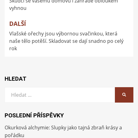
Škůdci se vašemu domovu i zahradě obloukem
příspěvek
vyhnou
DALŠÍ
Vlašské ořechy jsou výbornou svačinkou, která
naše tělo potěší. Skladovat se dají snadno po celý
rok
HLEDAT
Vyhledat:
HLEDA
POSLEDNÍ PŘÍSPĚVKY
Okurková alchymie: Slupky jako tajná zbraň krásy a
pořádku