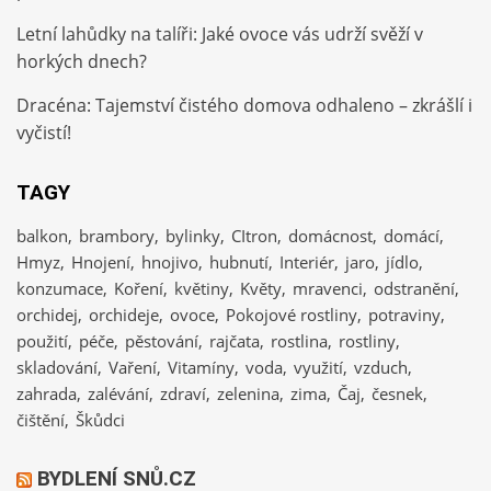
Letní lahůdky na talíři: Jaké ovoce vás udrží svěží v
horkých dnech?
Dracéna: Tajemství čistého domova odhaleno – zkrášlí i
vyčistí!
TAGY
balkon
brambory
bylinky
CItron
domácnost
domácí
Hmyz
Hnojení
hnojivo
hubnutí
Interiér
jaro
jídlo
konzumace
Koření
květiny
Květy
mravenci
odstranění
orchidej
orchideje
ovoce
Pokojové rostliny
potraviny
použití
péče
pěstování
rajčata
rostlina
rostliny
skladování
Vaření
Vitamíny
voda
využití
vzduch
zahrada
zalévání
zdraví
zelenina
zima
Čaj
česnek
čištění
Škůdci
BYDLENÍ SNŮ.CZ