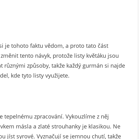
si je tohoto faktu vědom, a proto tato část
 změnit tento návyk, protože listy květáku jsou
vat různými způsoby, takže každý gurmán si najde
l, kde tyto listy využijete.
me tepelnému zpracování. Vykouzlíme z něj
vkem másla a zlaté strouhanky je klasikou. Ne
hou jíst syrové. Vyznačují se jemnou chutí, takže