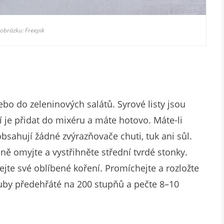
 obrázku: Freepik
bo do zeleninových salátů. Syrové listy jsou
čí je přidat do mixéru a máte hotovo. Máte-li
obsahují žádné zvýrazňovače chuti, tuk ani sůl.
ně omyjte a vystřihněte střední tvrdé stonky.
ejte své oblíbené koření. Promíchejte a rozložte
ouby předehřáté na 200 stupňů a pečte 8–10