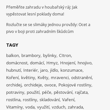
Přeměňte zahradu v houbařský ráj: Jak
vypěstovat lesní poklady doma!
Rozlučte se se slimáky jednou provždy: Ocet a
pivo v boji proti zahradním škůdcům
TAGY
balkon
brambory
bylinky
CItron
domácnost
domácí
Hmyz
Hnojení
hnojivo
hubnutí
Interiér
jaro
jídlo
konzumace
Koření
květiny
Květy
mravenci
odstranění
orchidej
orchideje
ovoce
Pokojové rostliny
potraviny
použití
péče
pěstování
rajčata
rostlina
rostliny
skladování
Vaření
Vitamíny
voda
využití
vzduch
zahrada