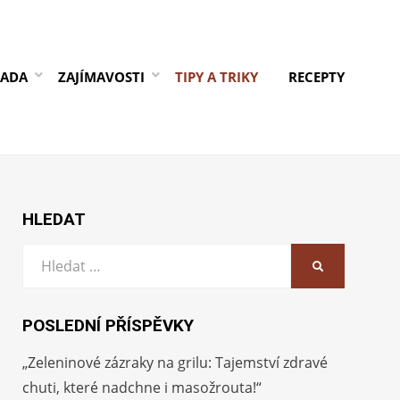
RADA
ZAJÍMAVOSTI
TIPY A TRIKY
RECEPTY
HLEDAT
Vyhledat:
HLEDAT
POSLEDNÍ PŘÍSPĚVKY
„Zeleninové zázraky na grilu: Tajemství zdravé
chuti, které nadchne i masožrouta!“