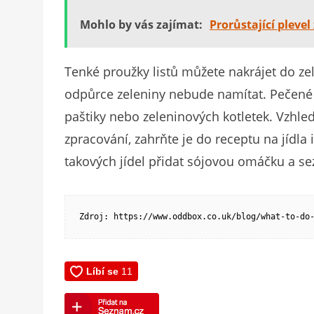
Mohlo by vás zajímat:
Prorůstající plevel
Tenké proužky listů můžete nakrájet do ze
odpůrce zeleniny nebude namítat. Pečené 
paštiky nebo zeleninových kotletek. Vzhle
zpracování, zahrňte je do receptu na jídl
takových jídel přidat sójovou omáčku a 
Zdroj: https://www.oddbox.co.uk/blog/what-to-do