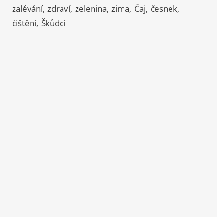
zalévání
zdraví
zelenina
zima
Čaj
česnek
čištění
Škůdci