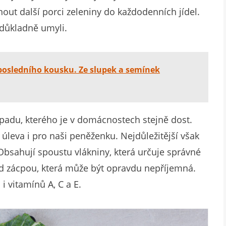
out další porci zeleniny do každodenních jídel.
důkladně umyli.
 posledního kousku. Ze slupek a semínek
dpadu, kterého je v domácnostech stejně dost.
úleva i pro naši peněženku. Nejdůležitější však
. Obsahují spoustu vlákniny, která určuje správné
ed zácpou, která může být opravdu nepříjemná.
i vitamínů A, C a E.