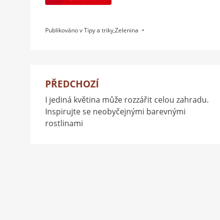
Publikováno v
Tipy a triky
,
Zelenina
PŘEDCHOZÍ
Navigace
I jediná květina může rozzářit celou zahradu.
pro
Inspirujte se neobyčejnými barevnými
příspěvek
rostlinami