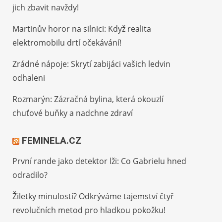
jich zbavit navždy!
Martinův horor na silnici: Když realita
elektromobilu drtí očekávání!
Zrádné nápoje: Skrytí zabijáci vašich ledvin
odhaleni
Rozmarýn: Zázračná bylina, která okouzlí
chuťové buňky a nadchne zdraví
FEMINELA.CZ
První rande jako detektor lži: Co Gabrielu hned
odradilo?
Žiletky minulostí? Odkrýváme tajemství čtyř
revolučních metod pro hladkou pokožku!