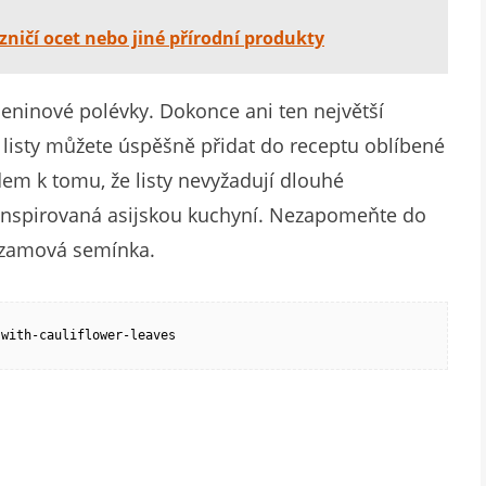
 zničí ocet nebo jiné přírodní produkty
leninové polévky. Dokonce ani ten největší
listy můžete úspěšně přidat do receptu oblíbené
dem k tomu, že listy nevyžadují dlouhé
a inspirovaná asijskou kuchyní. Nezapomeňte do
sezamová semínka.
-with-cauliflower-leaves