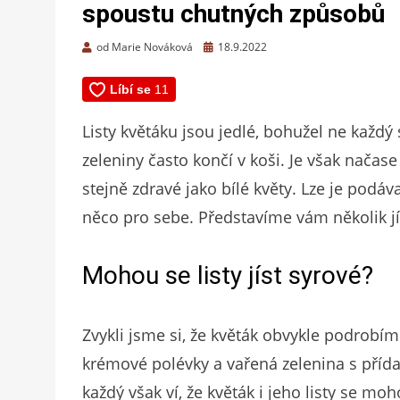
spoustu chutných způsobů
Zveřejněno
od
Marie Nováková
18.9.2022
dne
Listy květáku jsou jedlé, bohužel ne každý 
zeleniny často končí v koši. Je však načase
stejně zdravé jako bílé květy. Lze je podá
něco pro sebe. Představíme vám několik jíde
Mohou se listy jíst syrové?
Zvykli jsme si, že květák obvykle podrobí
krémové polévky a vařená zelenina s přída
každý však ví, že květák i jeho listy se mo