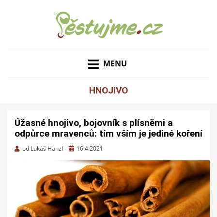
ZAHRADNÍ TIPY A NÁVODY – JAK NA PĚSTOVÁNÍ
PĚSTUJME.CZ – TIPY
OVOCE, ZELENINY A KVĚTIN
MENU
NEJEN PRO ZAHRADU
HNOJIVO
Úžasné hnojivo, bojovník s plísněmi a
odpůrce mravenců: tím vším je jediné koření
Zveřejněno
od
Lukáš Hanzl
16.4.2021
dne