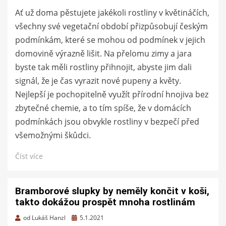
Ať už doma pěstujete jakékoli rostliny v květináčích,
všechny své vegetační období přizpůsobují českým
podmínkám, které se mohou od podmínek v jejich
domovině výrazně lišit. Na přelomu zimy a jara
byste tak měli rostliny přihnojit, abyste jim dali
signál, že je čas vyrazit nové pupeny a květy.
Nejlepší je pochopitelně využít přírodní hnojiva bez
zbytečné chemie, a to tím spíše, že v domácích
podmínkách jsou obvykle rostliny v bezpečí před
všemožnými škůdci.
Číst více
Bramborové slupky by neměly končit v koši,
takto dokážou prospět mnoha rostlinám
Zveřejněno
od
Lukáš Hanzl
5.1.2021