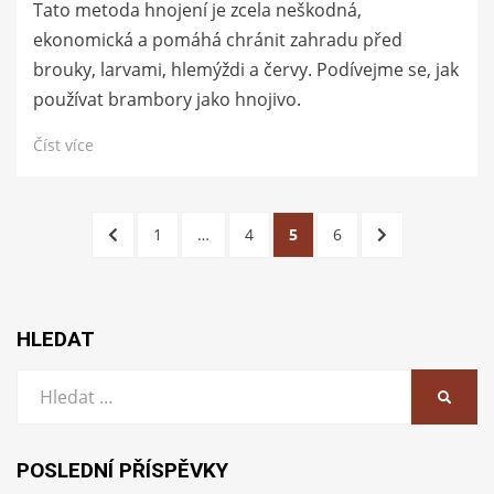
Tato metoda hnojení je zcela neškodná,
ekonomická a pomáhá chránit zahradu před
brouky, larvami, hlemýždi a červy. Podívejme se, jak
používat brambory jako hnojivo.
Číst více
Stránkování
PŘEDCHOZÍ
STRÁNKA
STRÁNKA
STRÁNKA
STRÁNKA
DALŠÍ
1
…
4
5
6
příspěvků
STRÁNKA
STRÁNKA
HLEDAT
Vyhledat:
HLEDA
POSLEDNÍ PŘÍSPĚVKY