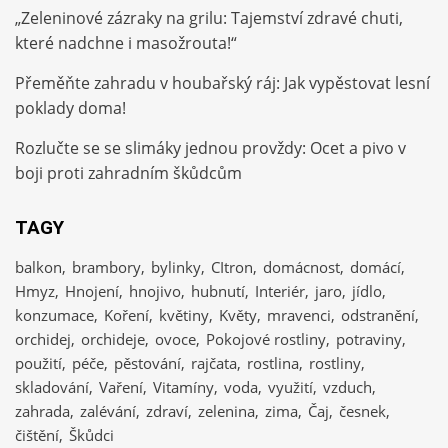
„Zeleninové zázraky na grilu: Tajemství zdravé chuti,
které nadchne i masožrouta!“
Přeměňte zahradu v houbařský ráj: Jak vypěstovat lesní
poklady doma!
Rozlučte se se slimáky jednou provždy: Ocet a pivo v
boji proti zahradním škůdcům
TAGY
balkon
brambory
bylinky
CItron
domácnost
domácí
Hmyz
Hnojení
hnojivo
hubnutí
Interiér
jaro
jídlo
konzumace
Koření
květiny
Květy
mravenci
odstranění
orchidej
orchideje
ovoce
Pokojové rostliny
potraviny
použití
péče
pěstování
rajčata
rostlina
rostliny
skladování
Vaření
Vitamíny
voda
využití
vzduch
zahrada
zalévání
zdraví
zelenina
zima
Čaj
česnek
čištění
Škůdci