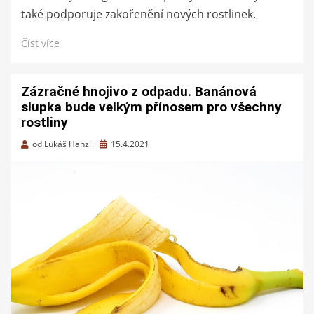
také podporuje zakořenění nových rostlinek.
Číst více
Zázračné hnojivo z odpadu. Banánová
slupka bude velkým přínosem pro všechny
rostliny
Zveřejněno
od
Lukáš Hanzl
15.4.2021
dne