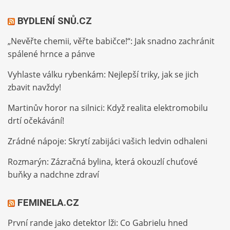
BYDLENÍ SNŮ.CZ
„Nevěřte chemii, věřte babičce!“: Jak snadno zachránit
spálené hrnce a pánve
Vyhlaste válku rybenkám: Nejlepší triky, jak se jich
zbavit navždy!
Martinův horor na silnici: Když realita elektromobilu
drtí očekávání!
Zrádné nápoje: Skrytí zabijáci vašich ledvin odhaleni
Rozmarýn: Zázračná bylina, která okouzlí chuťové
buňky a nadchne zdraví
FEMINELA.CZ
První rande jako detektor lži: Co Gabrielu hned