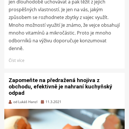
jen dlouhodobě uchovávat a pak těžit z jejich
prospěšných vlastností. Je jen na vás, jakým
způsobem se rozhodnete zbytky z vajec využít.
Mnoho možností využití Je známo, že vejce obsahují
mnoho vitamínů a mikročástic. Proto je mnoho
odborníků na výživu doporučuje konzumovat
denně.
Číst více
Zapomeňte na předražená hnojiva z
obchodu, efektivně je nahraní kuchyňský
odpad
Zveřejněno
od
Lukáš Hanzl
11.3.2021
dne