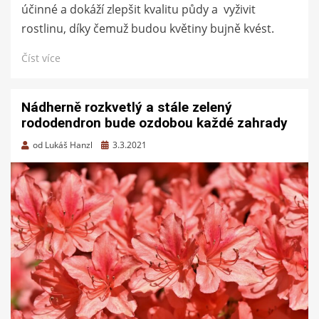
účinné a dokáží zlepšit kvalitu půdy a vyživit
rostlinu, díky čemuž budou květiny bujně kvést.
Číst více
Nádherně rozkvetlý a stále zelený
rododendron bude ozdobou každé zahrady
Zveřejněno
od
Lukáš Hanzl
3.3.2021
dne