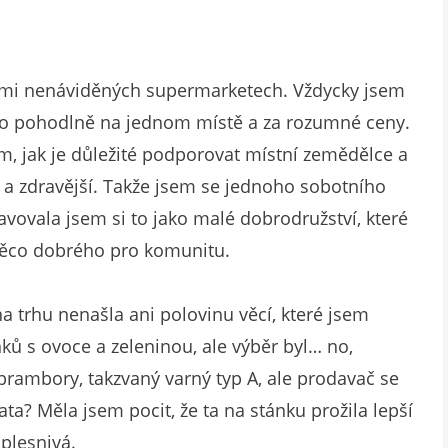
hými nenáviděných supermarketech. Vždycky jsem
echno pohodlně na jednom místě a za rozumné ceny.
, jak je důležité podporovat místní zemědělce a
jší a zdravější. Takže jsem se jednoho sobotního
tavovala jsem si to jako malé dobrodružství, které
 něco dobrého pro komunitu.
a trhu nenašla ani polovinu věcí, které jsem
ů s ovoce a zeleninou, ale výběr byl… no,
rambory, takzvaný varný typ A, ale prodavač se
ta? Měla jsem pocit, že ta na stánku prožila lepší
plesnivá.