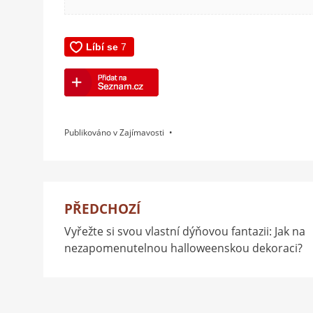
Publikováno v
Zajímavosti
PŘEDCHOZÍ
Navigace
Vyřežte si svou vlastní dýňovou fantazii: Jak na
pro
nezapomenutelnou halloweenskou dekoraci?
příspěvek