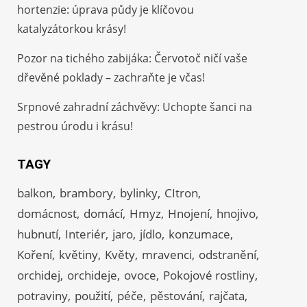
hortenzie: úprava půdy je klíčovou
katalyzátorkou krásy!
Pozor na tichého zabijáka: Červotoč ničí vaše
dřevěné poklady – zachraňte je včas!
Srpnové zahradní záchvěvy: Uchopte šanci na
pestrou úrodu i krásu!
TAGY
balkon
brambory
bylinky
CItron
domácnost
domácí
Hmyz
Hnojení
hnojivo
hubnutí
Interiér
jaro
jídlo
konzumace
Koření
květiny
Květy
mravenci
odstranění
orchidej
orchideje
ovoce
Pokojové rostliny
potraviny
použití
péče
pěstování
rajčata