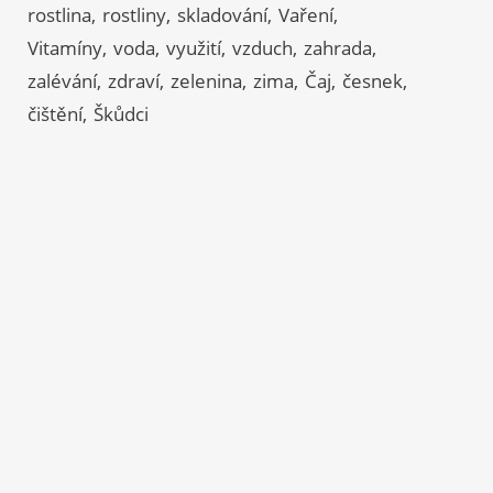
rostlina
rostliny
skladování
Vaření
Vitamíny
voda
využití
vzduch
zahrada
zalévání
zdraví
zelenina
zima
Čaj
česnek
čištění
Škůdci