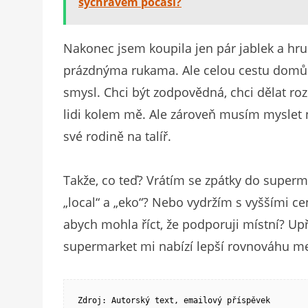
sychravém počasí?
Nakonec jsem koupila jen pár jablek a hr
prázdnýma rukama. Ale celou cestu domů 
smysl. Chci být zodpovědná, chci dělat roz
lidi kolem mě. Ale zároveň musím myslet n
své rodině na talíř.
Takže, co teď? Vrátím se zpátky do superm
„local“ a „eko“? Nebo vydržím s vyššími c
abych mohla říct, že podporuji místní? Upř
supermarket mi nabízí lepší rovnováhu me
Zdroj: Autorský text, emailový příspěvek