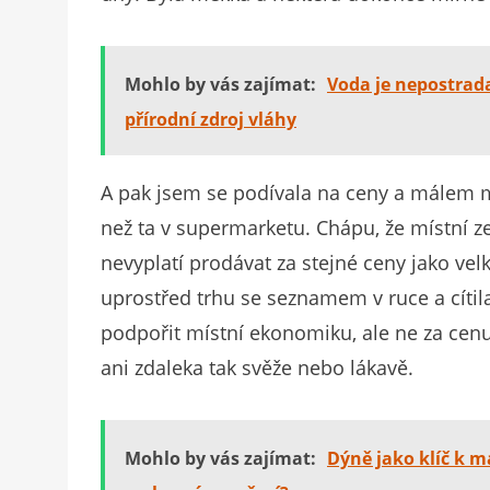
Mohlo by vás zajímat:
Voda je nepostrada
přírodní zdroj vláhy
A pak jsem se podívala na ceny a málem mi 
než ta v supermarketu. Chápu, že místní z
nevyplatí prodávat za stejné ceny jako velk
uprostřed trhu se seznamem v ruce a cíti
podpořit místní ekonomiku, ale ne za cenu
ani zdaleka tak svěže nebo lákavě.
Mohlo by vás zajímat:
Dýně jako klíč k m