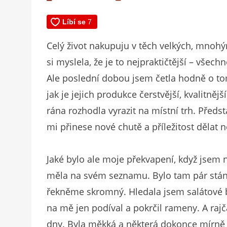
dne
Celý život nakupuju v těch velkých, mno
si myslela, že je to nejpraktičtější – vš
Ale poslední dobou jsem četla hodně o tom
jak je jejich produkce čerstvější, kvalitně
rána rozhodla vyrazit na místní trh. Předs
mi přinese nové chutě a příležitost dělat
Jaké bylo ale moje překvapení, když jsem n
měla na svém seznamu. Bylo tam pár stánk
řekněme skromný. Hledala jsem salátové b
na mě jen podíval a pokrčil rameny. A rajča
dny. Byla měkká a některá dokonce mírně 