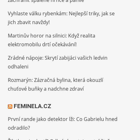
zachránit spálené hrnce a pánve
Vyhlaste válku rybenkám: Nejlepší triky, jak se
jich zbavit navždy!
Martinův horor na silnici: Když realita
elektromobilu drtí očekávání!
Zrádné nápoje: Skrytí zabijáci vašich ledvin
odhaleni
Rozmarýn: Zázračná bylina, která okouzlí
chuťové buňky a nadchne zdraví
FEMINELA.CZ
První rande jako detektor lži: Co Gabrielu hned
odradilo?