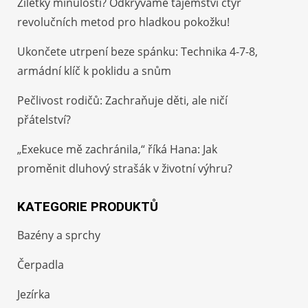
Žiletky minulostí? Odkrýváme tajemství čtyř
revolučních metod pro hladkou pokožku!
Ukončete utrpení beze spánku: Technika 4-7-8,
armádní klíč k poklidu a snům
Pečlivost rodičů: Zachraňuje děti, ale ničí
přátelství?
„Exekuce mě zachránila,“ říká Hana: Jak
proměnit dluhový strašák v životní výhru?
KATEGORIE PRODUKTŮ
Bazény a sprchy
Čerpadla
Jezírka