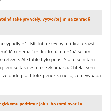
telná také pro včely. Vytvořte jim na zahradě
vypadly oči. Místní mrkev byla třikrát dražší
emědělci nemají tolik zdrojů a možná se jim
é řetězce. Ale tohle bylo příliš. Stála jsem tam
la jsem se tak nesmírně zklamaná. Chtěla jsem
, že budu platit tolik peněz za něco, co nevypadá
agickému podzimu: Jak si ho zamilovat i v