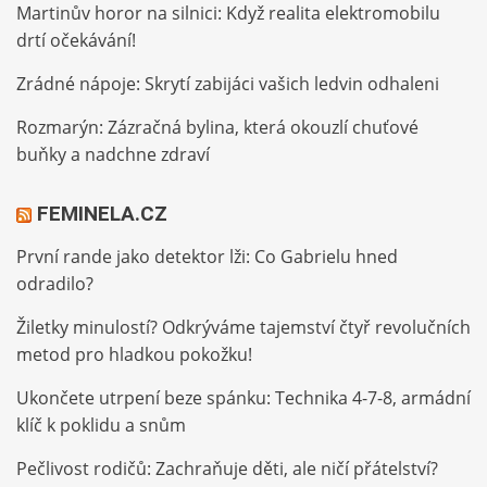
Martinův horor na silnici: Když realita elektromobilu
drtí očekávání!
Zrádné nápoje: Skrytí zabijáci vašich ledvin odhaleni
Rozmarýn: Zázračná bylina, která okouzlí chuťové
buňky a nadchne zdraví
FEMINELA.CZ
První rande jako detektor lži: Co Gabrielu hned
odradilo?
Žiletky minulostí? Odkrýváme tajemství čtyř revolučních
metod pro hladkou pokožku!
Ukončete utrpení beze spánku: Technika 4-7-8, armádní
klíč k poklidu a snům
Pečlivost rodičů: Zachraňuje děti, ale ničí přátelství?