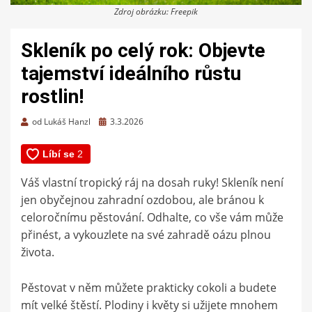
Zdroj obrázku: Freepik
Skleník po celý rok: Objevte
tajemství ideálního růstu
rostlin!
Zveřejněno
od
Lukáš Hanzl
3.3.2026
dne
Váš vlastní tropický ráj na dosah ruky! Skleník není
jen obyčejnou zahradní ozdobou, ale bránou k
celoročnímu pěstování. Odhalte, co vše vám může
přinést, a vykouzlete na své zahradě oázu plnou
života.
Pěstovat v něm můžete prakticky cokoli a budete
mít velké štěstí. Plodiny i květy si užijete mnohem