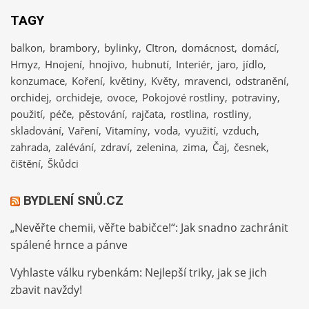
TAGY
balkon
brambory
bylinky
CItron
domácnost
domácí
Hmyz
Hnojení
hnojivo
hubnutí
Interiér
jaro
jídlo
konzumace
Koření
květiny
Květy
mravenci
odstranění
orchidej
orchideje
ovoce
Pokojové rostliny
potraviny
použití
péče
pěstování
rajčata
rostlina
rostliny
skladování
Vaření
Vitamíny
voda
využití
vzduch
zahrada
zalévání
zdraví
zelenina
zima
Čaj
česnek
čištění
Škůdci
BYDLENÍ SNŮ.CZ
„Nevěřte chemii, věřte babičce!“: Jak snadno zachránit
spálené hrnce a pánve
Vyhlaste válku rybenkám: Nejlepší triky, jak se jich
zbavit navždy!