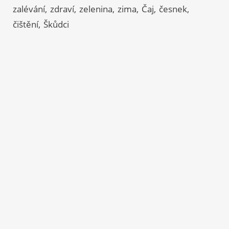
zalévání
zdraví
zelenina
zima
Čaj
česnek
čištění
Škůdci