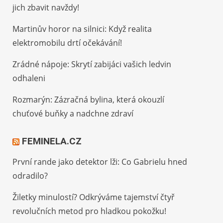
jich zbavit navždy!
Martinův horor na silnici: Když realita
elektromobilu drtí očekávání!
Zrádné nápoje: Skrytí zabijáci vašich ledvin
odhaleni
Rozmarýn: Zázračná bylina, která okouzlí
chuťové buňky a nadchne zdraví
FEMINELA.CZ
První rande jako detektor lži: Co Gabrielu hned
odradilo?
Žiletky minulostí? Odkrýváme tajemství čtyř
revolučních metod pro hladkou pokožku!