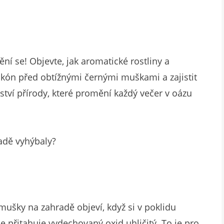
ní se! Objevte, jak aromatické rostliny a
lkón před obtížnými černými muškami a zajistit
tví přírody, které promění každý večer v oázu
adě vyhýbaly?
 mušky na zahradě objeví, když si v poklidu
 je přitahuje vydechovaný oxid uhličitý. To je pro