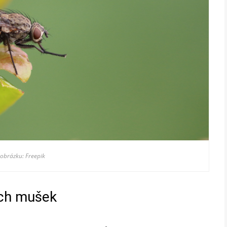
 obrázku: Freepik
ých mušek