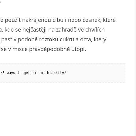
 použít nakrájenou cibuli nebo česnek, které
a, kde se nejčastěji na zahradě ve chvílích
 past v podobě roztoku cukru a octa, který
y se v misce pravděpodobně utopí.
g/5-ways-to-get-rid-of-blackfly/