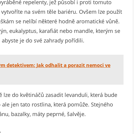
yráběné repelenty, jež působí i proti tomuto
 vytvoříte na svém těle bariéru. Ovšem lze použít
škám se nelíbí některé hodně aromatické vůně.
rýn, eukalyptus, karafiát nebo mandle, kterým se
 abyste je do své zahrady pořídili.
ým detektivem: Jak odhalit a porazit nemoci ve
 lze do květináčů zasadit levanduli, která bude
ale jen tato rostlina, která pomůže. Stejného
ánu, bazalky, máty peprné, šalvěje.
k