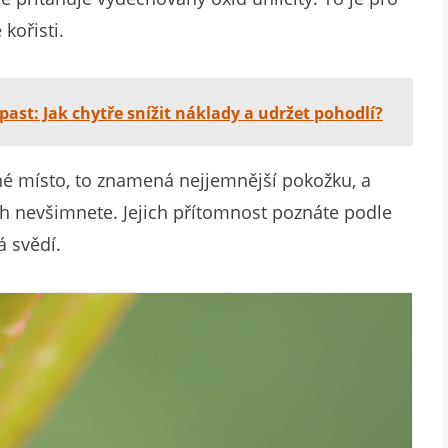
kořisti.
past: Jak chytře snížit náklady a udržet pohodlí?
né místo, to znamená nejjemnější pokožku, a
ch nevšimnete. Jejich přítomnost poznáte podle
á svědí.