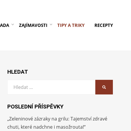
RADA
ZAJÍMAVOSTI
TIPY A TRIKY
RECEPTY
HLEDAT
Vyhledat:
HLEDAT
POSLEDNÍ PŘÍSPĚVKY
„Zeleninové zázraky na grilu: Tajemství zdravé
chuti, které nadchne i masožrouta!“