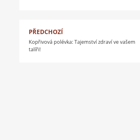
PŘEDCHOZÍ
Navigace
Kopřivová polévka: Tajemství zdraví ve vašem
pro
talíři!
příspěvek