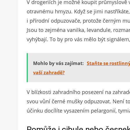
V drogeriích je možné koupit průmyslově v
otravnému hmyzu. Když se jimi nastříkáte,
i přírodní odpuzovače, protože černým mu
Jsou to zejména vanilka, levandule, rozma
vyhýbají. To by pro vás mělo být signálem,
Mohlo by vás zajímat:
Staňte se rostlinn
vaší zahradě?
V blízkosti zahradního posezení na zahradě
svou vůní černé mušky odpuzovat. Není to 
účinku docílíte vysazením pelargonií, tymi
Pomůže i cibule nebo česne