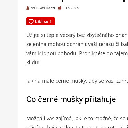
Zveřejněno
od
Lukáš Hanzl
19.6.2026
dne
Užijte si teplé večery bez zbytečného oháně
zelenina mohou ochránit vaši terasu či ba
vám klidnou pohodu. Pronikněte do tajems
klidu!
Jak na malé černé mušky, aby se vaší zahr
Co černé mušky přitahuje
Možná i vás zajímá, jak je to možné, že se
užíváte chvíle volna. Je tomu tak proto, že