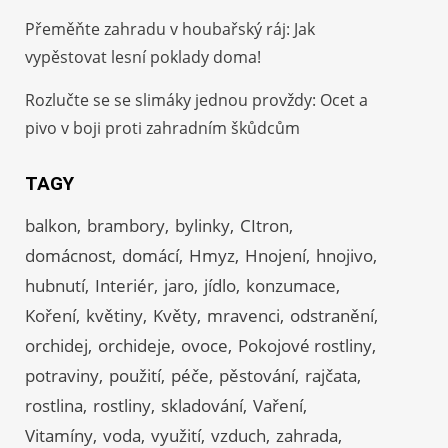
Přeměňte zahradu v houbařský ráj: Jak
vypěstovat lesní poklady doma!
Rozlučte se se slimáky jednou provždy: Ocet a
pivo v boji proti zahradním škůdcům
TAGY
balkon
brambory
bylinky
CItron
domácnost
domácí
Hmyz
Hnojení
hnojivo
hubnutí
Interiér
jaro
jídlo
konzumace
Koření
květiny
Květy
mravenci
odstranění
orchidej
orchideje
ovoce
Pokojové rostliny
potraviny
použití
péče
pěstování
rajčata
rostlina
rostliny
skladování
Vaření
Vitamíny
voda
využití
vzduch
zahrada