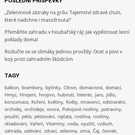
POSLEDNÍ PŘÍSPĚVKY
„Zeleninové zázraky na grilu: Tajemství zdravé chuti,
které nadchne i masožrouta!“
Přeměňte zahradu v houbařský ráj: Jak vypěstovat lesní
poklady doma!
Rozlučte se se slimáky jednou provždy: Ocet a pivo v
boji proti zahradním škůdcům
TAGY
balkon
brambory
bylinky
CItron
domácnost
domácí
Hmyz
Hnojení
hnojivo
hubnutí
Interiér
jaro
jídlo
konzumace
Koření
květiny
Květy
mravenci
odstranění
orchidej
orchideje
ovoce
Pokojové rostliny
potraviny
použití
péče
pěstování
rajčata
rostlina
rostliny
skladování
Vaření
Vitamíny
voda
využití
vzduch
zahrada
zalévání
zdraví
zelenina
zima
Čaj
česnek