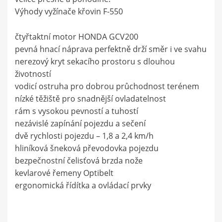
Výhody vyžínače křovin F-550
čtyřtaktní motor HONDA GCV200
pevná hnací náprava perfektně drží směr i ve svahu
nerezový kryt sekacího prostoru s dlouhou
životností
vodicí ostruha pro dobrou průchodnost terénem
nízké těžiště pro snadnější ovladatelnost
rám s vysokou pevností a tuhostí
nezávislé zapínání pojezdu a sečení
dvě rychlosti pojezdu – 1,8 a 2,4 km/h
hliníková šneková převodovka pojezdu
bezpečnostní čelisťová brzda nože
kevlarové řemeny Optibelt
ergonomická řídítka a ovládací prvky