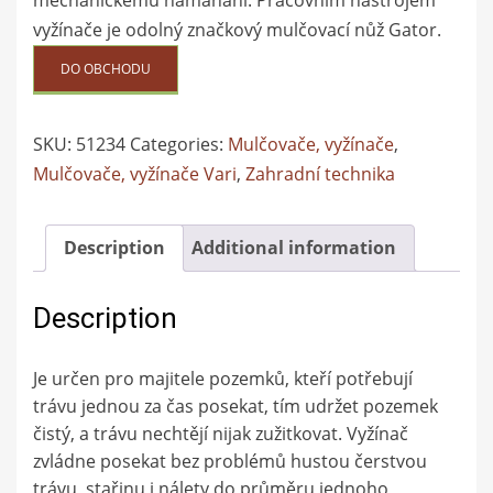
vyžínače je odolný značkový mulčovací nůž Gator.
DO OBCHODU
SKU:
51234
Categories:
Mulčovače, vyžínače
,
Mulčovače, vyžínače Vari
,
Zahradní technika
Description
Additional information
Description
Je určen pro majitele pozemků, kteří potřebují
trávu jednou za čas posekat, tím udržet pozemek
čistý, a trávu nechtějí nijak zužitkovat. Vyžínač
zvládne posekat bez problémů hustou čerstvou
trávu, stařinu i nálety do průměru jednoho