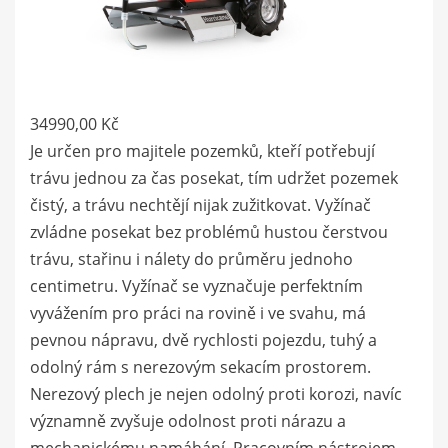
34990,00
Kč
Je určen pro majitele pozemků, kteří potřebují
trávu jednou za čas posekat, tím udržet pozemek
čistý, a trávu nechtějí nijak zužitkovat. Vyžínač
zvládne posekat bez problémů hustou čerstvou
trávu, stařinu i nálety do průměru jednoho
centimetru. Vyžínač se vyznačuje perfektním
vyvážením pro práci na rovině i ve svahu, má
pevnou nápravu, dvě rychlosti pojezdu, tuhý a
odolný rám s nerezovým sekacím prostorem.
Nerezový plech je nejen odolný proti korozi, navíc
významně zvyšuje odolnost proti nárazu a
mechanickému namáhání. Pracovním nástrojem