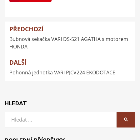
PŘEDCHOZÍ
Navigace
Bubnová sekačka VARI DS-521 AGATHA s motorem
pro
HONDA
příspěvek
DALŠÍ
Pohonná jednotka VARI PJCV224 EKODOTACE
HLEDAT
Vyhledat:
HLEDA