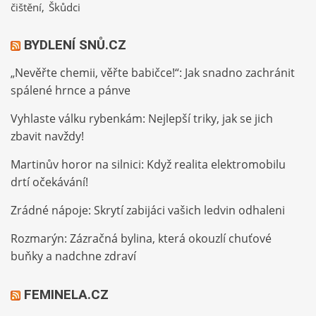
čištění
Škůdci
BYDLENÍ SNŮ.CZ
„Nevěřte chemii, věřte babičce!“: Jak snadno zachránit
spálené hrnce a pánve
Vyhlaste válku rybenkám: Nejlepší triky, jak se jich
zbavit navždy!
Martinův horor na silnici: Když realita elektromobilu
drtí očekávání!
Zrádné nápoje: Skrytí zabijáci vašich ledvin odhaleni
Rozmarýn: Zázračná bylina, která okouzlí chuťové
buňky a nadchne zdraví
FEMINELA.CZ