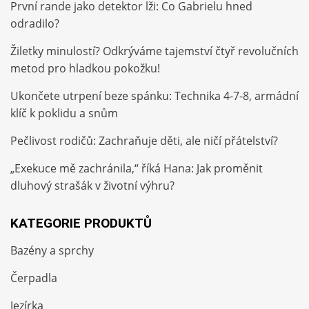
První rande jako detektor lži: Co Gabrielu hned
odradilo?
Žiletky minulostí? Odkrýváme tajemství čtyř revolučních
metod pro hladkou pokožku!
Ukončete utrpení beze spánku: Technika 4-7-8, armádní
klíč k poklidu a snům
Pečlivost rodičů: Zachraňuje děti, ale ničí přátelství?
„Exekuce mě zachránila,“ říká Hana: Jak proměnit
dluhový strašák v životní výhru?
KATEGORIE PRODUKTŮ
Bazény a sprchy
Čerpadla
Jezírka