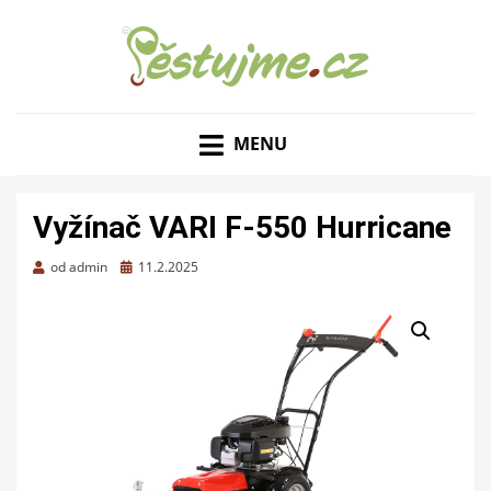
ZAHRADNÍ TIPY A NÁVODY – JAK NA PĚSTOVÁNÍ
PĚSTUJME.CZ – TIPY
OVOCE, ZELENINY A KVĚTIN
MENU
NEJEN PRO ZAHRADU
Vyžínač VARI F-550 Hurricane
Zveřejněno
od
admin
11.2.2025
dne