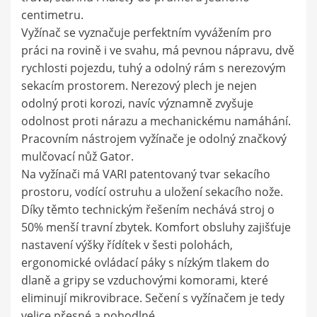
centimetru.
Vyžínač se vyznačuje perfektním vyvážením pro
práci na rovině i ve svahu, má pevnou nápravu, dvě
rychlosti pojezdu, tuhý a odolný rám s nerezovým
sekacím prostorem. Nerezový plech je nejen
odolný proti korozi, navíc významně zvyšuje
odolnost proti nárazu a mechanickému namáhání.
Pracovním nástrojem vyžínače je odolný značkový
mulčovací nůž Gator.
Na vyžínači má VARI patentovaný tvar sekacího
prostoru, vodící ostruhu a uložení sekacího nože.
Díky těmto technickým řešením nechává stroj o
50% menší travní zbytek. Komfort obsluhy zajišťuje
nastavení výšky řídítek v šesti polohách,
ergonomické ovládací páky s nízkým tlakem do
dlaně a gripy se vzduchovými komorami, které
eliminují mikrovibrace. Sečení s vyžínačem je tedy
velice přesné a pohodlné.