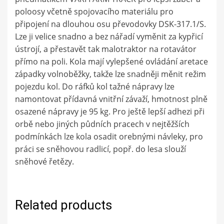
poloosy včetně spojovacího materiálu pro
připojení na dlouhou osu převodovky DSK-317.1/S.
Lze ji velice snadno a bez nářadí vyměnit za kypřicí
ústrojí, a přestavět tak malotraktor na rotavátor
přímo na poli. Kola mají vylepšené ovládání aretace
západky volnoběžky, takže lze snadněji měnit režim
pojezdu kol. Do ráfků kol tažné nápravy lze
namontovat přídavná vnitřní závaží, hmotnost plně
osazené nápravy je 95 kg. Pro ještě lepší adhezi při
orbě nebo jiných půdních pracech v nejtěžších
podmínkách lze kola osadit orebnými návleky, pro
práci se sněhovou radlicí, popř. do lesa slouží
sněhové řetězy.
Related products