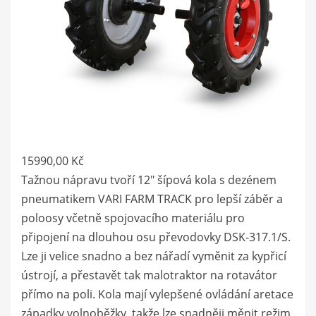
15990,00
Kč
Tažnou nápravu tvoří 12″ šípová kola s dezénem
pneumatikem VARI FARM TRACK pro lepší záběr a
poloosy včetně spojovacího materiálu pro
připojení na dlouhou osu převodovky DSK-317.1/S.
Lze ji velice snadno a bez nářadí vyměnit za kypřicí
ústrojí, a přestavět tak malotraktor na rotavátor
přímo na poli. Kola mají vylepšené ovládání aretace
západky volnoběžky, takže lze snadněji měnit režim