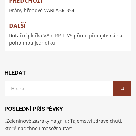
PŘEDCHOZÍ
Navigace
Brány hřebové VARI ABR-354
pro
příspěvek
DALŠÍ
Rotační plečka VARI RP-T2/S přímo připojitelná na
pohonnou jednotku
HLEDAT
Vyhledat:
HLEDA
POSLEDNÍ PŘÍSPĚVKY
„Zeleninové zázraky na grilu: Tajemství zdravé chuti,
které nadchne i masožrouta!“