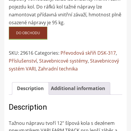
pojezdu kol. Do ráfků kol tažné nápravy lze
namontovat přídavná vnitřní závaží, hmotnost plně
osazené nápravy je 95 kg.
DO OBCHODU
SKU:
29616
Categories:
Převodová skříň DSK-317
,
Příslušenství
,
Stavebnicové systémy
,
Stavebnicový
systém VARI
,
Zahradní technika
Description
Additional information
Description
Tažnou nápravu tvoří 12″ šípová kola s dezénem
pneumatikem VARI FARM TRACK pro lepší záběr a