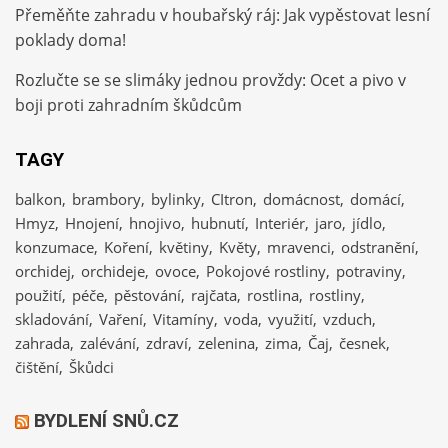
Přeměňte zahradu v houbařský ráj: Jak vypěstovat lesní
poklady doma!
Rozlučte se se slimáky jednou provždy: Ocet a pivo v
boji proti zahradním škůdcům
TAGY
balkon
brambory
bylinky
CItron
domácnost
domácí
Hmyz
Hnojení
hnojivo
hubnutí
Interiér
jaro
jídlo
konzumace
Koření
květiny
Květy
mravenci
odstranění
orchidej
orchideje
ovoce
Pokojové rostliny
potraviny
použití
péče
pěstování
rajčata
rostlina
rostliny
skladování
Vaření
Vitamíny
voda
využití
vzduch
zahrada
zalévání
zdraví
zelenina
zima
Čaj
česnek
čištění
Škůdci
BYDLENÍ SNŮ.CZ