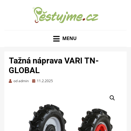
ZAHRADNÍ TIPY A NÁVODY – JAK NA PĚSTOVÁNÍ
PĚSTUJME.CZ – TIPY
OVOCE, ZELENINY A KVĚTIN
MENU
NEJEN PRO ZAHRADU
Tažná náprava VARI TN-
GLOBAL
Zveřejněno
od
admin
11.2.2025
dne