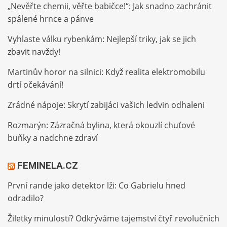
„Nevěřte chemii, věřte babičce!“: Jak snadno zachránit
spálené hrnce a pánve
Vyhlaste válku rybenkám: Nejlepší triky, jak se jich
zbavit navždy!
Martinův horor na silnici: Když realita elektromobilu
drtí očekávání!
Zrádné nápoje: Skrytí zabijáci vašich ledvin odhaleni
Rozmarýn: Zázračná bylina, která okouzlí chuťové
buňky a nadchne zdraví
FEMINELA.CZ
První rande jako detektor lži: Co Gabrielu hned
odradilo?
Žiletky minulostí? Odkrýváme tajemství čtyř revolučních