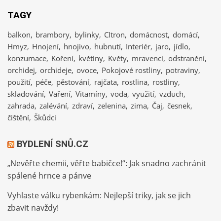
TAGY
balkon
brambory
bylinky
CItron
domácnost
domácí
Hmyz
Hnojení
hnojivo
hubnutí
Interiér
jaro
jídlo
konzumace
Koření
květiny
Květy
mravenci
odstranění
orchidej
orchideje
ovoce
Pokojové rostliny
potraviny
použití
péče
pěstování
rajčata
rostlina
rostliny
skladování
Vaření
Vitamíny
voda
využití
vzduch
zahrada
zalévání
zdraví
zelenina
zima
Čaj
česnek
čištění
Škůdci
BYDLENÍ SNŮ.CZ
„Nevěřte chemii, věřte babičce!“: Jak snadno zachránit
spálené hrnce a pánve
Vyhlaste válku rybenkám: Nejlepší triky, jak se jich
zbavit navždy!