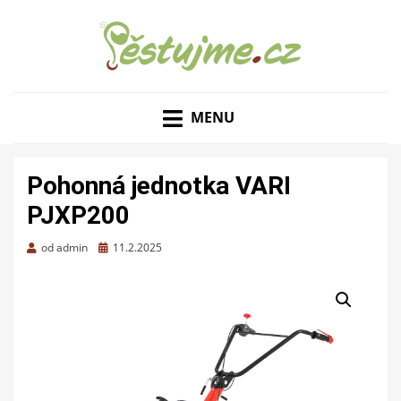
ZAHRADNÍ TIPY A NÁVODY – JAK NA PĚSTOVÁNÍ
PĚSTUJME.CZ – TIPY
OVOCE, ZELENINY A KVĚTIN
MENU
NEJEN PRO ZAHRADU
Pohonná jednotka VARI
PJXP200
Zveřejněno
od
admin
11.2.2025
dne