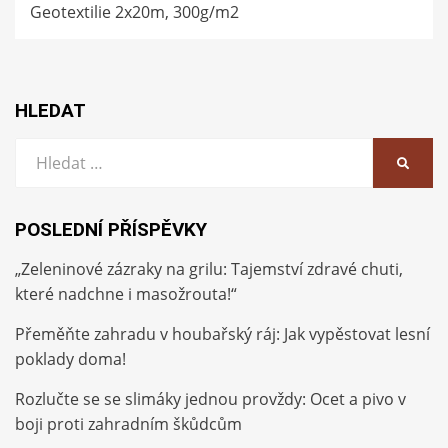
Geotextilie 2x20m, 300g/m2
HLEDAT
Vyhledat:
HLEDA
POSLEDNÍ PŘÍSPĚVKY
„Zeleninové zázraky na grilu: Tajemství zdravé chuti,
které nadchne i masožrouta!“
Přeměňte zahradu v houbařský ráj: Jak vypěstovat lesní
poklady doma!
Rozlučte se se slimáky jednou provždy: Ocet a pivo v
boji proti zahradním škůdcům