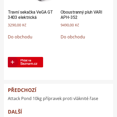
Travní sekačka VeGA GT
Oboustranný pluh VARI
3403 elektrická
APH-352
3290,00
Kč
9490,00
Kč
Do obchodu
Do obchodu
PŘEDCHOZÍ
Navigace
Attack Pond 10kg přípravek proti vláknité řase
pro
příspěvek
DALŠÍ