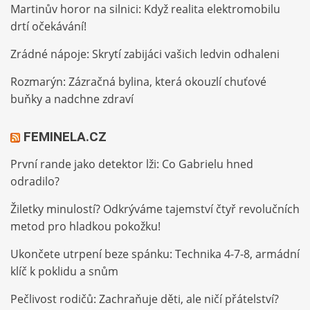
Martinův horor na silnici: Když realita elektromobilu
drtí očekávání!
Zrádné nápoje: Skrytí zabijáci vašich ledvin odhaleni
Rozmarýn: Zázračná bylina, která okouzlí chuťové
buňky a nadchne zdraví
FEMINELA.CZ
První rande jako detektor lži: Co Gabrielu hned
odradilo?
Žiletky minulostí? Odkrýváme tajemství čtyř revolučních
metod pro hladkou pokožku!
Ukončete utrpení beze spánku: Technika 4-7-8, armádní
klíč k poklidu a snům
Pečlivost rodičů: Zachraňuje děti, ale ničí přátelství?