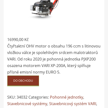
16990,00
Kč
Čtyřtaktní OHV motor o obsahu 196 ccm s litinovou
vložkou válce je spolehlivým srdcem malotraktorů
VARI. Od roku 2020 je pohonná jednotka PJXP200
osazena motorem VARI XP-200A, který splňuje
přísné emisní normy EURO 5.
DO OBCHODU
SKU:
34032
Categories:
Pohonné jednotky
,
Stavebnicové systémy
,
Stavebnicový systém VARI
,