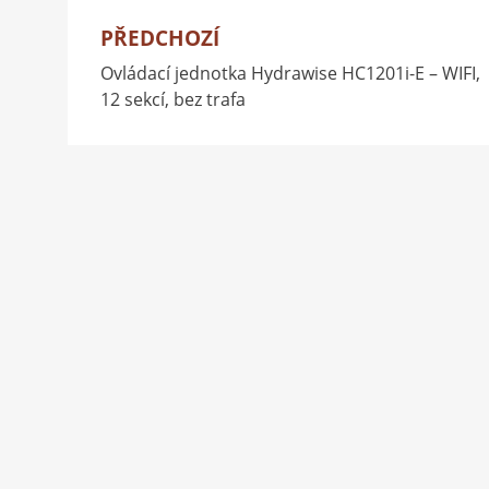
PŘEDCHOZÍ
Navigace
Ovládací jednotka Hydrawise HC1201i-E – WIFI,
pro
12 sekcí, bez trafa
příspěvek