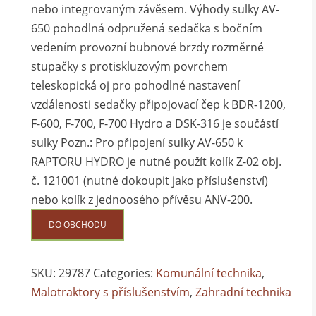
nebo integrovaným závěsem. Výhody sulky AV-
650 pohodlná odpružená sedačka s bočním
vedením provozní bubnové brzdy rozměrné
stupačky s protiskluzovým povrchem
teleskopická oj pro pohodlné nastavení
vzdálenosti sedačky připojovací čep k BDR-1200,
F-600, F-700, F-700 Hydro a DSK-316 je součástí
sulky Pozn.: Pro připojení sulky AV-650 k
RAPTORU HYDRO je nutné použít kolík Z-02 obj.
č. 121001 (nutné dokoupit jako příslušenství)
nebo kolík z jednoosého přívěsu ANV-200.
DO OBCHODU
SKU:
29787
Categories:
Komunální technika
,
Malotraktory s příslušenstvím
,
Zahradní technika