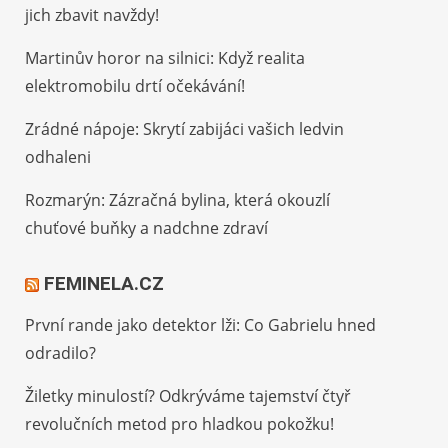
jich zbavit navždy!
Martinův horor na silnici: Když realita
elektromobilu drtí očekávání!
Zrádné nápoje: Skrytí zabijáci vašich ledvin
odhaleni
Rozmarýn: Zázračná bylina, která okouzlí
chuťové buňky a nadchne zdraví
FEMINELA.CZ
První rande jako detektor lži: Co Gabrielu hned
odradilo?
Žiletky minulostí? Odkrýváme tajemství čtyř
revolučních metod pro hladkou pokožku!