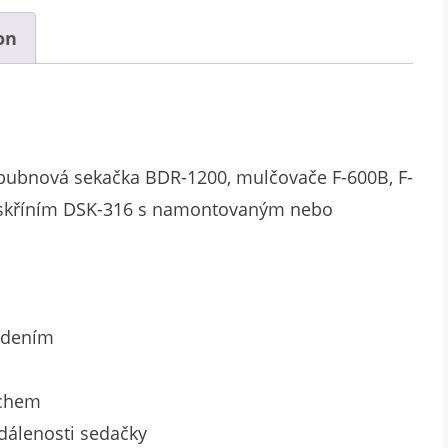
on
oububnová sekačka BDR-1200, mulčovače F-600B, F-
 skříním DSK-316 s namontovaným nebo
edením
rchem
dálenosti sedačky