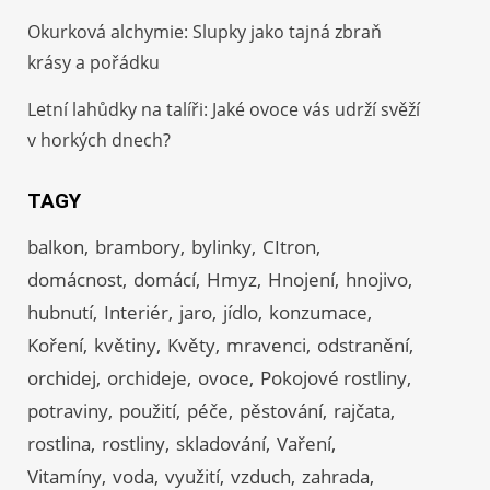
Okurková alchymie: Slupky jako tajná zbraň
krásy a pořádku
Letní lahůdky na talíři: Jaké ovoce vás udrží svěží
v horkých dnech?
TAGY
balkon
brambory
bylinky
CItron
domácnost
domácí
Hmyz
Hnojení
hnojivo
hubnutí
Interiér
jaro
jídlo
konzumace
Koření
květiny
Květy
mravenci
odstranění
orchidej
orchideje
ovoce
Pokojové rostliny
potraviny
použití
péče
pěstování
rajčata
rostlina
rostliny
skladování
Vaření
Vitamíny
voda
využití
vzduch
zahrada