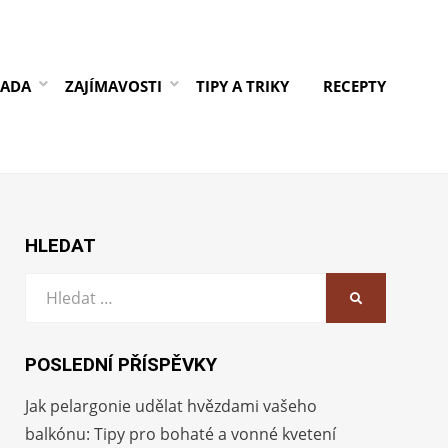
RADA
ZAJÍMAVOSTI
TIPY A TRIKY
RECEPTY
HLEDAT
Vyhledat:
HLEDAT
POSLEDNÍ PŘÍSPĚVKY
Jak pelargonie udělat hvězdami vašeho
balkónu: Tipy pro bohaté a vonné kvetení