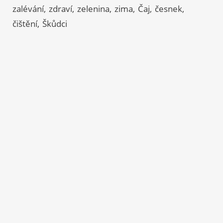
zalévání
zdraví
zelenina
zima
Čaj
česnek
čištění
Škůdci