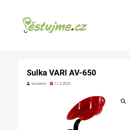
ZAHRADNÍ TIPY A NÁVODY – JAK NA
PĚSTUJME.CZ –
PĚSTOVÁNÍ OVOCE, ZELENINY A KVĚTIN
TIPY NEJEN
Sulka VARI AV-650
PRO ZAHRADU
Zveřejněno
od
admin
11.2.2025
dne