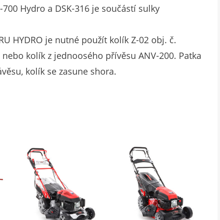
F-700 Hydro a DSK-316 je součástí sulky
RU HYDRO je nutné použít kolík Z-02 obj. č.
) nebo kolík z jednoosého přívěsu ANV-200. Patka
věsu, kolík se zasune shora.