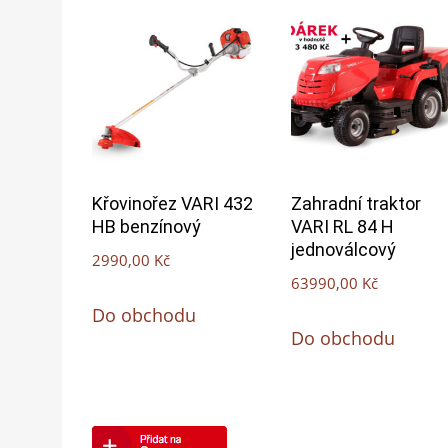
Křovinořez VARI 432
Zahradní traktor
HB benzínový
VARI RL 84 H
jednoválcový
2990,00
Kč
63990,00
Kč
Do obchodu
Do obchodu