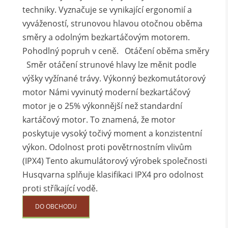
techniky. Vyznačuje se vynikající ergonomií a
vyvážeností, strunovou hlavou otočnou oběma
směry a odolným bezkartáčovým motorem.
Pohodlný popruh v ceně. Otáčení oběma směry
Směr otáčení strunové hlavy lze měnit podle
výšky vyžínané trávy. Výkonný bezkomutátorový
motor Námi vyvinutý moderní bezkartáčový
motor je o 25% výkonnější než standardní
kartáčový motor. To znamená, že motor
poskytuje vysoký točivý moment a konzistentní
výkon. Odolnost proti povětrnostním vlivům
(IPX4) Tento akumulátorový výrobek společnosti
Husqvarna splňuje klasifikaci IPX4 pro odolnost
proti stříkající vodě.
DO OBCHODU