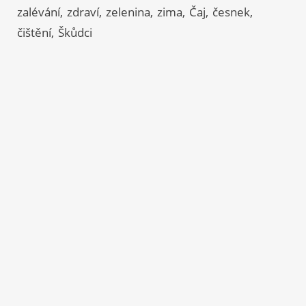
zalévání
zdraví
zelenina
zima
Čaj
česnek
čištění
Škůdci