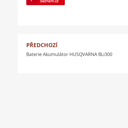
PŘEDCHOZÍ
Navigace
Baterie Akumulátor HUSQVARNA BLi300
pro
příspěvek