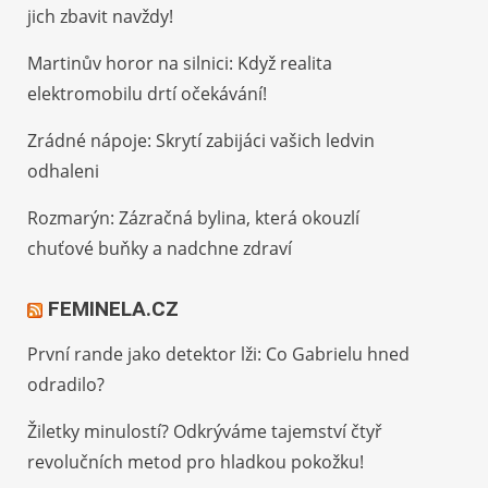
jich zbavit navždy!
Martinův horor na silnici: Když realita
elektromobilu drtí očekávání!
Zrádné nápoje: Skrytí zabijáci vašich ledvin
odhaleni
Rozmarýn: Zázračná bylina, která okouzlí
chuťové buňky a nadchne zdraví
FEMINELA.CZ
První rande jako detektor lži: Co Gabrielu hned
odradilo?
Žiletky minulostí? Odkrýváme tajemství čtyř
revolučních metod pro hladkou pokožku!