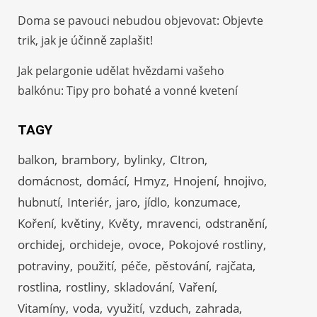
Doma se pavouci nebudou objevovat: Objevte
trik, jak je účinně zaplašit!
Jak pelargonie udělat hvězdami vašeho
balkónu: Tipy pro bohaté a vonné kvetení
TAGY
balkon
brambory
bylinky
CItron
domácnost
domácí
Hmyz
Hnojení
hnojivo
hubnutí
Interiér
jaro
jídlo
konzumace
Koření
květiny
Květy
mravenci
odstranění
orchidej
orchideje
ovoce
Pokojové rostliny
potraviny
použití
péče
pěstování
rajčata
rostlina
rostliny
skladování
Vaření
Vitamíny
voda
využití
vzduch
zahrada