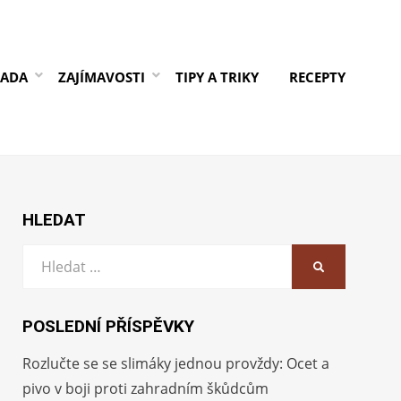
RADA
ZAJÍMAVOSTI
TIPY A TRIKY
RECEPTY
HLEDAT
Vyhledat:
HLEDAT
POSLEDNÍ PŘÍSPĚVKY
Rozlučte se se slimáky jednou provždy: Ocet a
pivo v boji proti zahradním škůdcům