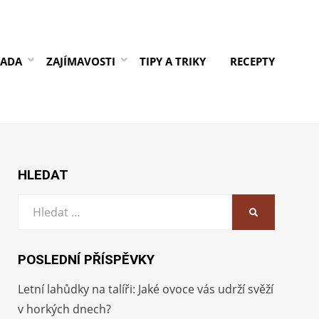
RADA
ZAJÍMAVOSTI
TIPY A TRIKY
RECEPTY
HLEDAT
Vyhledat:
HLEDAT
POSLEDNÍ PŘÍSPĚVKY
Letní lahůdky na talíři: Jaké ovoce vás udrží svěží
v horkých dnech?