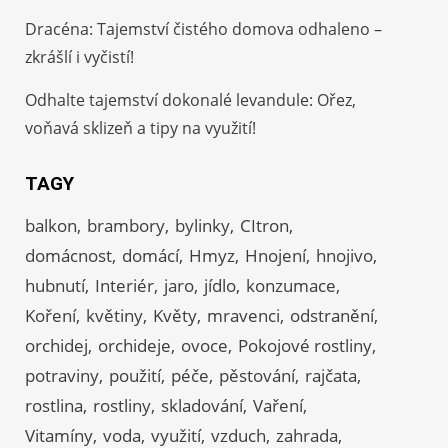
Dracéna: Tajemství čistého domova odhaleno –
zkrášlí i vyčistí!
Odhalte tajemství dokonalé levandule: Ořez,
voňavá sklizeň a tipy na využití!
TAGY
balkon
brambory
bylinky
CItron
domácnost
domácí
Hmyz
Hnojení
hnojivo
hubnutí
Interiér
jaro
jídlo
konzumace
Koření
květiny
Květy
mravenci
odstranění
orchidej
orchideje
ovoce
Pokojové rostliny
potraviny
použití
péče
pěstování
rajčata
rostlina
rostliny
skladování
Vaření
Vitamíny
voda
využití
vzduch
zahrada