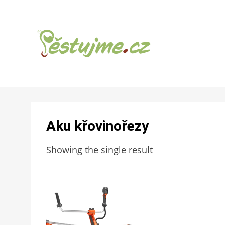
ZAHRADNÍ TIPY A NÁVODY – JAK NA
PĚSTUJME.CZ –
PĚSTOVÁNÍ OVOCE, ZELENINY A KVĚTIN
TIPY NEJEN
Aku křovinořezy
PRO ZAHRADU
Showing the single result