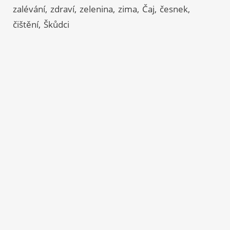
zalévání
zdraví
zelenina
zima
Čaj
česnek
čištění
Škůdci