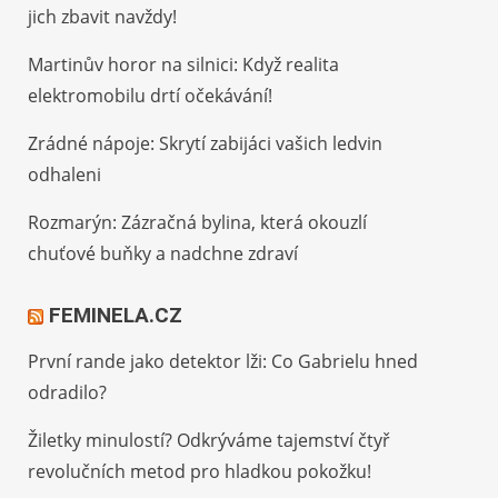
jich zbavit navždy!
Martinův horor na silnici: Když realita
elektromobilu drtí očekávání!
Zrádné nápoje: Skrytí zabijáci vašich ledvin
odhaleni
Rozmarýn: Zázračná bylina, která okouzlí
chuťové buňky a nadchne zdraví
FEMINELA.CZ
První rande jako detektor lži: Co Gabrielu hned
odradilo?
Žiletky minulostí? Odkrýváme tajemství čtyř
revolučních metod pro hladkou pokožku!