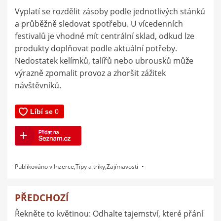
Vyplatí se rozdělit zásoby podle jednotlivých stánků
a průběžně sledovat spotřebu. U vícedenních
festivalů je vhodné mít centrální sklad, odkud lze
produkty doplňovat podle aktuální potřeby.
Nedostatek kelímků, talířů nebo ubrousků může
výrazně zpomalit provoz a zhoršit zážitek
návštěvníků.
Publikováno v
Inzerce
,
Tipy a triky
,
Zajímavosti
PŘEDCHOZÍ
Navigace
Řekněte to květinou: Odhalte tajemství, které přání
pro