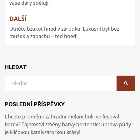
vaše dary sdělují!
příspěvek
DALŠÍ
Utněte bzukot hned v zárodku: Luxusní byt bez
mušek a zápachu – teď hned!
HLEDAT
Vyhledat:
HLEDA
POSLEDNÍ PŘÍSPĚVKY
Chcete proměnit zahradní melancholii ve festival
barev? Tajemství změny barvy hortenzie: úprava půdy
je klíčovou katalyzátorkou krásy!