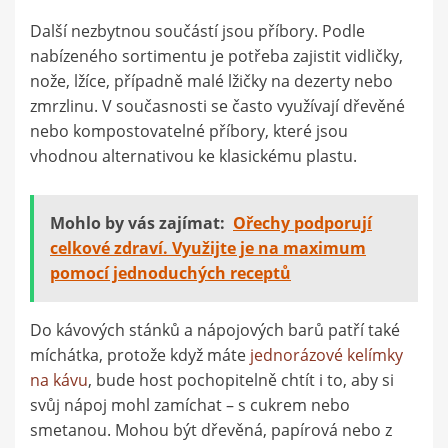
Další nezbytnou součástí jsou příbory. Podle
nabízeného sortimentu je potřeba zajistit vidličky,
nože, lžíce, případně malé lžičky na dezerty nebo
zmrzlinu. V současnosti se často využívají dřevěné
nebo kompostovatelné příbory, které jsou
vhodnou alternativou ke klasickému plastu.
Mohlo by vás zajímat:
Ořechy podporují
celkové zdraví. Využijte je na maximum
pomocí jednoduchých receptů
Do kávových stánků a nápojových barů patří také
míchátka, protože když máte
jednorázové kelímky
na kávu
, bude host pochopitelně chtít i to, aby si
svůj nápoj mohl zamíchat – s cukrem nebo
smetanou. Mohou být dřevěná, papírová nebo z