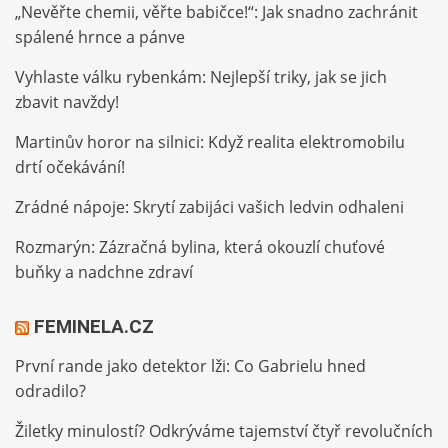
„Nevěřte chemii, věřte babičce!“: Jak snadno zachránit
spálené hrnce a pánve
Vyhlaste válku rybenkám: Nejlepší triky, jak se jich
zbavit navždy!
Martinův horor na silnici: Když realita elektromobilu
drtí očekávání!
Zrádné nápoje: Skrytí zabijáci vašich ledvin odhaleni
Rozmarýn: Zázračná bylina, která okouzlí chuťové
buňky a nadchne zdraví
FEMINELA.CZ
První rande jako detektor lži: Co Gabrielu hned
odradilo?
Žiletky minulostí? Odkrýváme tajemství čtyř revolučních