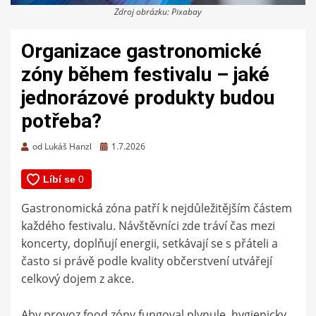
Zdroj obrázku: Pixabay
Organizace gastronomické
zóny během festivalu – jaké
jednorázové produkty budou
potřeba?
Zveřejněno
od
Lukáš Hanzl
1.7.2026
dne
Gastronomická zóna patří k nejdůležitějším částem
každého festivalu. Návštěvníci zde tráví čas mezi
koncerty, doplňují energii, setkávají se s přáteli a
často si právě podle kvality občerstvení utvářejí
celkový dojem z akce.
Aby provoz food zóny fungoval plynule, hygienicky