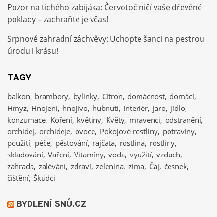
Pozor na tichého zabijáka: Červotoč ničí vaše dřevěné
poklady – zachraňte je včas!
Srpnové zahradní záchvěvy: Uchopte šanci na pestrou
úrodu i krásu!
TAGY
balkon
brambory
bylinky
CItron
domácnost
domácí
Hmyz
Hnojení
hnojivo
hubnutí
Interiér
jaro
jídlo
konzumace
Koření
květiny
Květy
mravenci
odstranění
orchidej
orchideje
ovoce
Pokojové rostliny
potraviny
použití
péče
pěstování
rajčata
rostlina
rostliny
skladování
Vaření
Vitamíny
voda
využití
vzduch
zahrada
zalévání
zdraví
zelenina
zima
Čaj
česnek
čištění
Škůdci
BYDLENÍ SNŮ.CZ