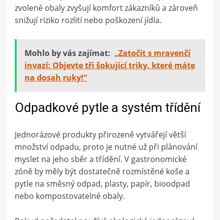
zvolené obaly zvyšují komfort zákazníků a zároveň
snižují riziko rozlití nebo poškození jídla.
Mohlo by vás zajímat:
„Zatočit s mravenčí
invazí: Objevte tři šokující triky, které máte
na dosah ruky!“
Odpadkové pytle a systém třídění
Jednorázové produkty přirozeně vytvářejí větší
množství odpadu, proto je nutné už při plánování
myslet na jeho sběr a třídění. V gastronomické
zóně by měly být dostatečně rozmístěné koše a
pytle na směsný odpad, plasty, papír, bioodpad
nebo kompostovatelné obaly.