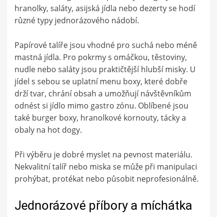
hranolky, saláty, asijská jídla nebo dezerty se hodí
různé typy jednorázového nádobí.
Papírové talíře jsou vhodné pro suchá nebo méně
mastná jídla. Pro pokrmy s omáčkou, těstoviny,
nudle nebo saláty jsou praktičtější hlubší misky. U
jídel s sebou se uplatní menu boxy, které dobře
drží tvar, chrání obsah a umožňují návštěvníkům
odnést si jídlo mimo gastro zónu. Oblíbené jsou
také burger boxy, hranolkové kornouty, tácky a
obaly na hot dogy.
Při výběru je dobré myslet na pevnost materiálu.
Nekvalitní talíř nebo miska se může při manipulaci
prohýbat, protékat nebo působit neprofesionálně.
Jednorázové příbory a míchátka