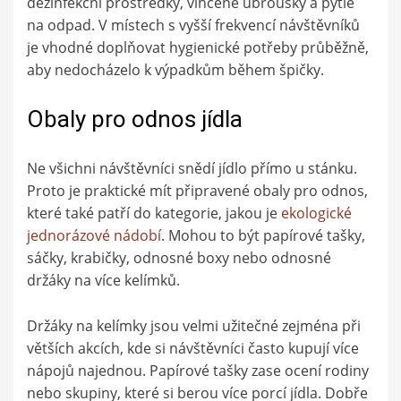
dezinfekční prostředky, vlhčené ubrousky a pytle
na odpad. V místech s vyšší frekvencí návštěvníků
je vhodné doplňovat hygienické potřeby průběžně,
aby nedocházelo k výpadkům během špičky.
Obaly pro odnos jídla
Ne všichni návštěvníci snědí jídlo přímo u stánku.
Proto je praktické mít připravené obaly pro odnos,
které také patří do kategorie, jakou je
ekologické
jednorázové nádobí
. Mohou to být papírové tašky,
sáčky, krabičky, odnosné boxy nebo odnosné
držáky na více kelímků.
Držáky na kelímky jsou velmi užitečné zejména při
větších akcích, kde si návštěvníci často kupují více
nápojů najednou. Papírové tašky zase ocení rodiny
nebo skupiny, které si berou více porcí jídla. Dobře